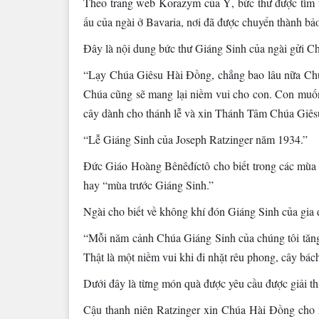
Theo trang web Korazym của Ý, bức thư được tìm th
ấu của ngài ở Bavaria, nơi đã được chuyển thành b
Đây là nội dung bức thư Giáng Sinh của ngài gửi C
“Lạy Chúa Giêsu Hài Đồng, chẳng bao lâu nữa Chúa
Chúa cũng sẽ mang lại niềm vui cho con. Con muốn 
cây dành cho thánh lễ và xin Thánh Tâm Chúa Giêsu
“Lễ Giáng Sinh của Joseph Ratzinger năm 1934.”
Đức Giáo Hoàng Bênêđíctô cho biết trong các mùa
hay “mùa trước Giáng Sinh.”
Ngài cho biết về không khí đón Giáng Sinh của gia 
“Mỗi năm cảnh Chúa Giáng Sinh của chúng tôi tăng 
Thật là một niềm vui khi đi nhặt rêu phong, cây bách
Dưới đây là từng món quà được yêu cầu được giải th
Cậu thanh niên Ratzinger xin Chúa Hài Đồng cho m