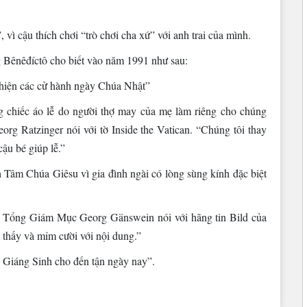
vì cậu thích chơi “trò chơi cha xứ” với anh trai của mình.
g Bênêđíctô cho biết vào năm 1991 như sau:
c hiện các cử hành ngày Chúa Nhật”
g chiếc áo lễ do người thợ may của mẹ làm riêng cho chúng
rg Ratzinger nói với tờ Inside the Vatican. “Chúng tôi thay
ậu bé giúp lễ.”
 Tâm Chúa Giêsu vì gia đình ngài có lòng sùng kính đặc biệt
 Tổng Giám Mục Georg Gänswein nói với hãng tin Bild của
 thấy và mỉm cười với nội dung.”
ề Giáng Sinh cho đến tận ngày nay”.