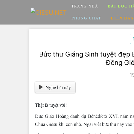
Skip
TRANG NHÀ
BÀI ĐỌC H
to
content
PHÒNG CHAT
DIỄN ĐÀN
Bức thư Giáng Sinh tuyệt đẹp 
Đồng Giê
1
Nghe bài này
Thật là tuyệt vời!
Đức Giáo Hoàng danh dự Bênêđíctô XVI, năm nay 
Chúa Giêsu khi còn nhỏ. Ngài viết bức thư này vào 