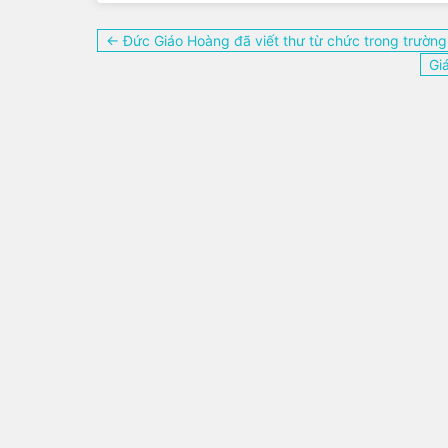
Điều
← Đức Giáo Hoàng đã viết thư từ chức trong trườn
hướng
Gi
bài
viết