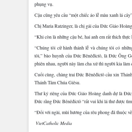
phụng vụ.
Cậu cũng yêu cầu “một chiếc áo lễ màu xanh lá cây”, 
Chị Maria Ratzinger, là chị gái của Đức Giáo Hoàn
“Khi còn là những cậu bé, hai anh em rất thích thự
“Chúng tôi cử hành thánh lễ và chúng tôi có nhữn
tôi,” bào huynh của Đức Bênêđíctô, là Đức Ông Geo
phiên nhau, người này làm cha xứ thì người kia làm c
Cuối cùng, chàng trai Đức Bênêđíctô cầu xin Thánh
Thánh Tâm Chúa Giêsu.
Thư ký riêng của Đức Giáo Hoàng danh dự là Đức
Đức rằng Đức Bênêđíctô “rất vui khi lá thư được tìm
“Đối với ngài, mùi hương của rêu phong đã thuộc v
VietCatholic Media