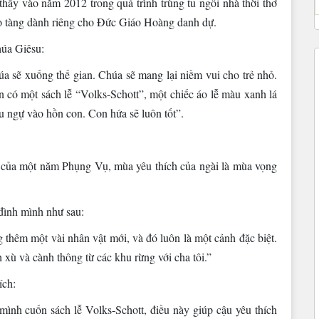
ấy vào năm 2012 trong quá trình trùng tu ngôi nhà thời thơ
ảo tàng dành riêng cho Đức Giáo Hoàng danh dự.
húa Giêsu:
 sẽ xuống thế gian. Chúa sẽ mang lại niềm vui cho trẻ nhỏ.
có một sách lễ “Volks-Schott”, một chiếc áo lễ màu xanh lá
 ngự vào hồn con. Con hứa sẽ luôn tốt”.
 của một năm Phụng Vụ, mùa yêu thích của ngài là mùa vọng
đình mình như sau:
thêm một vài nhân vật mới, và đó luôn là một cảnh đặc biệt.
 xù và cành thông từ các khu rừng với cha tôi.”
ích:
ình cuốn sách lễ Volks-Schott, điều này giúp cậu yêu thích