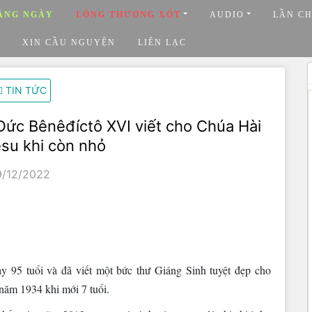
ẰNG NGÀY
LÒNG THƯƠNG XÓT
AUDIO
LẦN C
XIN CẦU NGUYỆN
LIÊN LẠC
TIN TỨC
Đức Bênêđíctô XVI viết cho Chúa Hài
su khi còn nhỏ
9/12/2022
95 tuổi và đã viết một bức thư Giáng Sinh tuyệt đẹp cho
năm 1934 khi mới 7 tuổi.