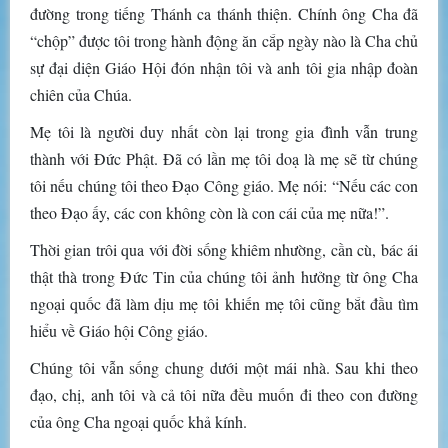
đường trong tiếng Thánh ca thánh thiện. Chính ông Cha đã
“chộp” được tôi trong hành động ăn cắp ngày nào là Cha chủ
sự đại diện Giáo Hội đón nhận tôi và anh tôi gia nhập đoàn
chiên của Chúa.
Mẹ tôi là người duy nhất còn lại trong gia đình vẫn trung
thành với Đức Phật. Đã có lần mẹ tôi doạ là mẹ sẽ từ chúng
tôi nếu chúng tôi theo Đạo Công giáo. Mẹ nói: “Nếu các con
theo Đạo ấy, các con không còn là con cái của mẹ nữa!”.
Thời gian trôi qua với đời sống khiêm nhường, cần cù, bác ái
thật thà trong Đức Tin của chúng tôi ảnh hưởng từ ông Cha
ngoại quốc đã làm dịu mẹ tôi khiến mẹ tôi cũng bắt đầu tìm
hiểu về Giáo hội Công giáo.
Chúng tôi vẫn sống chung dưới một mái nhà. Sau khi theo
đạo, chị, anh tôi và cả tôi nữa đều muốn đi theo con đường
của ông Cha ngoại quốc khả kính.