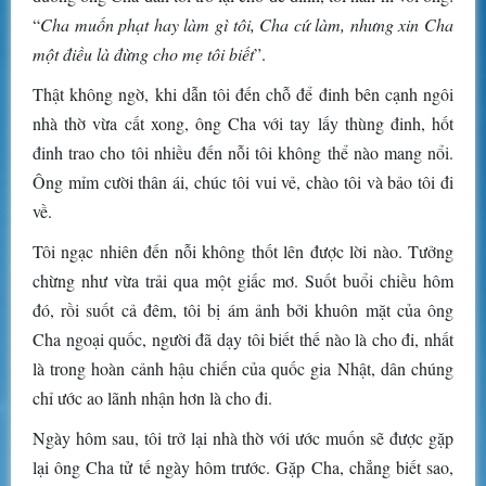
“
Cha muốn phạt hay làm gì tôi, Cha cứ làm, nhưng xin Cha
một điều là đừng cho mẹ tôi biết
”.
Thật không ngờ, khi dẫn tôi đến chỗ để đinh bên cạnh ngôi
nhà thờ vừa cất xong, ông Cha với tay lấy thùng đinh, hốt
đinh trao cho tôi nhiều đến nỗi tôi không thể nào mang nổi.
Ông mỉm cười thân ái, chúc tôi vui vẻ, chào tôi và bảo tôi đi
về.
Tôi ngạc nhiên đến nỗi không thốt lên được lời nào. Tưởng
chừng như vừa trải qua một giấc mơ. Suốt buổi chiều hôm
đó, rồi suốt cả đêm, tôi bị ám ảnh bởi khuôn mặt của ông
Cha ngoại quốc, người đã dạy tôi biết thế nào là cho đi, nhất
là trong hoàn cảnh hậu chiến của quốc gia Nhật, dân chúng
chỉ ước ao lãnh nhận hơn là cho đi.
Ngày hôm sau, tôi trở lại nhà thờ với ước muốn sẽ được gặp
lại ông Cha tử tế ngày hôm trước. Gặp Cha, chẳng biết sao,