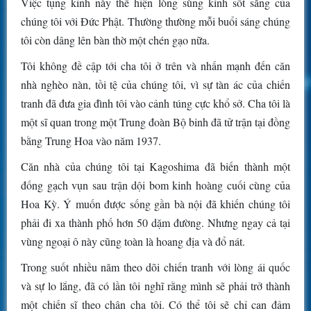
Việc tụng kinh này thể hiện lòng sùng kính sốt sắng của
chúng tôi với Đức Phật. Thường thường mỗi buổi sáng chúng
tôi còn dâng lên bàn thờ một chén gạo nữa.
Tôi không đề cập tới cha tôi ở trên và nhấn mạnh đến căn
nhà nghèo nàn, tồi tệ của chúng tôi, vì sự tàn ác của chiến
tranh đã đưa gia đình tôi vào cảnh túng cực khổ sở. Cha tôi là
một sĩ quan trong một Trung đoàn Bộ binh đã tử trận tại đồng
bằng Trung Hoa vào năm 1937.
Căn nhà của chúng tôi tại Kagoshima đã biến thành một
đống gạch vụn sau trận dội bom kinh hoàng cuối cùng của
Hoa Kỳ. Ý muốn được sống gần bà nội đã khiến chúng tôi
phải đi xa thành phố hơn 50 dặm đường. Nhưng ngay cả tại
vùng ngoại ô này cũng toàn là hoang địa và đổ nát.
Trong suốt nhiều năm theo dõi chiến tranh với lòng ái quốc
và sự lo lắng, đã có lần tôi nghĩ rằng mình sẽ phải trở thành
một chiến sĩ theo chân cha tôi. Có thể tôi sẽ chỉ can đảm