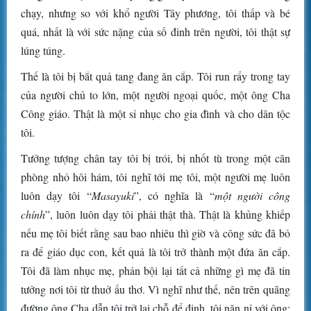
chạy, nhưng so với khổ người Tây phương, tôi thấp và bé
quá, nhất là với sức nặng của số đinh trên người, tôi thật sự
lúng túng.
Thế là tôi bị bắt quả tang đang ăn cắp. Tôi run rẩy trong tay
của người chủ to lớn, một người ngoại quốc, một ông Cha
Công giáo. Thật là một sỉ nhục cho gia đình và cho dân tộc
tôi.
Tưởng tượng chân tay tôi bị trói, bị nhốt tù trong một căn
phòng nhỏ hôi hám, tôi nghĩ tới mẹ tôi, một người mẹ luôn
luôn dạy tôi “
Masayuki
”, có nghĩa là “
một người công
chính
”, luôn luôn dạy tôi phải thật thà. Thật là khủng khiếp
nếu mẹ tôi biết rằng sau bao nhiêu thì giờ và công sức đã bỏ
ra để giáo dục con, kết quả là tôi trở thành một đứa ăn cắp.
Tôi đã làm nhục mẹ, phản bội lại tất cả những gì mẹ đã tin
tưởng nơi tôi từ thuở ấu thơ. Vì nghĩ như thế, nên trên quãng
đường ông Cha dẫn tôi trở lại chỗ để đinh, tôi năn nỉ với ông: