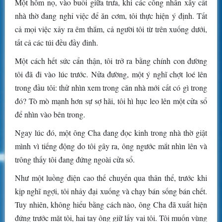
Một hôm nọ, vào buổi giữa trưa, khi các công nhân xây cất
nhà thờ đang nghỉ việc để ăn cơm, tôi thực hiện ý định. Tất
cả mọi việc xảy ra êm thắm, cả người tôi từ trên xuống dưới,
tất cả các túi đều đầy đinh.
Một cách hết sức cẩn thận, tôi trở ra bằng chính con đường
tôi đã đi vào lúc trước. Nửa đường, một ý nghĩ chợt loé lên
trong đầu tôi: thử nhìn xem trong căn nhà mới cất có gì trong
đó? Tò mò mạnh hơn sự sợ hãi, tôi hì hục leo lên một cửa sổ
để nhìn vào bên trong.
Ngay lúc đó, một ông Cha đang đọc kinh trong nhà thờ giật
mình vì tiếng động do tôi gây ra, ông ngước mắt nhìn lên và
trông thấy tôi đang đứng ngoài cửa sổ.
Như một luồng điện cao thế chuyển qua thân thể, trước khi
kịp nghĩ ngợi, tôi nhảy đại xuống và chạy bán sống bán chết.
Tuy nhiên, không hiểu bằng cách nào, ông Cha đã xuất hiện
đứng trước mặt tôi, hai tay ông giữ lấy vai tôi. Tôi muốn vùng