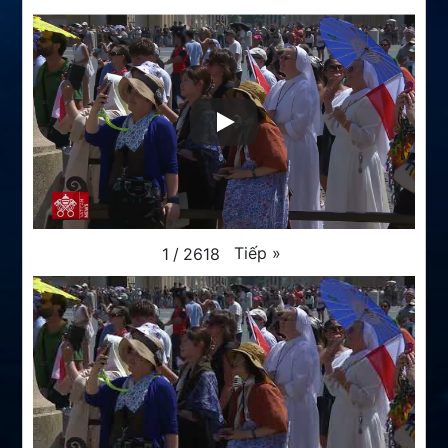
Tiếp
»
1
/
2618