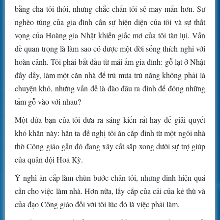
bằng cha tôi thôi, nhưng chắc chắn tôi sẽ may mắn hơn. Sự
nghèo túng của gia đình cần sự hiện diện của tôi và sự thất
vọng của Hoàng gia Nhật khiến giấc mơ của tôi tàn lụi. Vấn
đề quan trọng là làm sao có được một đời sống thích nghi với
hoàn cảnh. Tôi phải bắt đầu từ mái ấm gia đình: gỗ lạt ở Nhật
đầy dẫy, làm một căn nhà để trú mưa trú nắng không phải là
chuyện khó, nhưng vấn đề là đào đâu ra đinh để đóng những
tấm gỗ vào với nhau?
Một đứa bạn của tôi đưa ra sáng kiến rất hay để giải quyết
khó khăn này: hắn ta đề nghị tôi ăn cắp đinh từ một ngôi nhà
thờ Công giáo gần đó đang xây cất sắp xong dưới sự trợ giúp
của quân đội Hoa Kỳ.
Ý nghĩ ăn cắp làm chùn bước chân tôi, nhưng đinh hiện quá
cần cho việc làm nhà. Hơn nữa, lấy cắp của cải của kẻ thù và
của đạo Công giáo đối với tôi lúc đó là việc phải làm.