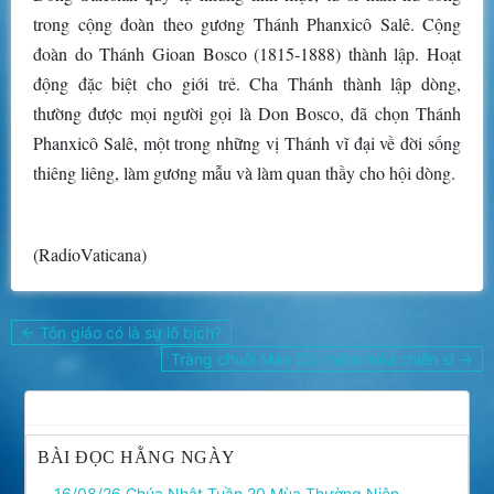
trong cộng đoàn theo gương Thánh Phanxicô Salê. Cộng
đoàn do Thánh Gioan Bosco (1815-1888) thành lập. Hoạt
động đặc biệt cho giới trẻ. Cha Thánh thành lập dòng,
thường được mọi người gọi là Don Bosco, đã chọn Thánh
Phanxicô Salê, một trong những vị Thánh vĩ đại về đời sống
thiêng liêng, làm gương mẫu và làm quan thầy cho hội dòng.
(RadioVaticana)
Điều
← Tôn giáo có là sự lố bịch?
hướng
Tràng chuỗi Mân Côi thấm máu chiến sĩ →
bài
viết
BÀI ĐỌC HẰNG NGÀY
16/08/26 Chúa Nhật Tuần 20 Mùa Thường Niên