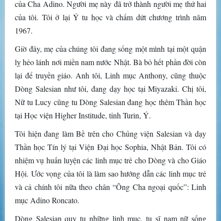
của Cha Adino. Người mẹ này đã trở thành người mẹ thứ hai
của tôi. Tôi ở lại Ý tu học và chấm dứt chương trình năm
1967.
Giờ đây, mẹ của chúng tôi đang sống một mình tại một quận
lỵ hẻo lánh nơi miền nam nước Nhật. Bà bỏ hết phần đời còn
lại để truyền giáo. Anh tôi, Linh mục Anthony, cũng thuộc
Dòng Salesian như tôi, đang dạy học tại Miyazaki. Chị tôi,
Nữ tu Lucy cũng tu Dòng Salesian đang học thêm Thần học
tại Học viện Higher Institude, tỉnh Turin, Ý.
Tôi hiện đang làm Bề trên cho Chủng viện Salesian và dạy
Thần học Tín lý tại Viện Đại học Sophia, Nhật Bản. Tôi có
nhiệm vụ huấn luyện các linh mục trẻ cho Dòng và cho Giáo
Hội. Ước vọng của tôi là làm sao hướng dẫn các linh mục trẻ
và cả chính tôi nữa theo chân “Ông Cha ngoại quốc”: Linh
mục Adino Roncato.
Dòng Salesian quy tụ những linh mục, tu sĩ nam nữ sống