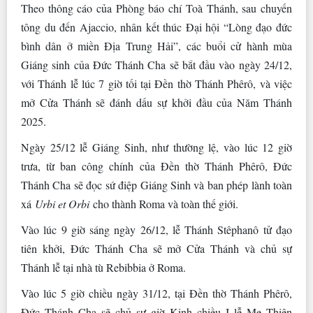
Theo thông cáo của Phòng báo chí Toà Thánh, sau chuyến
tông du đến Ajaccio, nhân kết thúc Đại hội “Lòng đạo đức
bình dân ở miền Địa Trung Hải”, các buổi cử hành mùa
Giáng sinh của Đức Thánh Cha sẽ bắt đầu vào ngày 24/12,
với Thánh lễ lúc 7 giờ tối tại Đền thờ Thánh Phêrô, và việc
mở Cửa Thánh sẽ đánh dấu sự khởi đầu của Năm Thánh
2025.
Ngày 25/12 lễ Giáng Sinh, như thường lệ, vào lúc 12 giờ
trưa, từ ban công chính của Đền thờ Thánh Phêrô, Đức
Thánh Cha sẽ đọc sứ điệp Giáng Sinh và ban phép lành toàn
xá
Urbi et Orbi
cho thành Roma và toàn thế giới.
Vào lúc 9 giờ sáng ngày 26/12, lễ Thánh Stêphanô tử đạo
tiên khởi, Đức Thánh Cha sẽ mở Cửa Thánh và chủ sự
Thánh lễ tại nhà tù Rebibbia ở Roma.
Vào lúc 5 giờ chiều ngày 31/12, tại Đền thờ Thánh Phêrô,
Đức Thánh Cha sẽ chủ sự giờ Kinh chiều I lễ Mẹ Thiên