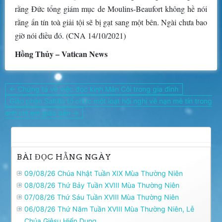
rằng Đức tổng giám mục de Moulins-Beaufort không hề nói
rằng ấn tín toà giải tội sẽ bị gạt sang một bên. Ngài chưa bao
giờ nói điều đó. (CNA 14/10/2021)
Hồng Thủy – Vatican News
Điều
← Chứng tá về việc đọc kinh Mân Côi trong gia đình
hướng
Giáo phận Saltillo tổ chức một loạt hội nghị về nạn mê tín trong
bài
anh chị em giáo dân →
viết
BÀI ĐỌC HẰNG NGÀY
09/08/26 Chúa Nhật Tuần XIX Mùa Thường Niên
08/08/26 Thứ Bảy Tuần XVIII Mùa Thường Niên
07/08/26 Thứ Sáu Tuần XVIII Mùa Thường Niên
06/08/26 Thứ Năm Tuần XVIII Mùa Thường Niên, Lễ
Chúa Giêsu Hiển Dung