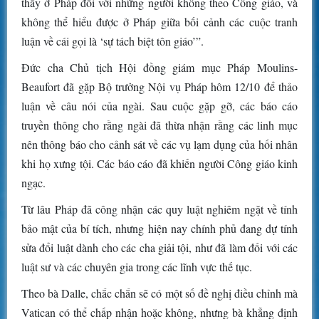
thấy ở Pháp đối với những người không theo Công giáo, và
không thể hiểu được ở Pháp giữa bối cảnh các cuộc tranh
luận về cái gọi là ‘sự tách biệt tôn giáo’”.
Đức cha Chủ tịch Hội đồng giám mục Pháp Moulins-
Beaufort đã gặp Bộ trưởng Nội vụ Pháp hôm 12/10 để thảo
luận về câu nói của ngài. Sau cuộc gặp gỡ, các báo cáo
truyền thông cho rằng ngài đã thừa nhận rằng các linh mục
nên thông báo cho cảnh sát về các vụ lạm dụng của hối nhân
khi họ xưng tội. Các báo cáo đã khiến người Công giáo kinh
ngạc.
Từ lâu Pháp đã công nhận các quy luật nghiêm ngặt về tính
bảo mật của bí tích, nhưng hiện nay chính phủ đang dự tính
sửa đổi luật dành cho các cha giải tội, như đã làm đối với các
luật sư và các chuyên gia trong các lĩnh vực thế tục.
Theo bà Dalle, chắc chắn sẽ có một số đề nghị điều chỉnh mà
Vatican có thể chấp nhận hoặc không, nhưng bà khẳng định