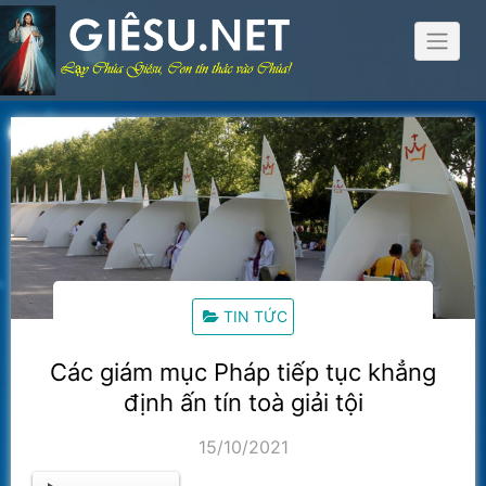
Skip
to
content
TIN TỨC
Các giám mục Pháp tiếp tục khẳng
định ấn tín toà giải tội
15/10/2021