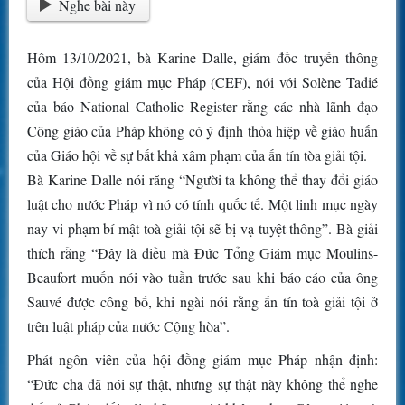
Nghe bài này
Hôm 13/10/2021, bà Karine Dalle, giám đốc truyền thông
của Hội đồng giám mục Pháp (CEF), nói với Solène Tadié
của báo National Catholic Register rằng các nhà lãnh đạo
Công giáo của Pháp không có ý định thỏa hiệp về giáo huấn
của Giáo hội về sự bất khả xâm phạm của ấn tín tòa giải tội.
Bà Karine Dalle nói rằng “Người ta không thể thay đổi giáo
luật cho nước Pháp vì nó có tính quốc tế. Một linh mục ngày
nay vi phạm bí mật toà giải tội sẽ bị vạ tuyệt thông”. Bà giải
thích rằng “Đây là điều mà Đức Tổng Giám mục Moulins-
Beaufort muốn nói vào tuần trước sau khi báo cáo của ông
Sauvé được công bố, khi ngài nói rằng ấn tín toà giải tội ở
trên luật pháp của nước Cộng hòa”.
Phát ngôn viên của hội đồng giám mục Pháp nhận định:
“Đức cha đã nói sự thật, nhưng sự thật này không thể nghe