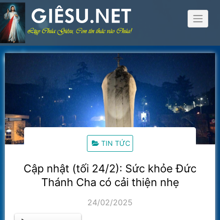
Skip
to
content
TIN TỨC
Cập nhật (tối 24/2): Sức khỏe Đức
Thánh Cha có cải thiện nhẹ
24/02/2025