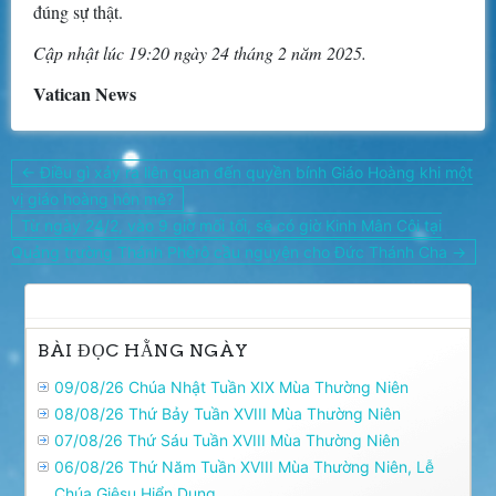
đúng sự thật.
Cập nhật lúc 19:20 ngày 24 tháng 2 năm 2025.
Vatican News
Điều
← Điều gì xảy ra liên quan đến quyền bính Giáo Hoàng khi một
hướng
vị giáo hoàng hôn mê?
bài
Từ ngày 24/2, vào 9 giờ mối tối, sẽ có giờ Kinh Mân Côi tại
viết
Quảng trường Thánh Phêrô cầu nguyện cho Đức Thánh Cha →
BÀI ĐỌC HẰNG NGÀY
09/08/26 Chúa Nhật Tuần XIX Mùa Thường Niên
08/08/26 Thứ Bảy Tuần XVIII Mùa Thường Niên
07/08/26 Thứ Sáu Tuần XVIII Mùa Thường Niên
06/08/26 Thứ Năm Tuần XVIII Mùa Thường Niên, Lễ
Chúa Giêsu Hiển Dung