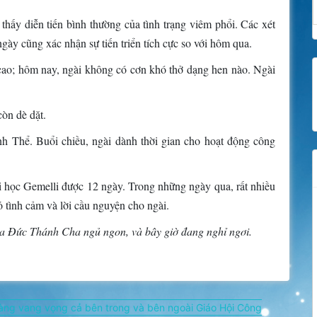
hấy diễn tiến bình thường của tình trạng viêm phổi. Các xét
gày cũng xác nhận sự tiến triển tích cực so với hôm qua.
cao; hôm nay, ngài không có cơn khó thở dạng hen nào. Ngài
còn dè dặt.
 Thể. Buổi chiều, ngài dành thời gian cho hoạt động công
i học Gemelli được 12 ngày. Trong những ngày qua, rất nhiều
tỏ tình cảm và lời cầu nguyện cho ngài.
 Đức Thánh Cha ngủ ngon, và bây giờ đang nghỉ ngơi.
àng vang vọng cả bên trong và bên ngoài Giáo Hội Công