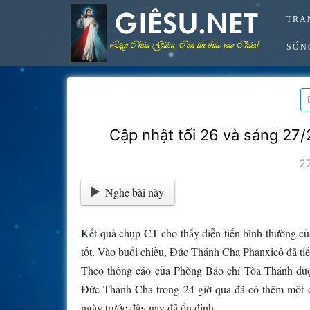
Skip
TRA
to
content
SỐN
Cập nhật tối 26 và sáng 27
2
Nghe bài này
Kết quả chụp CT cho thấy diễn tiến bình thường củ
tốt. Vào buổi chiều, Đức Thánh Cha Phanxicô đã tiế
Theo thông cáo của Phòng Báo chí Tòa Thánh được
Đức Thánh Cha trong 24 giờ qua đã có thêm một ch
ngày trước đây nay đã ổn định.