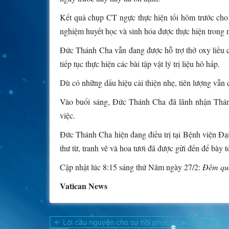
Kết quả chụp CT ngực thực hiện tối hôm trước cho t
nghiệm huyết học và sinh hóa được thực hiện trong n
Đức Thánh Cha vẫn đang được hỗ trợ thở oxy liều 
tiếp tục thực hiện các bài tập vật lý trị liệu hô hấp.
Dù có những dấu hiệu cải thiện nhẹ, tiên lượng vẫn 
Vào buổi sáng, Đức Thánh Cha đã lãnh nhận Thánh
việc.
Đức Thánh Cha hiện đang điều trị tại Bệnh viện Đạ
thư từ, tranh vẽ và hoa tươi đã được gửi đến để bày 
Cập nhật lúc 8:15 sáng thứ Năm ngày 27/2:
Đêm qua
Vatican News
Điều
← Lời cầu nguyện cho sự hồi phục của Đức Giáo Ho