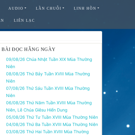
AUDIO
LẦN CHUỖI
LINH HỒN
ỆN
LIÊN LẠC
BÀI ĐỌC HẰNG NGÀY
09/08/26 Chúa Nhật Tuần XIX Mùa Thường
Niên
08/08/26 Thứ Bảy Tuần XVIII Mùa Thường
Niên
07/08/26 Thứ Sáu Tuần XVIII Mùa Thường
Niên
06/08/26 Thứ Năm Tuần XVIII Mùa Thường
Niên, Lễ Chúa Giêsu Hiển Dung
05/08/26 Thứ Tư Tuần XVIII Mùa Thường Niên
04/08/26 Thứ Ba Tuần XVIII Mùa Thường Niên
03/08/26 Thứ Hai Tuần XVIII Mùa Thường