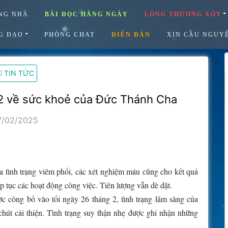
NG NHÀ
BÀI ĐỌC HẰNG NGÀY
LÒNG THƯƠNG XÓT
G ĐẠO
PHÒNG CHAT
DIỄN ĐÀN
XIN CẦU NGUY
TIN TỨC
/2 về sức khoẻ của Đức Thánh Cha
7/02/2025
a tình trạng viêm phổi, các xét nghiệm máu cũng cho kết quả
p tục các hoạt động công việc. Tiên lượng vẫn dè dặt.
 công bố vào tối ngày 26 tháng 2, tình trạng lâm sàng của
út cải thiện. Tình trạng suy thận nhẹ được ghi nhận những