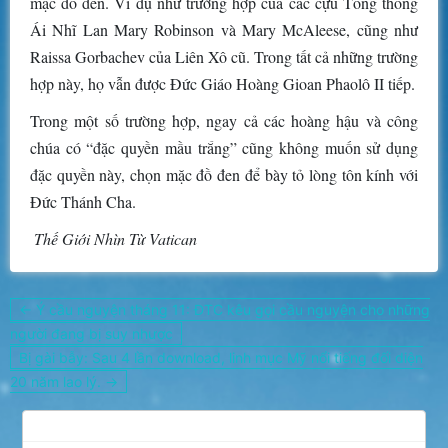
mặc đồ đen. Ví dụ như trường hợp của các cựu Tổng thống
Ái Nhĩ Lan Mary Robinson và Mary McAleese, cũng như
Raissa Gorbachev của Liên Xô cũ. Trong tất cả những trường
hợp này, họ vẫn được Đức Giáo Hoàng Gioan Phaolô II tiếp.
Trong một số trường hợp, ngay cả các hoàng hậu và công
chúa có “đặc quyền mầu trắng” cũng không muốn sử dụng
đặc quyền này, chọn mặc đồ đen để bày tỏ lòng tôn kính với
Đức Thánh Cha.
Thế Giới Nhìn Từ Vatican
Điều
← Ý cầu nguyện tháng 11: ĐTC kêu gọi cầu nguyện cho những
hướng
người đang bị suy nhược
bài
Bị gài bẫy: Sau 4 lần download, linh mục Mỹ nổi tiếng đối diện
viết
20 năm lao lý. →