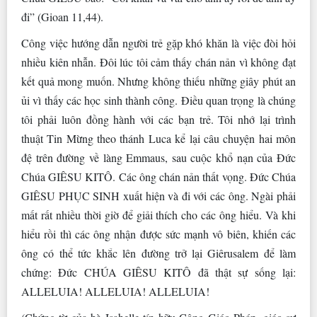
đi” (Gioan 11,44).
Công việc hướng dẫn người trẻ gặp khó khăn là việc đòi hỏi
nhiều kiên nhẫn. Đôi lúc tôi cảm thấy chán nản vì không đạt
kết quả mong muốn. Nhưng không thiếu những giây phút an
ủi vì thấy các học sinh thành công. Điều quan trọng là chúng
tôi phải luôn đồng hành với các bạn trẻ. Tôi nhớ lại trình
thuật Tin Mừng theo thánh Luca kể lại câu chuyện hai môn
đệ trên đường về làng Emmaus, sau cuộc khổ nạn của Đức
Chúa GIÊSU KITÔ. Các ông chán nản thất vọng. Đức Chúa
GIÊSU PHỤC SINH xuất hiện và đi với các ông. Ngài phải
mất rất nhiều thời giờ để giải thích cho các ông hiểu. Và khi
hiểu rồi thì các ông nhận được sức mạnh vô biên, khiến các
ông có thể tức khắc lên đường trở lại Giêrusalem để làm
chứng: Đức CHÚA GIÊSU KITÔ đã thật sự sống lại:
ALLELUIA! ALLELUIA! ALLELUIA!