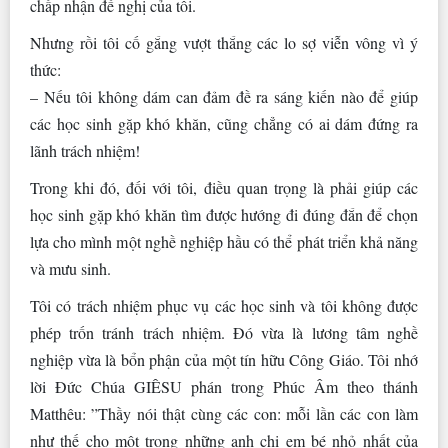
chấp nhận đề nghị của tôi.
Nhưng rồi tôi cố gắng vượt thắng các lo sợ viễn vông vì ý
thức:
– Nếu tôi không dám can đảm đề ra sáng kiến nào để giúp
các học sinh gặp khó khăn, cũng chẳng có ai dám đứng ra
lãnh trách nhiệm!
Trong khi đó, đối với tôi, điều quan trọng là phải giúp các
học sinh gặp khó khăn tìm được hướng đi đúng đắn để chọn
lựa cho mình một nghề nghiệp hầu có thể phát triển khả năng
và mưu sinh.
Tôi có trách nhiệm phục vụ các học sinh và tôi không được
phép trốn tránh trách nhiệm. Đó vừa là lương tâm nghề
nghiệp vừa là bổn phận của một tín hữu Công Giáo. Tôi nhớ
lời Đức Chúa GIÊSU phán trong Phúc Âm theo thánh
Matthêu: ”Thầy nói thật cùng các con: mỗi lần các con làm
như thế cho một trong những anh chị em bé nhỏ nhất của