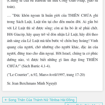
(Chứng từ của bà Isabelle tín hữu Công Giáo Pháp, giáo sư
toán).
… ”Đức khôn ngoan là huấn giới của THIÊN CHÚA ghi
trong Sách Luật, Luật tồn tại cho đến muôn đời. Ai gắn bó
với Lề Luật thì sẽ được sống; còn ai lìa bỏ ắt sẽ phải chết.
Hỡi Giacóp, hãy quay trở về đón nhận Lề Luật, hãy dõi theo
ánh sáng của Lề Luật mà tiến bước về chốn huy hoàng! Vinh
quang của ngươi, chớ nhường cho người khác, đặc ân của
ngươi, đừng trao cho dân ngoại. Hỡi Israel, chúng ta có phúc
dường nào, vì được biết những gì làm đẹp lòng THIÊN
CHÚA!” (Sách Barúc 4,1-4).
(”Le Courrier”, n.92, Mars+Avril/1997, trang 17-20)
Sr. Jean Berchmans Minh Nguyệt
Điều
← Song Thân Của Thánh Nữ Têrêsa Hài Đồng
hướng