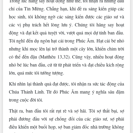
Trong lúc hăng say hoạt động như thế, tôi nhận ra những dấu
chỉ của Tin Mừng. Chẳng hạn, khi đề ra sáng kiến giúp các
học sinh, tôi không ngờ các sáng kiến được các giáo sư và
các vị phụ trách hết lòng lưu ý. Chúng tôi hăng say hoạt
động và đạt kết quả tuyệt vời, vượt quá mọi dự tính ban đầu.
Tôi nghĩ đến dụ ngôn hạt cải trong Phúc Âm. Hạt cải bé nhỏ
nhưng khi mọc lên lại trở thành một cây lớn, khiến chim trời
có thể đến đậu (Matthêu 13,32). Cũng vậy, nhiều hoạt động
nhỏ bé lúc ban đầu, cứ từ từ phát triển và đạt chiều kích rộng
lớn, quá mức tôi tưởng tượng.
Khi nhìn lại thành quả đạt được, tôi nhận ra sức tác động của
Chúa Thánh Linh. Từ đó Phúc Âm mang ý nghĩa sâu đậm
trong cuộc đời tôi.
Thật ra, ban đầu tôi rất rụt rè và sợ hãi. Tôi sợ thất bại, sợ
phải đương đầu với sự chống đối của các giáo sư, sợ phải
điều khiển một buổi họp, sợ ban giám đốc nhà trường không