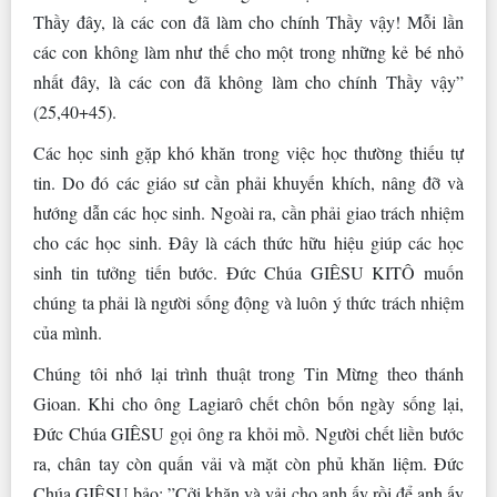
Thầy đây, là các con đã làm cho chính Thầy vậy! Mỗi lần
các con không làm như thế cho một trong những kẻ bé nhỏ
nhất đây, là các con đã không làm cho chính Thầy vậy”
(25,40+45).
Các học sinh gặp khó khăn trong việc học thường thiếu tự
tin. Do đó các giáo sư cần phải khuyến khích, nâng đỡ và
hướng dẫn các học sinh. Ngoài ra, cần phải giao trách nhiệm
cho các học sinh. Đây là cách thức hữu hiệu giúp các học
sinh tin tưởng tiến bước. Đức Chúa GIÊSU KITÔ muốn
chúng ta phải là người sống động và luôn ý thức trách nhiệm
của mình.
Chúng tôi nhớ lại trình thuật trong Tin Mừng theo thánh
Gioan. Khi cho ông Lagiarô chết chôn bốn ngày sống lại,
Đức Chúa GIÊSU gọi ông ra khỏi mồ. Người chết liền bước
ra, chân tay còn quấn vải và mặt còn phủ khăn liệm. Đức
Chúa GIÊSU bảo: ”Cởi khăn và vải cho anh ấy rồi để anh ấy