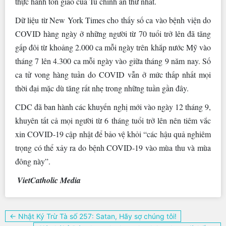
thực hành tôn giáo của Tu chính án thứ nhất.
Dữ liệu từ New York Times cho thấy số ca vào bệnh viện do
COVID hàng ngày ở những người từ 70 tuổi trở lên đã tăng
gấp đôi từ khoảng 2.000 ca mỗi ngày trên khắp nước Mỹ vào
tháng 7 lên 4.300 ca mỗi ngày vào giữa tháng 9 năm nay. Số
ca tử vong hàng tuần do COVID vẫn ở mức thấp nhất mọi
thời đại mặc dù tăng rất nhẹ trong những tuần gần đây.
CDC đã ban hành các khuyến nghị mới vào ngày 12 tháng 9,
khuyên tất cả mọi người từ 6 tháng tuổi trở lên nên tiêm vắc
xin COVID-19 cập nhật để bảo vệ khỏi “các hậu quả nghiêm
trọng có thể xảy ra do bệnh COVID-19 vào mùa thu và mùa
đông này”.
VietCatholic Media
Điều
← Nhật Ký Trừ Tà số 257: Satan, Hãy sợ chúng tôi!