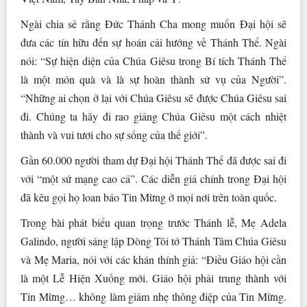
Ngài chia sẻ rằng Đức Thánh Cha mong muốn Đại hội sẽ
đưa các tín hữu đến sự hoán cải hướng về Thánh Thể. Ngài
nói: “Sự hiện diện của Chúa Giêsu trong Bí tích Thánh Thể
là một món quà và là sự hoàn thành sứ vụ của Người”.
“Những ai chọn ở lại với Chúa Giêsu sẽ được Chúa Giêsu sai
đi. Chúng ta hãy đi rao giảng Chúa Giêsu một cách nhiệt
thành và vui tươi cho sự sống của thế giới”.
Gần 60.000 người tham dự Đại hội Thánh Thể đã được sai đi
với “một sứ mạng cao cả”. Các diễn giả chính trong Đại hội
đã kêu gọi họ loan báo Tin Mừng ở mọi nơi trên toàn quốc.
Trong bài phát biểu quan trọng trước Thánh lễ, Mẹ Adela
Galindo, người sáng lập Dòng Tôi tớ Thánh Tâm Chúa Giêsu
và Mẹ Maria, nói với các khán thính giả: “Điều Giáo hội cần
là một Lễ Hiện Xuống mới. Giáo hội phải trung thành với
Tin Mừng… không làm giảm nhẹ thông điệp của Tin Mừng.