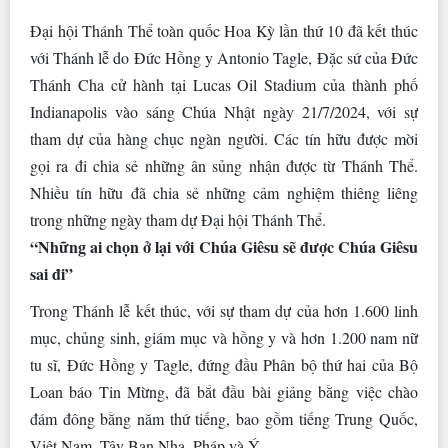
Đại hội Thánh Thể toàn quốc Hoa Kỳ lần thứ 10 đã kết thúc
với Thánh lễ do Đức Hồng y Antonio Tagle, Đặc sứ của Đức
Thánh Cha cử hành tại Lucas Oil Stadium của thành phố
Indianapolis vào sáng Chúa Nhật ngày 21/7/2024, với sự
tham dự của hàng chục ngàn người. Các tín hữu được mời
gọi ra đi chia sẻ những ân sủng nhận được từ Thánh Thể.
Nhiều tín hữu đã chia sẻ những cảm nghiệm thiêng liêng
trong những ngày tham dự Đại hội Thánh Thể.
“Những ai chọn ở lại với Chúa Giêsu sẽ được Chúa Giêsu
sai đi”
Trong Thánh lễ kết thúc, với sự tham dự của hơn 1.600 linh
mục, chủng sinh, giám mục và hồng y và hơn 1.200 nam nữ
tu sĩ, Đức Hồng y Tagle, đứng đầu Phân bộ thứ hai của Bộ
Loan báo Tin Mừng, đã bắt đầu bài giảng bằng việc chào
đám đông bằng năm thứ tiếng, bao gồm tiếng Trung Quốc,
Việt Nam, Tây Ban Nha, Pháp và Ý.