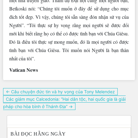
một nhà truyền giáo. Tham dự Đại hội cùng một người bạn,
Betkoski nói: “Chúng tôi muốn ở đây để sử dụng cho mục
đích tốt đẹp. Vì vậy, chúng tôi sẵn sàng đón nhận sứ vụ của
Người”. “Tôi thực sự hy vọng rằng mọi người sẽ được đổi
mới khi biết rằng họ có thể có được tình bạn với Chúa Giêsu.
Đó là điều tôi thực sự mong muốn, đó là mọi người có được
tình bạn với Chúa Giêsu. Tôi muốn nói Người là bạn thân
nhất của tôi”.
Vatican News
Điều
← Câu chuyện đức tin và hy vọng của Tony Melendez
hướng
Các giám mục Calcedonia: “Hai dân tộc, hai quốc gia là giải
bài
pháp cho hòa bình ở Thánh Địa” →
viết
BÀI ĐỌC HẰNG NGÀY