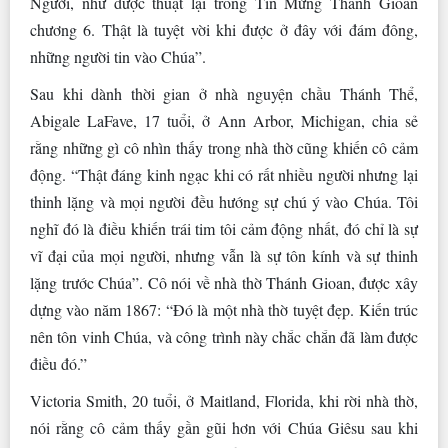
Người, như được thuật lại trong Tin Mừng Thánh Gioan
chương 6. Thật là tuyệt vời khi được ở đây với đám đông,
những người tin vào Chúa”.
Sau khi dành thời gian ở nhà nguyện chầu Thánh Thể,
Abigale LaFave, 17 tuổi, ở Ann Arbor, Michigan, chia sẻ
rằng những gì cô nhìn thấy trong nhà thờ cũng khiến cô cảm
động. “Thật đáng kinh ngạc khi có rất nhiều người nhưng lại
thinh lặng và mọi người đều hướng sự chú ý vào Chúa. Tôi
nghĩ đó là điều khiến trái tim tôi cảm động nhất, đó chỉ là sự
vĩ đại của mọi người, nhưng vẫn là sự tôn kính và sự thinh
lặng trước Chúa”. Cô nói về nhà thờ Thánh Gioan, được xây
dựng vào năm 1867: “Đó là một nhà thờ tuyệt đẹp. Kiến trúc
nên tôn vinh Chúa, và công trình này chắc chắn đã làm được
điều đó.”
Victoria Smith, 20 tuổi, ở Maitland, Florida, khi rời nhà thờ,
nói rằng cô cảm thấy gần gũi hơn với Chúa Giêsu sau khi