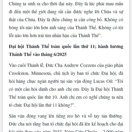
Chúng ta sinh ra cho thời đại này. Đây là lúc phải mau mắn
đi đến một thế giới đang rất cần được nghe lời Chúa và sự
thật của Chúa. Đây là điều chúng ta cần công bố. Không có
bóng tối nào lớn hơn ánh sáng của Thánh Thể. Không có tội
lỗi nào lớn hơn trái tim nhân hậu của Thánh Thể”.
Đại hội Thánh Thể toàn quốc lần thứ 11; hành hương
Thánh Thể vào tháng 6/2025
Vào cuối Thánh lễ, Đức Cha Andrew Cozzens của giáo phận
Crookston, Minnesota, chủ tịch ủy ban tổ chức Đại hội, đã
hỏi hàng chục ngàn người tại sân vận động Lucas Oil: “Tôi
có một câu hỏi dành cho anh chị em. Đây là Đại hội Thánh
Thể toàn quốc lần thứ 10. Anh chị em có nghĩ chúng ta nên
tổ chức Đại hội lần thứ 11 không?”.
Sân vận động vang lên tiếng reo hò và vỗ tay tán thưởng.
Đức cha nói rằng ban tổ chức đại hội đã lên kế hoạch cho đại
hội tiếp theo vào năm 2033, Năm Cứu Chuộc – 2.000 năm