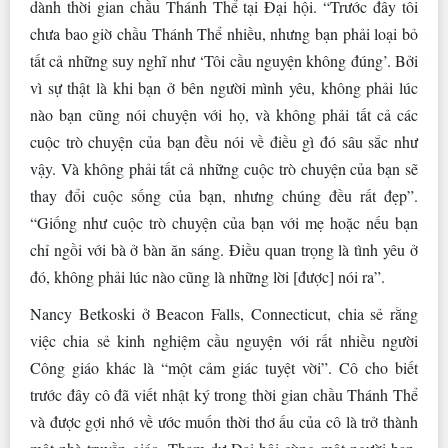
dành thời gian chầu Thánh Thể tại Đại hội. “Trước đây tôi
chưa bao giờ chầu Thánh Thể nhiều, nhưng bạn phải loại bỏ
tất cả những suy nghĩ như ‘Tôi cầu nguyện không đúng’. Bởi
vì sự thật là khi bạn ở bên người mình yêu, không phải lúc
nào bạn cũng nói chuyện với họ, và không phải tất cả các
cuộc trò chuyện của bạn đều nói về điều gì đó sâu sắc như
vậy. Và không phải tất cả những cuộc trò chuyện của bạn sẽ
thay đổi cuộc sống của bạn, nhưng chúng đều rất đẹp”.
“Giống như cuộc trò chuyện của bạn với mẹ hoặc nếu bạn
chỉ ngồi với bà ở bàn ăn sáng. Điều quan trọng là tình yêu ở
đó, không phải lúc nào cũng là những lời [được] nói ra”.
Nancy Betkoski ở Beacon Falls, Connecticut, chia sẻ rằng
việc chia sẻ kinh nghiệm cầu nguyện với rất nhiều người
Công giáo khác là “một cảm giác tuyệt vời”. Cô cho biết
trước đây cô đã viết nhật ký trong thời gian chầu Thánh Thể
và được gợi nhớ về ước muốn thời thơ ấu của cô là trở thành