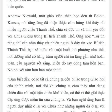
toàn quốc.
Andrew Niewald, một giáo viên thần học đến từ Beloit,
Kansas, nói rằng ông đã nhận được cảm hứng khi thấy rất
nhiều người chầu Thánh Thể, chia sẻ đức tin và tình yêu đối
với Chúa Giêsu trong Bí tích Thánh Thể. Ông nói: “Tôi tin
rằng chỉ cần nhìn thấy rất nhiều người ở đây tin vào Bí tích
Thánh Thể, bạn sẽ bước vào một buổi thờ phượng như thế,
nơi dường như có hàng trăm người chỉ im lặng gần như hoàn
toàn, cầu nguyện sốt sắng. Điều đó lay động tâm hồn bạn.
Nó nói với tâm hồn bạn một chút”.
“Bạn biết đấy, có lẽ tất cả chúng ta đều bị lạc trong Giáo hội
của chính mình, nơi đôi khi chúng ta cảm thấy như đang
chiến đấu với một trận chiến khó khăn, có thể vì thế giới thực
đáp ứng được niềm tin của chúng ta. Và bạn nghĩ rằng bạn là
người duy nhất ở lại với Chúa như những người đã ở lại với