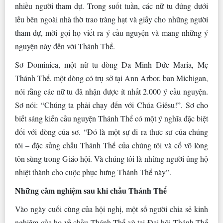
nhiều người tham dự. Trong suốt tuần, các nữ tu đứng dưới
lều bên ngoài nhà thờ trao tràng hạt và giấy cho những người
tham dự, mời gọi họ viết ra ý cầu nguyện và mang những ý
nguyện này đến với Thánh Thể.
Sơ Dominica, một nữ tu dòng Đa Minh Đức Maria, Mẹ
Thánh Thể, một dòng có trụ sở tại Ann Arbor, ban Michigan,
nói rằng các nữ tu đã nhận được ít nhất 2.000 ý cầu nguyện.
Sơ nói: “Chúng ta phải chạy đến với Chúa Giêsu!”. Sơ cho
biết sáng kiến ​​cầu nguyện Thánh Thể có một ý nghĩa đặc biệt
đối với dòng của sơ. “Đó là một sự đi ra thực sự của chúng
tôi – đặc sủng chầu Thánh Thể của chúng tôi và cổ võ lòng
tôn sùng trong Giáo hội. Và chúng tôi là những người ủng hộ
nhiệt thành cho cuộc phục hưng Thánh Thể này”.
Những cảm nghiệm sau khi chầu Thánh Thể
Vào ngày cuối cùng của hội nghị, một số người chia sẻ kinh
nghiệm của họ về chầu Thánh Thể và tại Đại hội Thánh Thể