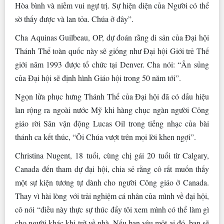
Hòa bình và niềm vui ngự trị. Sự hiện diện của Người có thể
sờ thấy được và lan tỏa. Chúa ở đây”.
Cha Aquinas Guilbeau, OP, dự đoán rằng di sản của Đại hội
Thánh Thể toàn quốc này sẽ giống như Đại hội Giới trẻ Thế
giới năm 1993 được tổ chức tại Denver. Cha nói: “Ân sủng
của Đại hội sẽ định hình Giáo hội trong 50 năm tới”.
Ngọn lửa phục hưng Thánh Thể của Đại hội đã có dấu hiệu
lan rộng ra ngoài nước Mỹ khi hàng chục ngàn người Công
giáo rời Sân vận động Lucas Oil trong tiếng nhạc của bài
thánh ca kết thúc, “Ôi Chúa vượt trên mọi lời khen ngợi”.
Christina Nugent, 18 tuổi, cùng chị gái 20 tuổi từ Calgary,
Canada đến tham dự đại hội, chia sẻ rằng cô rất muốn thấy
một sự kiện tương tự dành cho người Công giáo ở Canada.
Thay vì hài lòng với trải nghiệm cá nhân của mình về đại hội,
cô nói “điều này thực sự thúc đẩy tôi xem mình có thể làm gì
cho người khác khi trở về nhà. Nếu bạn yêu một ai đó, bạn sẽ