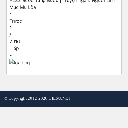
#282 Bước Từng Bước | Truyện ngắn: Người Linh
Mục Mù Lòa
«
Trước
1
/
2616
Tiếp
»
©
Copyright 2012-2026 GIESU.NET