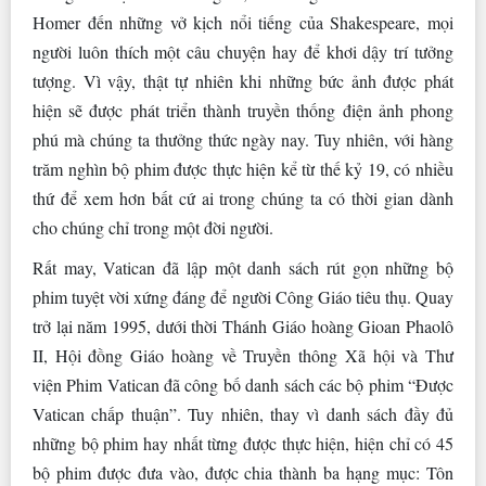
Homer đến những vở kịch nổi tiếng của Shakespeare, mọi
người luôn thích một câu chuyện hay để khơi dậy trí tưởng
tượng. Vì vậy, thật tự nhiên khi những bức ảnh được phát
hiện sẽ được phát triển thành truyền thống điện ảnh phong
phú mà chúng ta thưởng thức ngày nay. Tuy nhiên, với hàng
trăm nghìn bộ phim được thực hiện kể từ thế kỷ 19, có nhiều
thứ để xem hơn bất cứ ai trong chúng ta có thời gian dành
cho chúng chỉ trong một đời người.
Rất may, Vatican đã lập một danh sách rút gọn những bộ
phim tuyệt vời xứng đáng để người Công Giáo tiêu thụ. Quay
trở lại năm 1995, dưới thời Thánh Giáo hoàng Gioan Phaolô
II, Hội đồng Giáo hoàng về Truyền thông Xã hội và Thư
viện Phim Vatican đã công bố danh sách các bộ phim “Được
Vatican chấp thuận”. Tuy nhiên, thay vì danh sách đầy đủ
những bộ phim hay nhất từng được thực hiện, hiện chỉ có 45
bộ phim được đưa vào, được chia thành ba hạng mục: Tôn