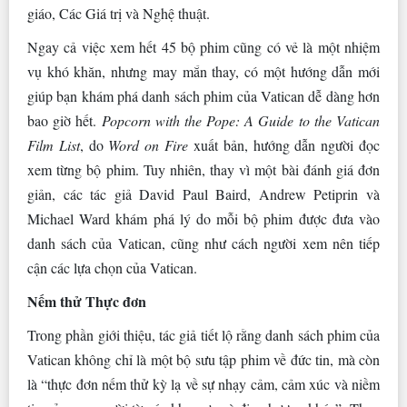
giáo, Các Giá trị và Nghệ thuật.
Ngay cả việc xem hết 45 bộ phim cũng có vẻ là một nhiệm
vụ khó khăn, nhưng may mắn thay, có một hướng dẫn mới
giúp bạn khám phá danh sách phim của Vatican dễ dàng hơn
bao giờ hết.
Popcorn with the Pope: A Guide to the Vatican
Film List
, do
Word on Fire
xuất bản, hướng dẫn người đọc
xem từng bộ phim. Tuy nhiên, thay vì một bài đánh giá đơn
giản, các tác giả David Paul Baird, Andrew Petiprin và
Michael Ward khám phá lý do mỗi bộ phim được đưa vào
danh sách của Vatican, cũng như cách người xem nên tiếp
cận các lựa chọn của Vatican.
Nếm thử Thực đơn
Trong phần giới thiệu, tác giả tiết lộ rằng danh sách phim của
Vatican không chỉ là một bộ sưu tập phim về đức tin, mà còn
là “thực đơn nếm thử kỳ lạ về sự nhạy cảm, cảm xúc và niềm