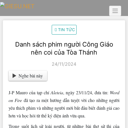
Skip
to
content
TIN TỨC
Danh sách phim người Công Giáo
nên coi của Tòa Thánh
24/11/2024
Nghe bài này
J-P Mauro của tạp chí
Aleteia
, ngày 23/11/24, đưa tin:
Word
on Fire
đã tạo ra một hướng dẫn tuyệt vời cho những người
yêu thích phim và những người mới bắt đầu biết đánh giá cao
hơn và học hỏi từ thế kỷ điện ảnh vừa qua.
Trong suốt lịch sử loài người, từ những bài thơ sử thi của