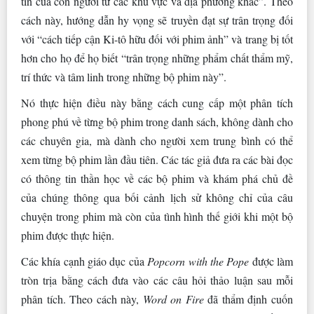
tin của con người từ các khu vực và địa phương khác”. Theo
cách này, hướng dẫn hy vọng sẽ truyền đạt sự trân trọng đối
với “cách tiếp cận Ki-tô hữu đối với phim ảnh” và trang bị tốt
hơn cho họ để họ biết “trân trọng những phẩm chất thẩm mỹ,
trí thức và tâm linh trong những bộ phim này”.
Nó thực hiện điều này bằng cách cung cấp một phân tích
phong phú về từng bộ phim trong danh sách, không dành cho
các chuyên gia, mà dành cho người xem trung bình có thể
xem từng bộ phim lần đầu tiên. Các tác giả đưa ra các bài đọc
có thông tin thần học về các bộ phim và khám phá chủ đề
của chúng thông qua bối cảnh lịch sử không chỉ của câu
chuyện trong phim mà còn của tình hình thế giới khi một bộ
phim được thực hiện.
Các khía cạnh giáo dục của
Popcorn with the Pope
được làm
tròn trịa bằng cách đưa vào các câu hỏi thảo luận sau mỗi
phân tích. Theo cách này,
Word on Fire
đã thẩm định cuốn