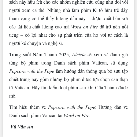
sách này hữu ích cho các nhóm nghiên cứu cũng như đối với
người xem cá thể. Những nhà làm phim Ki-tô hữu trẻ đầy
tham vọng có thể thấy hướng dẫn này – được xuất bản với
các tài liệu chất lượng cao mà
Word on Fire
đã trở nên nổi
tiếng – có lợi nhất cho sự phát triển của họ với tư cách là
người kể chuyện và nghệ sĩ.
Trong suốt Năm Thánh 2025,
Aleteia
sẽ xem và đánh giá
từng bộ phim trong Danh sách phim Vatican, sử dụng
Popcorn with the Pope
làm hướng dẫn thông qua bộ sưu tập
chiết trung này gồm những bộ phim được lựa chọn cẩn thận
từ Vatican. Hãy tìm kiếm loạt phim sau khi Cửa Thánh được
mở.
Tìm hiểu thêm về
Popcorn with the Pope
: Hướng dẫn về
Danh sách phim Vatican tại
Word on Fire
.
Vũ Văn An