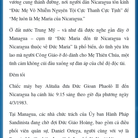
vương cung thánh đường, nơi người dân Nicaragua tôn kính
“Đức Mẹ Vô Nhiễm Nguyên Tội Cực Thanh Cực Tịnh” để
“Mẹ luôn là Mẹ Maria của Nicaragua.”
Ở đất nước Trung Mỹ – và như đã được nghe gần đây ở
Managua – cụm từ “Đức Maria đến từ Nicaragua và
Nicaragua thuộc về Đức Maria” là phổ biến, do tình yêu lớn
lao mà người Công Giáo ở đó dành cho Mẹ Thiên Chúa, một
tình cảm không cúi đầu xuống sự đàn áp của chế độ độc tài.
Đêm tối
Chiếc máy bay Alitalia đưa Đức Gioan Phaolô II đến
Nicaragua hạ cánh lúc 9:15 sáng theo giờ địa phương ngày
4/3/1983.
Tại Managua, các nhà chức trách của Ủy ban Hành Pháp
Sandinista đang chờ đợi Đức Giáo Hoàng, bao gồm cả điều
phối viên quân sự, Daniel Ortega, người cùng với vợ là