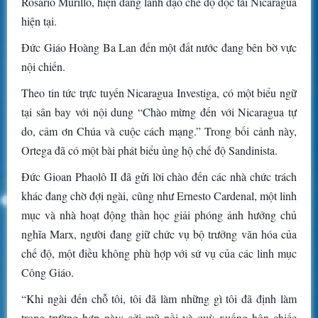
Rosario Murillo, hiện đang lãnh đạo chế độ độc tài Nicaragua
hiện tại.
Đức Giáo Hoàng Ba Lan đến một đất nước đang bên bờ vực
nội chiến.
Theo tin tức trực tuyến Nicaragua Investiga, có một biểu ngữ
tại sân bay với nội dung “Chào mừng đến với Nicaragua tự
do, cảm ơn Chúa và cuộc cách mạng.” Trong bối cảnh này,
Ortega đã có một bài phát biểu ủng hộ chế độ Sandinista.
Đức Gioan Phaolô II đã gửi lời chào đến các nhà chức trách
khác đang chờ đợi ngài, cũng như Ernesto Cardenal, một linh
mục và nhà hoạt động thần học giải phóng ảnh hưởng chủ
nghĩa Marx, người đang giữ chức vụ bộ trưởng văn hóa của
chế độ, một điều không phù hợp với sứ vụ của các linh mục
Công Giáo.
“Khi ngài đến chỗ tôi, tôi đã làm những gì tôi đã định làm
trong trường hợp này: cởi mũ nồi và quỳ xuống hôn chiếc