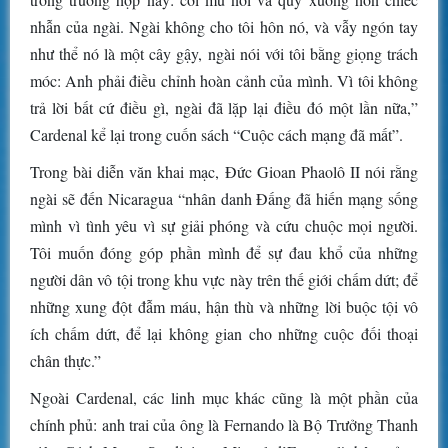
nhẫn của ngài. Ngài không cho tôi hôn nó, và vẫy ngón tay
như thể nó là một cây gậy, ngài nói với tôi bằng giọng trách
móc: Anh phải điều chỉnh hoàn cảnh của mình. Vì tôi không
trả lời bất cứ điều gì, ngài đã lặp lại điều đó một lần nữa,”
Cardenal kể lại trong cuốn sách “Cuộc cách mạng đã mất”.
Trong bài diễn văn khai mạc, Đức Gioan Phaolô II nói rằng
ngài sẽ đến Nicaragua “nhân danh Đấng đã hiến mạng sống
mình vì tình yêu vì sự giải phóng và cứu chuộc mọi người.
Tôi muốn đóng góp phần mình để sự đau khổ của những
người dân vô tội trong khu vực này trên thế giới chấm dứt; để
những xung đột đẫm máu, hận thù và những lời buộc tội vô
ích chấm dứt, để lại không gian cho những cuộc đối thoại
chân thực.”
Ngoài Cardenal, các linh mục khác cũng là một phần của
chính phủ: anh trai của ông là Fernando là Bộ Trưởng Thanh