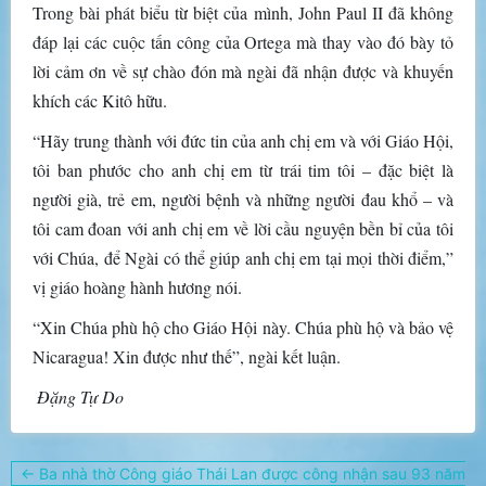
Trong bài phát biểu từ biệt của mình, John Paul II đã không
đáp lại các cuộc tấn công của Ortega mà thay vào đó bày tỏ
lời cảm ơn về sự chào đón mà ngài đã nhận được và khuyến
khích các Kitô hữu.
“Hãy trung thành với đức tin của anh chị em và với Giáo Hội,
tôi ban phước cho anh chị em từ trái tim tôi – đặc biệt là
người già, trẻ em, người bệnh và những người đau khổ – và
tôi cam đoan với anh chị em về lời cầu nguyện bền bỉ của tôi
với Chúa, để Ngài có thể giúp anh chị em tại mọi thời điểm,”
vị giáo hoàng hành hương nói.
“Xin Chúa phù hộ cho Giáo Hội này. Chúa phù hộ và bảo vệ
Nicaragua! Xin được như thế”, ngài kết luận.
Đặng Tự Do
Điều
← Ba nhà thờ Công giáo Thái Lan được công nhận sau 93 năm