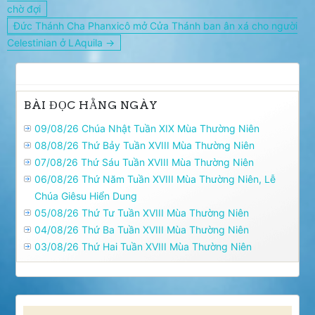
hướng
chờ đợi
bài
Đức Thánh Cha Phanxicô mở Cửa Thánh ban ân xá cho người
viết
Celestinian ở LAquila →
BÀI ĐỌC HẰNG NGÀY
09/08/26 Chúa Nhật Tuần XIX Mùa Thường Niên
08/08/26 Thứ Bảy Tuần XVIII Mùa Thường Niên
07/08/26 Thứ Sáu Tuần XVIII Mùa Thường Niên
06/08/26 Thứ Năm Tuần XVIII Mùa Thường Niên, Lễ
Chúa Giêsu Hiển Dung
05/08/26 Thứ Tư Tuần XVIII Mùa Thường Niên
04/08/26 Thứ Ba Tuần XVIII Mùa Thường Niên
03/08/26 Thứ Hai Tuần XVIII Mùa Thường Niên