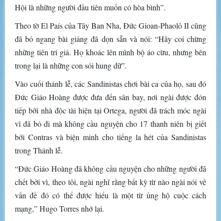
Hội là những người đầu tiên muốn có hòa bình”.
Theo tờ El País của Tây Ban Nha, Đức Gioan-Phaolô II cũng
đã bỏ ngang bài giảng đã dọn sẵn và nói: “Hãy coi chừng
những tiên tri giả. Họ khoác lên mình bộ áo cừu, nhưng bên
trong lại là những con sói hung dữ”.
Vào cuối thánh lễ, các Sandinistas chơi bài ca của họ, sau đó
Đức Giáo Hoàng được đưa đến sân bay, nơi ngài được đón
tiếp bởi nhà độc tài hiện tại Ortega, người đã trách móc ngài
vì đã bỏ đi mà không cầu nguyện cho 17 thanh niên bị giết
bởi Contras và biện minh cho tiếng la hét của Sandinistas
trong Thánh lễ.
“Đức Giáo Hoàng đã không cầu nguyện cho những người đã
chết bởi vì, theo tôi, ngài nghĩ rằng bất kỳ từ nào ngài nói về
vấn đề đó có thể được hiểu là một từ ủng hộ cuộc cách
mạng,” Hugo Torres nhớ lại.