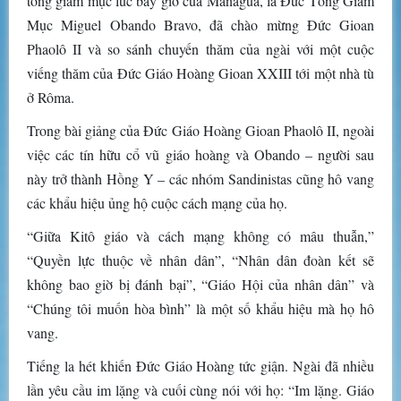
tổng giám mục lúc bấy giờ của Managua, là Đức Tổng Giám
Mục Miguel Obando Bravo, đã chào mừng Đức Gioan
Phaolô II và so sánh chuyến thăm của ngài với một cuộc
viếng thăm của Đức Giáo Hoàng Gioan XXIII tới một nhà tù
ở Rôma.
Trong bài giảng của Đức Giáo Hoàng Gioan Phaolô II, ngoài
việc các tín hữu cổ vũ giáo hoàng và Obando – người sau
này trở thành Hồng Y – các nhóm Sandinistas cũng hô vang
các khẩu hiệu ủng hộ cuộc cách mạng của họ.
“Giữa Kitô giáo và cách mạng không có mâu thuẫn,”
“Quyền lực thuộc về nhân dân”, “Nhân dân đoàn kết sẽ
không bao giờ bị đánh bại”, “Giáo Hội của nhân dân” và
“Chúng tôi muốn hòa bình” là một số khẩu hiệu mà họ hô
vang.
Tiếng la hét khiến Đức Giáo Hoàng tức giận. Ngài đã nhiều
lần yêu cầu im lặng và cuối cùng nói với họ: “Im lặng. Giáo