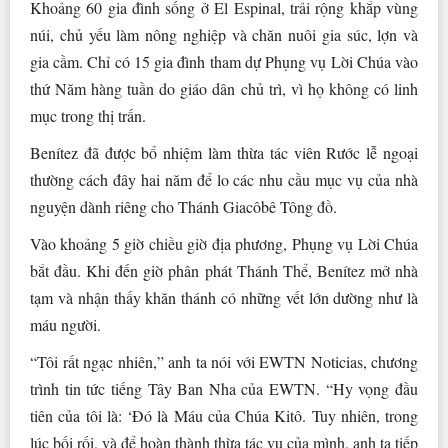
Khoảng 60 gia đình sống ở El Espinal, trải rộng khắp vùng
núi, chủ yếu làm nông nghiệp và chăn nuôi gia súc, lợn và
gia cầm. Chỉ có 15 gia đình tham dự Phụng vụ Lời Chúa vào
thứ Năm hàng tuần do giáo dân chủ trì, vì họ không có linh
mục trong thị trấn.
Benítez đã được bổ nhiệm làm thừa tác viên Rước lễ ngoại
thường cách đây hai năm để lo các nhu cầu mục vụ của nhà
nguyện dành riêng cho Thánh Giacôbê Tông đồ.
Vào khoảng 5 giờ chiều giờ địa phương, Phụng vụ Lời Chúa
bắt đầu. Khi đến giờ phân phát Thánh Thể, Benítez mở nhà
tạm và nhận thấy khăn thánh có những vết lớn dường như là
máu người.
“Tôi rất ngạc nhiên,” anh ta nói với EWTN Noticias, chương
trình tin tức tiếng Tây Ban Nha của EWTN. “Hy vọng đầu
tiên của tôi là: ‘Đó là Máu của Chúa Kitô. Tuy nhiên, trong
lúc bối rối, và để hoàn thành thừa tác vụ của mình, anh ta tiếp