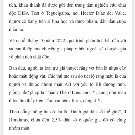
tích, khăn thánh đã được gửi đến trung tâm nghiên cứu chất
độc DISA Test ở Tegucigalpa, nơi Héctor Díaz del Valle,
người có bằng tiến sĩ hóa học và dược phẩm, dẫn đầu cuộc
điều tra.
Vào cuối tháng 10 năm 2022, quá trình phân tích bắt đầu với
sự can thiệp của chuyên gia pháp y bên ngoài và chuyên gia
về phân tích chất độc.
Ban đầu, người ta loại trừ giả thuyết rằng vết bẩn là nhựa cây
hoặc máu động vật. Các thủ tục sau đó tiết lộ rằng máu là của
người và thuộc nhóm máu AB với yếu tố Rh dương tính,
giống như phép lạ Thánh Thể ở Lanciano, Ý, cũng như máu
được tìm thấy trên Tấm vải liệm Turin, cũng ở Ý.
Theo cổng thông tin có tên là “Đánh giá dân số thế giới”, ở
Honduras, chưa đến 2,5% dân số ở quốc gia đó có cùng
nhóm máu.