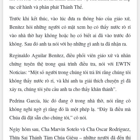
tục cử hành và phân phát Thánh Thể.
Trước khi kết thúc, vào lúc đưa ra thông báo của giáo xứ,
Benítez hỏi những người có mặt xem họ có thấy nước rò rỉ
vào nhà thờ hay không hoặc họ có biết ai đã vào trước đó
không. Sau đó anh ta nói với họ những gì anh ta đã nhận ra.
Reginaldo Aguilar Benítez, điều phối viên giáo xứ và nhân
chứng tuyên thệ trong quá trình điều tra, nói với EWTN
Noticias: “Một số người trong chúng tôi trả lời rằng chúng tôi
không thấy nước rò rỉ, và khi anh ta giải thích chuyện gì đã
xảy ra, chúng tôi yêu cầu anh ta cho thấy khăn thánh”.
Pedrina García, lúc đó đang ở trong nhà thờ, nói rằng cô
không nghi ngờ gì rằng đó là một phép lạ. “Đây là điều mà
Chúa đã đặt sẵn cho chúng tôi,” cô nói.
Ngày hôm sau, Cha Marvin Sotelo và Cha Oscar Rodríguez,
Thừa Sai Thánh Tâm Chúa Giêsu – những người đã đến thị