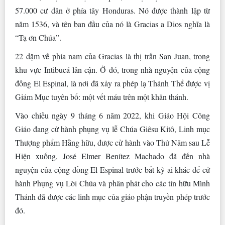
57.000 cư dân ở phía tây Honduras. Nó được thành lập từ
năm 1536, và tên ban đầu của nó là Gracias a Dios nghĩa là
“Tạ ơn Chúa”.
22 dặm về phía nam của Gracias là thị trấn San Juan, trong
khu vực Intibucá lân cận. Ở đó, trong nhà nguyện của cộng
đồng El Espinal, là nơi đã xảy ra phép lạ Thánh Thể được vị
Giám Mục tuyên bố: một vết máu trên một khăn thánh.
Vào chiều ngày 9 tháng 6 năm 2022, khi Giáo Hội Công
Giáo đang cử hành phụng vụ lễ Chúa Giêsu Kitô, Linh mục
Thượng phẩm Hằng hữu, được cử hành vào Thứ Năm sau Lễ
Hiện xuống, José Elmer Benítez Machado đã đến nhà
nguyện của cộng đồng El Espinal trước bất kỳ ai khác để cử
hành Phụng vụ Lời Chúa và phân phát cho các tín hữu Mình
Thánh đã được các linh mục của giáo phận truyền phép trước
đó.