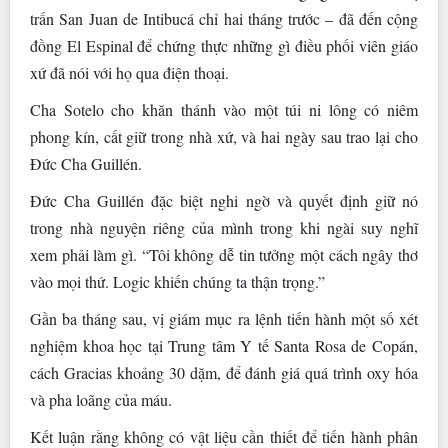
trấn San Juan de Intibucá chỉ hai tháng trước – đã đến cộng
đồng El Espinal để chứng thực những gì điều phối viên giáo
xứ đã nói với họ qua điện thoại.
Cha Sotelo cho khăn thánh vào một túi ni lông có niêm
phong kín, cất giữ trong nhà xứ, và hai ngày sau trao lại cho
Đức Cha Guillén.
Đức Cha Guillén đặc biệt nghi ngờ và quyết định giữ nó
trong nhà nguyện riêng của mình trong khi ngài suy nghĩ
xem phải làm gì. “Tôi không dễ tin tưởng một cách ngây thơ
vào mọi thứ. Logic khiến chúng ta thận trọng.”
Gần ba tháng sau, vị giám mục ra lệnh tiến hành một số xét
nghiệm khoa học tại Trung tâm Y tế Santa Rosa de Copán,
cách Gracias khoảng 30 dặm, để đánh giá quá trình oxy hóa
và pha loãng của máu.
Kết luận rằng không có vật liệu cần thiết để tiến hành phân