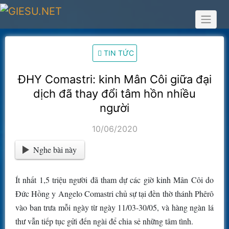
Skip
to
content
TIN TỨC
ĐHY Comastri: kinh Mân Côi giữa đại
dịch đã thay đổi tâm hồn nhiều
người
10/06/2020
Nghe bài này
Ít nhất 1,5 triệu người đã tham dự các giờ kinh Mân Côi do
Đức Hồng y Angelo Comastri chủ sự tại đền thờ thánh Phêrô
vào ban trưa mỗi ngày từ ngày 11/03-30/05, và hàng ngàn lá
thư vẫn tiếp tục gửi đến ngài để chia sẻ những tâm tình.