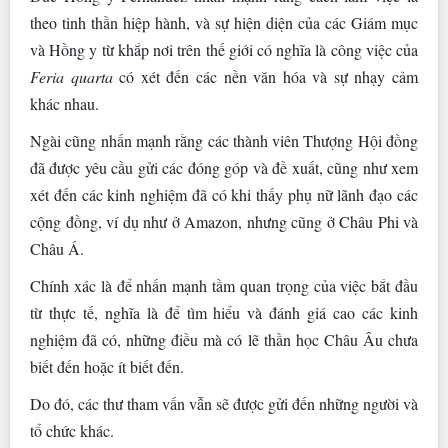
theo tinh thần hiệp hành, và sự hiện diện của các Giám mục
và Hồng y từ khắp nơi trên thế giới có nghĩa là công việc của
Feria quarta
có xét đến các nền văn hóa và sự nhạy cảm
khác nhau.
Ngài cũng nhấn mạnh rằng các thành viên Thượng Hội đồng
đã được yêu cầu gửi các đóng góp và đề xuất, cũng như xem
xét đến các kinh nghiệm đã có khi thấy phụ nữ lãnh đạo các
cộng đồng, ví dụ như ở Amazon, nhưng cũng ở Châu Phi và
Châu Á.
Chính xác là để nhấn mạnh tầm quan trọng của việc bắt đầu
từ thực tế, nghĩa là để tìm hiểu và đánh giá cao các kinh
nghiệm đã có, những điều mà có lẽ thần học Châu Âu chưa
biết đến hoặc ít biết đến.
Do đó, các thư tham vấn vẫn sẽ được gửi đến những người và
tổ chức khác.