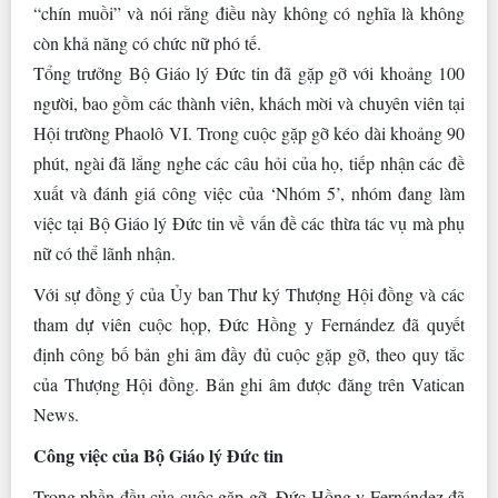
“chín muồi” và nói rằng điều này không có nghĩa là không
còn khả năng có chức nữ phó tế.
Tổng trưởng Bộ Giáo lý Đức tin đã gặp gỡ với khoảng 100
người, bao gồm các thành viên, khách mời và chuyên viên tại
Hội trường Phaolô VI. Trong cuộc gặp gỡ kéo dài khoảng 90
phút, ngài đã lắng nghe các câu hỏi của họ, tiếp nhận các đề
xuất và đánh giá công việc của ‘Nhóm 5’, nhóm đang làm
việc tại Bộ Giáo lý Đức tin về vấn đề các thừa tác vụ mà phụ
nữ có thể lãnh nhận.
Với sự đồng ý của Ủy ban Thư ký Thượng Hội đồng và các
tham dự viên cuộc họp, Đức Hồng y Fernández đã quyết
định công bố bản ghi âm đầy đủ cuộc gặp gỡ, theo quy tắc
của Thượng Hội đồng. Bản ghi âm được đăng trên Vatican
News.
Công việc của Bộ Giáo lý Đức tin
Trong phần đầu của cuộc gặp gỡ, Đức Hồng y Fernández đã