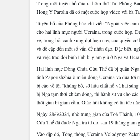
Trong một tuyên bố đưa ra hôm thứ Tư, Phòng Bá
Hồng Y Parolin đã có một cuộc họp video với bà T
Tuyên bố của Phòng báo chí viết: “Ngoài việc cám ơ
cho hai linh mục người Ucraina, trong cuộc họp, Đ
vệ, trong bối cảnh xung đột hiện nay, các quyền cơ
và đề cập đến một số vấn đề nhân đạo. Đặc biệt, ngà
và việc trao đổi binh lính bị giam giữ ở Nga và Ucra
Hai linh mục Dòng Chúa Cứu Thế đã bị quân Nga b
tỉnh Zaporizhzhia ở miền đông Ucraina và đưa tới m
bị cáo về tội “khủng bố, sở hữu chất nổ và hai súng
bị Nga tạm thời chiếm đóng, thi hành sứ vụ cho cá
thời gian bị giam cầm, Giáo hội không có tin tức nào v
Ngày 28/6/2024, nhờ trung gian của Toà Thánh, 10
Cứu Thế đã được Nga trả tự do, sau 19 tháng giam g
Vào dịp đó, Tổng thống Ucraina Volodymyr Zelen