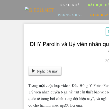
Skip
TRANG NHÀ
BÀI ĐỌC H
to
content
PHÒNG CHAT
DIỄN ĐÀN
ĐHY Parolin và Uỷ viên nhân qu
2
Nghe bài này
Trong một cuộc họp video, Đức Hồng Y Pietro Paro
Uỷ viên nhân quyền Nga, về “sự cần thiết bảo vệ c
quốc tế trong bối cảnh xung đột hiện nay”, và ngài b
do cho hai linh mục người Ucraina.