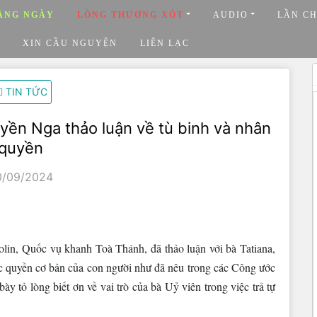
ẰNG NGÀY
LÒNG THƯƠNG XÓT
AUDIO
LẦN C
XIN CẦU NGUYỆN
LIÊN LẠC
TIN TỨC
yền Nga thảo luận về tù binh và nhân
quyền
0/09/2024
lin, Quốc vụ khanh Toà Thánh, đã thảo luận với bà Tatiana,
ác quyền cơ bản của con người như đã nêu trong các Công ước
ày tỏ lòng biết ơn về vai trò của bà Uỷ viên trong việc trả tự