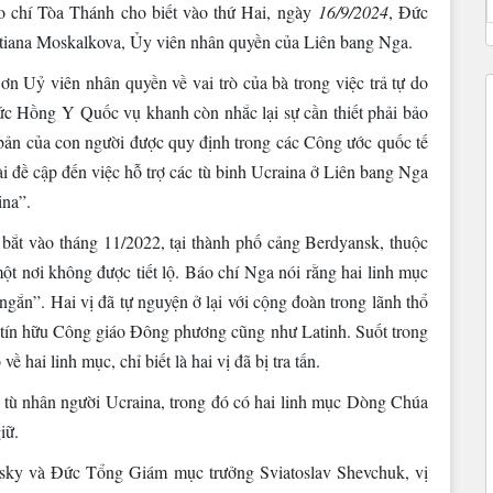
o chí Tòa Thánh cho biết vào thứ Hai, ngày
16/9/2024
, Đức
atiana Moskalkova, Ủy viên nhân quyền của Liên bang Nga.
n Uỷ viên nhân quyền về vai trò của bà trong việc trả tự do
ức Hồng Y Quốc vụ khanh còn nhắc lại sự cần thiết phải bảo
 bản của con người được quy định trong các Công ước quốc tế
i đề cập đến việc hỗ trợ các tù binh Ucraina ở Liên bang Nga
ina”.
ắt vào tháng 11/2022, tại thành phố cảng Berdyansk, thuộc
ột nơi không được tiết lộ. Báo chí Nga nói rằng hai linh mục
 ngắn”. Hai vị đã tự nguyện ở lại với cộng đoàn trong lãnh thổ
c tín hữu Công giáo Đông phương cũng như Latinh. Suốt trong
ề hai linh mục, chỉ biết là hai vị đã bị tra tấn.
 tù nhân người Ucraina, trong đó có hai linh mục Dòng Chúa
iữ.
sky và Đức Tổng Giám mục trưởng Sviatoslav Shevchuk, vị