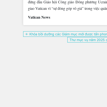
đứng đầu Giáo hội Công giáo Đông phương Ucrain
giao Vatican vì “sự đóng góp vô giá” trong việc quâ
Vatican News
Điều
← Khóa bồi dưỡng các Giám mục mới được tấn pho
hướng
Thư mục vụ năm 2025 c
bài
viết