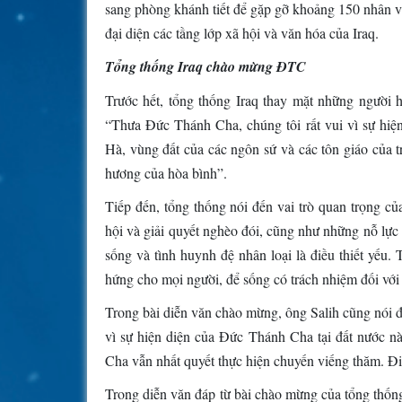
sang phòng khánh tiết để gặp gỡ khoảng 150 nhân vật
đại diện các tầng lớp xã hội và văn hóa của Iraq.
Tổng thống Iraq chào mừng ĐTC
Trước hết, tổng thống Iraq thay mặt những người
“Thưa Đức Thánh Cha, chúng tôi rất vui vì sự hiện 
Hà, vùng đất của các ngôn sứ và các tôn giáo của
hương của hòa bình”.
Tiếp đến, tổng thống nói đến vai trò quan trọng c
hội và giải quyết nghèo đói, cũng như những nỗ lực
sống và tình huynh đệ nhân loại là điều thiết yếu.
hứng cho mọi người, để sống có trách nhiệm đối với 
Trong bài diễn văn chào mừng, ông Salih cũng nói đế
vì sự hiện diện của Đức Thánh Cha tại đất nước 
Cha vẫn nhất quyết thực hiện chuyến viếng thăm. Điề
Trong diễn văn đáp từ bài chào mừng của tổng thống