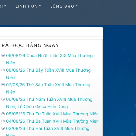
ỖI
LINH HỒN
SỐNG ĐẠO
BÀI ĐỌC HẰNG NGÀY
09/08/26 Chúa Nhật Tuần XIX Mùa Thường
Niên
08/08/26 Thứ Bảy Tuần XVIII Mùa Thường
Niên
07/08/26 Thứ Sáu Tuần XVIII Mùa Thường
Niên
06/08/26 Thứ Năm Tuần XVIII Mùa Thường
Niên, Lễ Chúa Giêsu Hiển Dung
05/08/26 Thứ Tư Tuần XVIII Mùa Thường Niên
04/08/26 Thứ Ba Tuần XVIII Mùa Thường Niên
03/08/26 Thứ Hai Tuần XVIII Mùa Thường
Niên