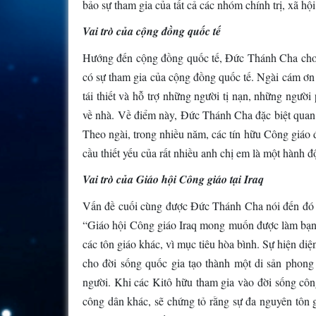
bảo sự tham gia của tất cả các nhóm chính trị, xã h
Vai trò của cộng đồng quốc tế
Hướng đến cộng đồng quốc tế, Đức Thánh Cha cho 
có sự tham gia của cộng đồng quốc tế. Ngài cám ơn 
tái thiết và hỗ trợ những người tị nạn, những người
về nhà. Về điểm này, Đức Thánh Cha đặc biệt quan 
Theo ngài, trong nhiều năm, các tín hữu Công giáo 
cầu thiết yếu của rất nhiều anh chị em là một hành 
Vai trò của Giáo hội Công giáo tại Iraq
Vấn đề cuối cùng được Đức Thánh Cha nói đến đó là 
“Giáo hội Công giáo Iraq mong muốn được làm bạn vớ
các tôn giáo khác, vì mục tiêu hòa bình. Sự hiện di
cho đời sống quốc gia tạo thành một di sản phong
người. Khi các Kitô hữu tham gia vào đời sống côn
công dân khác, sẽ chứng tỏ rằng sự đa nguyên tôn 