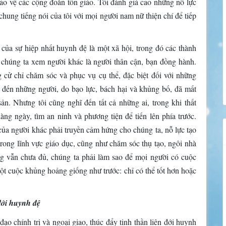
ảo vệ các cộng đoàn tôn giáo. Tôi đánh giá cao những nỗ lực
hung tiếng nói của tôi với mọi người nam nữ thiện chí để tiếp
ủa sự hiệp nhất huynh đệ là một xã hội, trong đó các thành
úp chúng ta xem người khác là người thân cận, bạn đồng hành.
 cử chỉ chăm sóc và phục vụ cụ thể, đặc biệt đối với những
ĩ đến những người, do bạo lực, bách hại và khủng bố, đã mất
ản. Nhưng tôi cũng nghĩ đến tất cả những ai, trong khi thất
ng ngày, tìm an ninh và phương tiện để tiến lên phía trước.
của người khác phải truyền cảm hứng cho chúng ta, nỗ lực tạo
 trong lĩnh vực giáo dục, cũng như chăm sóc thụ tạo, ngôi nhà
g vẫn chưa đủ, chúng ta phải làm sao để mọi người có cuộc
t cuộc khủng hoảng giống như trước: chỉ có thể tốt hơn hoặc
đới huynh đệ
o chính trị và ngoại giao, thúc đẩy tinh thần liên đới huynh