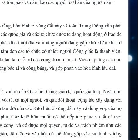
ội và tôn giáo và đảm bảo các quyền cơ bản của người dân”.
rằng, hòa bình ở vùng đất này và toàn Trung Đông cần phải
các quốc gia và các tổ chức quốc tế đang hoạt động ở Iraq để
 phải di cư nội địa và những người đang gặp khó khăn khi trở
tâm đến các tổ chức có nhiều người Công giáo là thành viên.
đã tận tâm hỗ trợ các cộng đoàn dân sự. Việc đáp ứng các nhu
động bác ái và công bằng, và góp phần vào hòa bình lâu dài.
vai trò của Giáo hội Công giáo tại quốc gia Iraq. Ngài nói:
i tất cả mọi người, và qua đối thoại, cộng tác xây dựng với
ện lâu đời của các Kitô hữu ở vùng đất này và đóng góp của họ
 phú. Các Kitô hữu muốn có thể tiếp tục phục vụ tất cả mọi
g cộng, và có được mọi quyền, tự do và trách nhiệm như các
giáo, dân tộc và văn hóa có thể đóng góp vào sự thịnh vượng