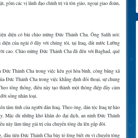
, gồm các vị lãnh đạo chính trị và tôn giáo, ngoại giao đoàn,
 hiện diện có bài chào mừng Đức Thánh Cha. Ông Salih nói:
diện của ngài ở đây với chúng tôi, tại Iraq, đất nước Lưỡng
 trời cao. Chào mừng Đức Thánh Cha đã đến với Baghad, quê
ủa Đức Thánh Cha trong việc kêu gọi hòa bình, công bằng xã
 ủa Đức Thánh Cha trong việc khẳng định đối thoại, sự chung
 Theo tống thống, điều này tạo thành một thông điệp đầy cảm
đời sống nhân loại.
n tâm tình của người dân Iraq. Theo ông, dân tộc Iraq tự hào
này. Mặc dù những khó khăn do đại dịch, an ninh Đức Thánh
u này làm tăng giá trị của chuyến tông du lên gấp đôi.
, đầu tiên Đức Thánh Cha bày tỏ lòng biết ơn vì chuyến tông