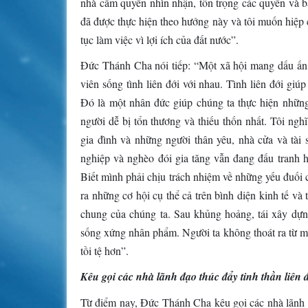
nhà cầm quyền nhìn nhận, tôn trọng các quyền và b
đã được thực hiện theo hướng này và tôi muốn hiệp c
tục làm việc vì lợi ích của đất nước”.
Đức Thánh Cha nói tiếp: “Một xã hội mang dấu ấn c
viên sống tình liên đới với nhau. Tình liên đới gi
Đó là một nhân đức giúp chúng ta thực hiện những
người dễ bị tổn thương và thiếu thốn nhất. Tôi ngh
gia đình và những người thân yêu, nhà cửa và tài s
nghiệp và nghèo đói gia tăng vẫn đang đấu tranh hà
Biết mình phải chịu trách nhiệm về những yếu đuối 
ra những cơ hội cụ thể cả trên bình diện kinh tế và
chung của chúng ta. Sau khủng hoảng, tái xây dựn
sống xứng nhân phẩm. Người ta không thoát ra từ mộ
tồi tệ hơn”.
Kêu gọi các nhà lãnh đạo thúc đẩy tinh thần liên 
Từ điểm nay, Đức Thánh Cha kêu gọi các nhà lãnh đạ