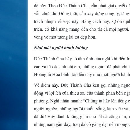
đệ này. Theo Đức Thánh Cha, cần phải giải quyết d
vẫn chưa đủ. Đồng thời, cần xây dựng công lý, tăng 
trách nhiệm về việc này. Bằng cách này, sự ổn địn
triển, có khả năng mang đến cho tất cả mọi người, 
vọng về một tương lai tốt đẹp hơn.
Như một người hành hương
Đức Thánh Cha bày tỏ tâm tình của ngài khi đến Ira
cao và từ các anh chị em, những người đã phải chịu
Hoàng tử Hòa bình, tôi đến đây như một người hành
Về điểm này, Đức Thánh Cha kêu gọi những người
động vì lợi ích của thiểu số, của thành phần bên n
phương. Ngài nhấn mạnh: “Chúng ta hãy lên tiếng 
người nghèo, những người muốn sống, làm việc và c
đã đủ! Hãy dành không gian cho tất cả công dân,
những năm gần đây, Iraq đã cố gắng đặt nền móng ch