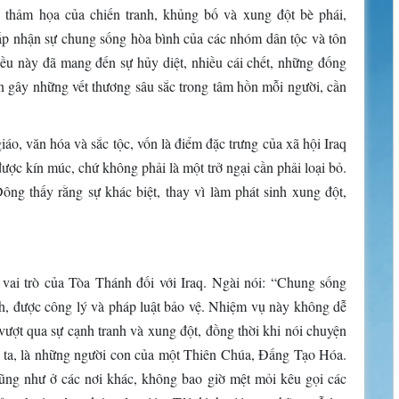
 thảm họa của chiến tranh, khủng bố và xung đột bè phái,
p nhận sự chung sống hòa bình của các nhóm dân tộc và tôn
iều này đã mang đến sự hủy diệt, nhiều cái chết, những đống
òn gây những vết thương sâu sắc trong tâm hồn mỗi người, cần
o, văn hóa và sắc tộc, vốn là điểm đặc trưng của xã hội Iraq
được kín múc, chứ không phải là một trở ngại cần phải loại bỏ.
ông thấy rằng sự khác biệt, thay vì làm phát sinh xung đột,
vai trò của Tòa Thánh đối với Iraq. Ngài nói: “Chung sống
nh, được công lý và pháp luật bảo vệ. Nhiệm vụ này không dễ
vượt qua sự cạnh tranh và xung đột, đồng thời khi nói chuyện
ng ta, là những người con của một Thiên Chúa, Đấng Tạo Hóa.
cũng như ở các nơi khác, không bao giờ mệt mỏi kêu gọi các