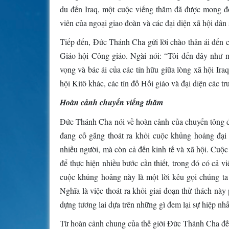
du đến Iraq, một cuộc viếng thăm đã được mong đợi
viên của ngoại giao đoàn và các đại diện xã hội dân 
Tiếp đến, Đức Thánh Cha gửi lời chào thân ái đến cá
Giáo hội Công giáo. Ngài nói: “Tôi đến đây như m
vọng và bác ái của các tín hữu giữa lòng xã hội Ir
hội Kitô khác, các tín đồ Hồi giáo và đại diện các t
Hoàn cảnh chuyến viếng thăm
Đức Thánh Cha nói về hoàn cảnh của chuyến tông du:
đang cố gắng thoát ra khỏi cuộc khủng hoảng đại
nhiều người, mà còn cả đến kinh tế và xã hội. Cuộ
để thực hiện nhiều bước cần thiết, trong đó có cả 
cuộc khủng hoảng này là một lời kêu gọi chúng ta ‘
Nghĩa là việc thoát ra khỏi giai đoạn thử thách này
dựng tương lai dựa trên những gì đem lại sự hiệp nhấ
Từ hoàn cảnh chung của thế giới Đức Thánh Cha đề c