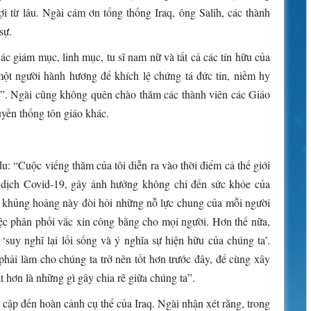
 từ lâu. Ngài cám ơn tổng thống Iraq, ông Salih, các thành
sự.
c giám mục, linh mục, tu sĩ nam nữ và tất cả các tín hữu của
ột người hành hương để khích lệ chứng tá đức tin, niềm hy
aq”. Ngài cũng không quên chào thăm các thành viên các Giáo
ruyền thống tôn giáo khác.
 “Cuộc viếng thăm của tôi diễn ra vào thời điểm cả thế giới
 dịch Covid-19, gây ảnh hưởng không chỉ đến sức khỏe của
c khủng hoảng này đòi hỏi những nỗ lực chung của mỗi người
việc phân phối vắc xin công bằng cho mọi người. Hơn thế nữa,
suy nghĩ lại lối sống và ý nghĩa sự hiện hữu của chúng ta’.
 phải làm cho chúng ta trở nên tốt hơn trước đây, để cùng xây
t hơn là những gì gây chia rẽ giữa chúng ta”.
ập đến hoàn cảnh cụ thể của Iraq. Ngài nhận xét rằng, trong