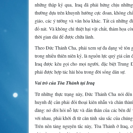
những thập kỷ qua, Iraq đã phải hứng chịu những
thường dựa trên khuynh hướng cực đoan, không chấ
giáo, các ý tưởng và văn hóa khác. Tất cả những đ
đố nát. Và không chỉ thiệt hại vật chất, thảm họa c
thời gian dài để được chữa lành.
Theo Đức Thánh Cha, phải xem sự đa dạng về tôn giá
trong nhiều thiên niên kỷ, là nguồn lực quý giá cần 
Iraq được kêu gọi cho mọi người, đặc biệt Trung Đ
phải được hợp tác hài hòa trong đời sống dân sự.
Vai trò của Tòa Thánh tại Iraq
Từ những thực trạng này, Đức Thánh Cha nói đến 
huynh đệ cần phải đối thoại kiên nhẫn và chân thà
dàng: nó đòi hỏi nỗ lực và dấn thân của các bên để 
với nhau, phải khởi đi từ căn tính sâu sắc của chú
Trên nền tảng nguyên tắc này, Tòa Thánh ở Iraq, 