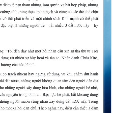
ứt điểm tệ nạn tham nhũng, lạm quyền và bất hợp pháp, nhưng
cường tính trung thực, minh bạch và củng cố các thể chế chịu
h có thể phát triển và một chính sách lành mạnh có thể phát
đặc biệt là những người trẻ – rất nhiều ở đất nước này – hy
q: “Tôi đến đây như một hối nhân cầu xin sự tha thứ từ Trời
 đựng rất nhiều sự hủy hoại và tàn ác. Nhân danh Chúa Kitô,
 hương của hòa bình”.
 có trách nhiệm hãy ngưng sử dụng vũ khí, chấm dứt hành
goài đất nước, những người không quan tâm đến người dân địa
cho những người xây dựng hòa bình, cho những người bé nhỏ,
ầu nguyện trong bình an. Bạo lực, bè phái, bất khoang dung
 những người muốn cùng nhau xây dựng đất nước này. Trong
o một xã hội dân chủ. Theo nghĩa này, điều cần thiết là đảm