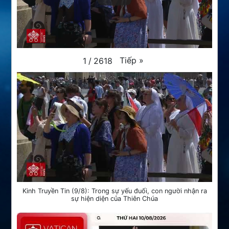
Tiếp
»
1
/
2618
Kinh Truyền Tin (9/8): Trong sự yếu đuối, con người nhận ra
sự hiện diện của Thiên Chúa