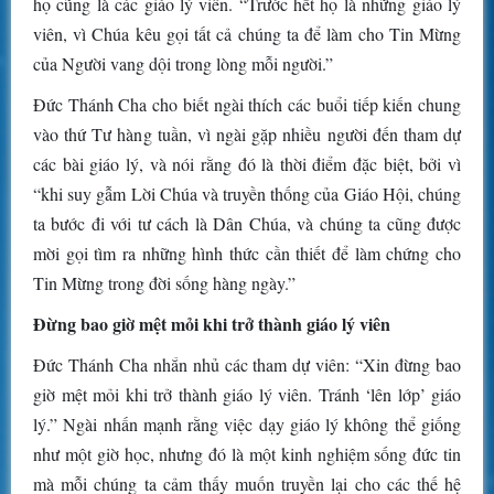
họ cũng là các giáo lý viên. “Trước hết họ là những giáo lý
viên, vì Chúa kêu gọi tất cả chúng ta để làm cho Tin Mừng
của Người vang dội trong lòng mỗi người.”
Đức Thánh Cha cho biết ngài thích các buổi tiếp kiến chung
vào thứ Tư hàng tuần, vì ngài gặp nhiều người đến tham dự
các bài giáo lý, và nói rằng đó là thời điểm đặc biệt, bởi vì
“khi suy gẫm Lời Chúa và truyền thống của Giáo Hội, chúng
ta bước đi với tư cách là Dân Chúa, và chúng ta cũng được
mời gọi tìm ra những hình thức cần thiết để làm chứng cho
Tin Mừng trong đời sống hàng ngày.”
Đừng bao giờ mệt mỏi khi trở thành giáo lý viên
Đức Thánh Cha nhắn nhủ các tham dự viên: “Xin đừng bao
giờ mệt mỏi khi trở thành giáo lý viên. Tránh ‘lên lớp’ giáo
lý.” Ngài nhấn mạnh rằng việc dạy giáo lý không thể giống
như một giờ học, nhưng đó là một kinh nghiệm sống đức tin
mà mỗi chúng ta cảm thấy muốn truyền lại cho các thế hệ