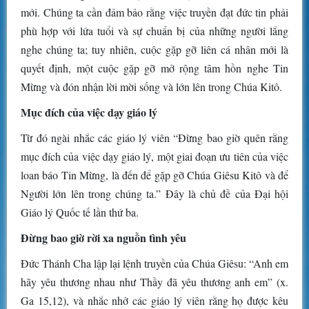
mới. Chúng ta cần đảm bảo rằng việc truyền đạt đức tin phải
phù hợp với lứa tuổi và sự chuẩn bị của những người lắng
nghe chúng ta; tuy nhiên, cuộc gặp gỡ liên cá nhân mới là
quyết định, một cuộc gặp gỡ mở rộng tâm hồn nghe Tin
Mừng và đón nhận lời mời sống và lớn lên trong Chúa Kitô.
Mục đích của việc dạy giáo lý
Từ đó ngài nhắc các giáo lý viên “Đừng bao giờ quên rằng
mục đích của việc dạy giáo lý, một giai đoạn ưu tiên của việc
loan báo Tin Mừng, là đến để gặp gỡ Chúa Giêsu Kitô và để
Người lớn lên trong chúng ta.” Đây là chủ đề của Đại hội
Giáo lý Quốc tế lần thứ ba.
Đừng bao giờ rời xa nguồn tình yêu
Đức Thánh Cha lập lại lệnh truyền của Chúa Giêsu: “Anh em
hãy yêu thương nhau như Thầy đã yêu thương anh em” (x.
Ga 15,12), và nhắc nhở các giáo lý viên rằng họ được kêu