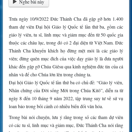
Nghe bài này
Trưa ngày 10/9/2022 Đức Thánh Cha đã gặp gỡ hơn 1.400
tham dự viên Đại hội Giáo lý Quốc tế lần thứ ba, gồm các
giáo lý viên, tu sĩ, linh mục và giám mục đến từ 50 quốc gia
thuộc các châu lục, trong đó có 2 đại diện từ Việt Nam. Đức
Thánh Cha khuyến khích họ đừng mệt mỏi là các giáo lý
viên; đừng quên mục đích của việc dạy giáo lý là đưa người
khác đến gặp gỡ Chúa Giêsu qua kinh nghiệm đức tin của cá
nhân và để cho Chúa lớn lên trong chúng ta.
Đại hội Giáo lý Quốc tế lần thứ ba có chủ đề: “Giáo lý viên,
Nhân chứng của Đời sống Mới trong Chúa Kitô”, diễn ra từ
ngày 8 đến 10 tháng 9 năm 2022, tập trung suy tư về sứ vụ
loan báo trong bối cảnh có nhiều biến đổi văn hóa.
Trong bài nói chuyện, lưu ý rằng trong số các tham dự viên
có các tu sĩ, linh mục và giám mục, Đức Thánh Cha nói rằng