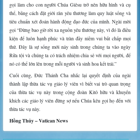
gọi làm cho con người Chúa Giêsu trở nên hữu hình và cụ
thể, bằng cách đặt giới răn yêu thương làm quy luật sống và
tiêu chuẩn xét đoán hành động đạo đức của mình. Ngài mời
gọi “Đừng bao giờ rời xa nguồn yêu thương này, vì đó là điều
kiện để luôn hạnh phúc và tràn đầy niềm vui bất chấp mọi
thứ. Đây là sự sống mới nảy sinh trong chúng ta vào ngày
Rửa tội và chúng ta có trách nhiệm chia sẻ với mọi người, để
nó có thể lớn lên trong mỗi người và sinh hoa kết trái.”
Cuối cùng, Đức Thánh Cha nhắc lại quyết định của ngài
thành lập thừa tác vụ giáo lý viên vì biết vai trò quan trọng
của thừa tác vụ này trong cộng đoàn Kitô hữu và khuyến
khích các giáo lý viên đừng sợ nếu Chúa kêu gọi họ đến với
thừa tác vụ này.
Hồng Thủy – Vatican News