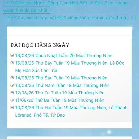
Điều
← 9 Điều Mọi Người Công Giáo Nên Biết về Đức Giáo Hoàng
hướng
Gioan Phaolô Đệ Nhất
bài
ĐHY Krajewski thay mặt ĐTC viếng thăm Ucraina lần thứ tư →
viết
BÀI ĐỌC HẰNG NGÀY
16/08/26 Chúa Nhật Tuần 20 Mùa Thường Niên
15/08/26 Thứ Bảy Tuần 19 Mùa Thường Niên, Lễ Ðức
Mẹ Hồn Xác Lên Trời
14/08/26 Thứ Sáu Tuần 19 Mùa Thường Niên
13/08/26 Thứ Năm Tuần 19 Mùa Thường Niên
12/08/26 Thứ Tư Tuần 19 Mùa Thường Niên
11/08/26 Thứ Ba Tuần 19 Mùa Thường Niên
10/08/26 Thứ Hai Tuần 19 Mùa Thường Niên, Lễ Thánh
Lôrensô, Phó Tế, Tử Ðạo