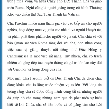
trong mùa Vọng và Mùa Chay cho Đức Thánh Cha và giáo
triều Roma. Ngài cũng là người giảng trong cử hành Thương
Khó vào chiều thứ Sáu Tuần Thánh tại Vatican.
Cha Pasolini nhiều năm tham gia vào các bếp ăn cho người
nghèo, hoạt động mục vụ giữa các nhà tù và người khuyết tật,
và phân phát thực phẩm cho người vô gia cư. Cha chia sẻ với
báo Quan sát viên Roma rằng đối với cha, đón nhận công
việc của vị giảng thuyết nổi tiếng như Đức Hồng y
Cantalamessa là một việc rất nặng. Tuy nhiên, cha có trách
nhiệm cố gắng tiếp tục truyền thống có giá trị lớn lao này đối
với Giáo hội và trong dòng của cha.
Một mặt, Cha Pasolini biết ơn Đức Thánh Cha đã chọn cha;
đàng khác, cha lo lắng trước nhiệm vụ to lớn. Với lòng tin
tưởng rằng cha sẽ được đồng hành cùng tất cả những người
đã giúp đỡ cha trong những năm qua để phát triển sự hiểu
biết về Lời Chúa, cha sẽ tiến bước và cố gắng làm cho Lời