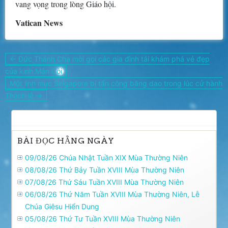
vang vọng trong lòng Giáo hội.
Vatican News
Điều
← Đức Thánh Cha mời gọi các gia đình tái khám phá vẻ đẹp
hướng
của kinh Mân Côi
bài
Một linh mục Singapore bị tấn công bằng dao trong lúc cử hành
viết
Thánh lễ →
BÀI ĐỌC HẰNG NGÀY
09/08/26 Chúa Nhật Tuần XIX Mùa Thường Niên
08/08/26 Thứ Bảy Tuần XVIII Mùa Thường Niên
07/08/26 Thứ Sáu Tuần XVIII Mùa Thường Niên
06/08/26 Thứ Năm Tuần XVIII Mùa Thường Niên, Lễ
Chúa Giêsu Hiển Dung
05/08/26 Thứ Tư Tuần XVIII Mùa Thường Niên