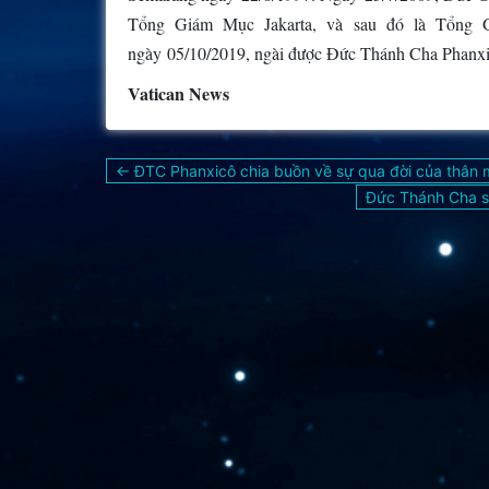
Tổng Giám Mục Jakarta, và sau đó là Tổng 
ngày 05/10/2019, ngài được Đức Thánh Cha Phanxi
Vatican News
Điều
← ĐTC Phanxicô chia buồn về sự qua đời của thân 
hướng
Đức Thánh Cha s
bài
viết