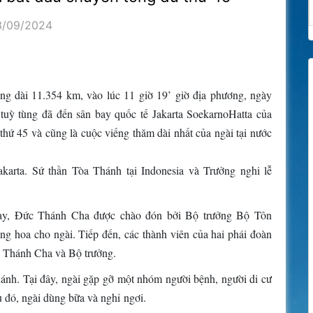
3/09/2024
ng dài 11.354 km, vào lúc 11 giờ 19’ giờ địa phương, ngày
uỳ tùng đã đến sân bay quốc tế Jakarta SoekarnoHatta của
hứ 45 và cũng là cuộc viếng thăm dài nhất của ngài tại nước
karta. Sứ thần Tòa Thánh tại Indonesia và Trưởng nghi lễ
 bay, Đức Thánh Cha được chào đón bởi Bộ trưởng Bộ Tôn
ặng hoa cho ngài. Tiếp đến, các thành viên của hai phái đoàn
c Thánh Cha và Bộ trưởng.
nh. Tại đây, ngài gặp gỡ một nhóm người bệnh, người di cư
 đó, ngài dùng bữa và nghỉ ngơi.