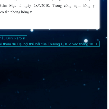
Giám Mục từ ngày 28/6/2010. Trong công nghị hồng y
cô tấn phong hồng y.
mẫu ĐHY Parolin
ẽ tham dự Đại hội thứ hai của Thượng HĐGM vào tháng 10 →