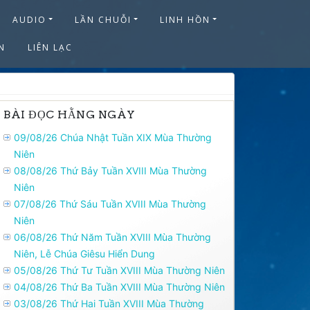
AUDIO
LẦN CHUỖI
LINH HỒN
N
LIÊN LẠC
BÀI ĐỌC HẰNG NGÀY
09/08/26 Chúa Nhật Tuần XIX Mùa Thường
Niên
08/08/26 Thứ Bảy Tuần XVIII Mùa Thường
Niên
07/08/26 Thứ Sáu Tuần XVIII Mùa Thường
Niên
06/08/26 Thứ Năm Tuần XVIII Mùa Thường
Niên, Lễ Chúa Giêsu Hiển Dung
05/08/26 Thứ Tư Tuần XVIII Mùa Thường Niên
04/08/26 Thứ Ba Tuần XVIII Mùa Thường Niên
03/08/26 Thứ Hai Tuần XVIII Mùa Thường