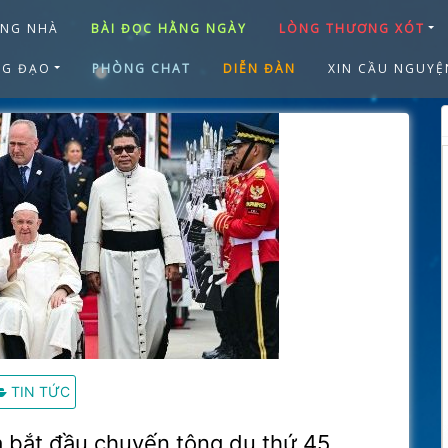
ANG NHÀ
BÀI ĐỌC HẰNG NGÀY
LÒNG THƯƠNG XÓT
NG ĐẠO
PHÒNG CHAT
DIỄN ĐÀN
XIN CẦU NGUYỆ
TIN TỨC
 bắt đầu chuyến tông du thứ 45