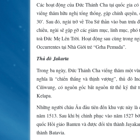
Các hoạt động của Đức Thánh Cha tại quốc gia có đ
viếng thăm hữu nghị tổng thống, gặp chính quyền, c
30’. Sau đó, ngài trở về Tòa Sứ thần vào ban trưa 
chiều, ngài sẽ gặp gỡ các giám mục, linh mục, phó t
toà Đức Mẹ Lên Trời. Hoạt động sau cùng trong ngà
Occurrentes tại Nhà Giới trẻ “Grha Pemuda”.
Thủ đô Jakarta
Trong ba ngày, Đức Thánh Cha viếng thăm một vùng
nghĩa là “chiến thắng và thịnh vượng”, thủ đô In
Ciliwung, có nguồn gốc bắt nguồn từ thế kỷ thứ t
Kelapa.
Những người châu Âu đầu tiên đến khu vực này là 
năm 1513. Sau khi bị chinh phục vào năm 1527 bởi
quốc Hồi giáo Banten và được đổi tên thành Jayakart
thành Batavia.