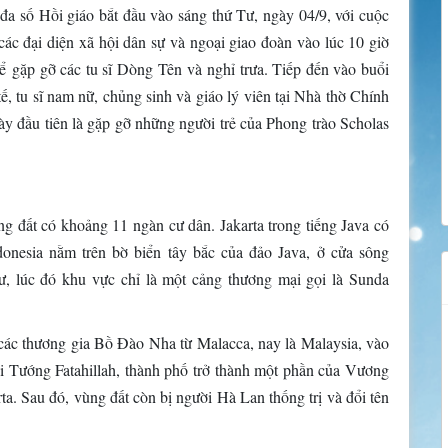
a số Hồi giáo bắt đầu vào sáng thứ Tư, ngày 04/9, với cuộc
ác đại diện xã hội dân sự và ngoại giao đoàn vào lúc 10 giờ
để gặp gỡ các tu sĩ Dòng Tên và nghỉ trưa. Tiếp đến vào buổi
ế, tu sĩ nam nữ, chủng sinh và giáo lý viên tại Nhà thờ Chính
y đầu tiên là gặp gỡ những người trẻ của Phong trào Scholas
 đất có khoảng 11 ngàn cư dân. Jakarta trong tiếng Java có
donesia nằm trên bờ biển tây bắc của đảo Java, ở cửa sông
ư, lúc đó khu vực chỉ là một cảng thương mại gọi là Sunda
các thương gia Bồ Đào Nha từ Malacca, nay là Malaysia, vào
 Tướng Fatahillah, thành phố trở thành một phần của Vương
a. Sau đó, vùng đất còn bị người Hà Lan thống trị và đổi tên