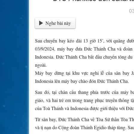
0
Nghe bài này
Sau chuyến bay kéo dài 13 giờ 15’, với quãng đườ
03/9/2024, máy bay đưa Đức Thánh Cha và đoàn t
Indonesia. Đức Thánh Cha bắt đầu chuyến tông du t
ngoài.
Máy bay dừng tại khu vực nghi lễ của sân bay Ja
Indonesia lên máy bay chào đón Đức Thánh Cha.
Sau đó, tại chân cầu thang phía trước của máy
giáo, và hai trẻ em trong trang phục truyền thống t
của Toà Thánh và Indonesia được giới thiệu với Đứ
Từ sân bay, Đức Thánh Cha về Tòa Sứ thần Tòa Thá
và tị nạn do Cộng đoàn Thánh Egidio tháp tùng. Sau