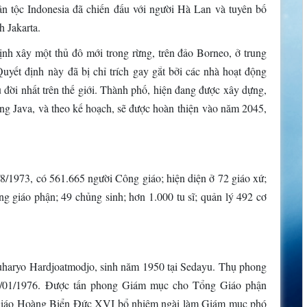
ân tộc Indonesia đã chiến đấu với người Hà Lan và tuyên bố
 Jakarta.
ịnh xây một thủ đô mới trong rừng, trên đảo Borneo, ở trung
Quyết định này đã bị chỉ trích gay gắt bởi các nhà hoạt động
 đời nhất trên thế giới. Thành phố, hiện đang được xây dựng,
ếng Java, và theo kế hoạch, sẽ được hoàn thiện vào năm 2045,
8/1973, có 561.665 người Công giáo; hiện diện ở 72 giáo xứ;
ng giáo phận; 49 chủng sinh; hơn 1.000 tu sĩ; quản lý 492 cơ
haryo Hardjoatmodjo, sinh năm 1950 tại Sedayu. Thụ phong
/01/1976. Được tấn phong Giám mục cho Tổng Giáo phận
Giáo Hoàng Biển Đức XVI bổ nhiệm ngài làm Giám mục phó