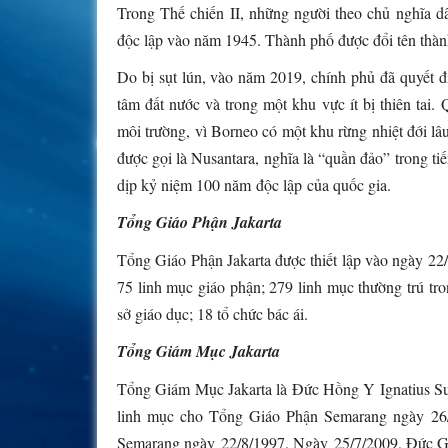
Trong Thế chiến II, những người theo chủ nghĩa d
độc lập vào năm 1945. Thành phố được đổi tên thành
Do bị sụt lún, vào năm 2019, chính phủ đã quyết đ
tâm đất nước và trong một khu vực ít bị thiên tai. 
môi trường, vì Borneo có một khu rừng nhiệt đới lâu
được gọi là Nusantara, nghĩa là “quần đảo” trong ti
dịp kỷ niệm 100 năm độc lập của quốc gia.
Tổng Giáo Phận Jakarta
Tổng Giáo Phận Jakarta được thiết lập vào ngày 22/
75 linh mục giáo phận; 279 linh mục thường trú tro
sở giáo dục; 18 tổ chức bác ái.
Tổng Giám Mục Jakarta
Tổng Giám Mục Jakarta là Đức Hồng Y Ignatius Su
linh mục cho Tổng Giáo Phận Semarang ngày 26
Semarang ngày 22/8/1997. Ngày 25/7/2009, Đức 