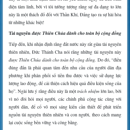
diện tâm linh, bởi vì tôi tưởng tượng rằng sự đa dạng to lớn
này là một thách đố đối với Thần Khí, Đấng tạo ra sự hài hòa
từ những khác biệt!
Tài nguyên
được Thiên Chúa dành cho toàn bộ cộng đồng
Tiếp đến, khi nhận định rằng đất nước này rất giàu tài nguyên
thiên nhiên, Đức Thánh Cha nói rằng những tài nguyên này
được Thiên Chúa dành cho toàn bộ cộng đồng.
Do đó, “điều
đúng đắn là phải quan tâm đến nhu cầu của người dân địa
phương khi phân phối số tiền thu được và việc sử dụng lực
lượng lao động, để cải thiện cách hiệu quả điều kiện sống của
họ”. Ngài lưu ý rằng điều này là một
trách nhiệm
lớn lao, bởi
vì nó đòi hỏi mọi người, các chính phủ cộng tác cùng với
người dân, để cổ võ mọi sáng kiến ​​cần thiết để phát triển
nguồn tài nguyên thiên nhiên và con người, theo cách mang
lại cuộc sống bền vững và công bằng.