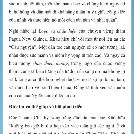
sức mạnh nội tâm, một sức mạnh bảo vệ chúng khỏi nguy cơ
bị hư hỏng và dần mất đi khả năng nhận ra ý nghĩa công việc
của mình và thực hiện nó một cách tận tâm và nhất quán”.
Ngài nhắc lại
Logo và khẩu hiệu
của chuyến viếng thăm
Papua New Guinea. Khẩu hiệu chỉ với một từ nói lên tất cả:
“Cầu nguyện”. Một dân tộc cầu nguyện sẽ có một tương lai,
nhận được sức mạnh và niềm hy vọng từ trên cao. Và ngay cả
biểu tượng
chim thiên đường
, trong logo của cuộc viếng
thăm, cũng là biểu tượng của tự do: của sự tự do mà không gì
và không ai có thể bóp nghẹt được vì nó là sự tự do nội tâm,
và được bảo vệ bởi Thiên Chúa, Đấng là tình yêu và muốn
con cái của Người cũng được tự do.
Đức tin có thể giúp xã hội phát triển
Đức Thánh Cha hy vọng rằng đức tin của các Kitô hữu
“không bao giờ bị thu hẹp vào việc tuân giữ các nghi lễ và
giới luật, nhưng hệ tại ở việc yêu mến Chúa Giêsu Kitô và