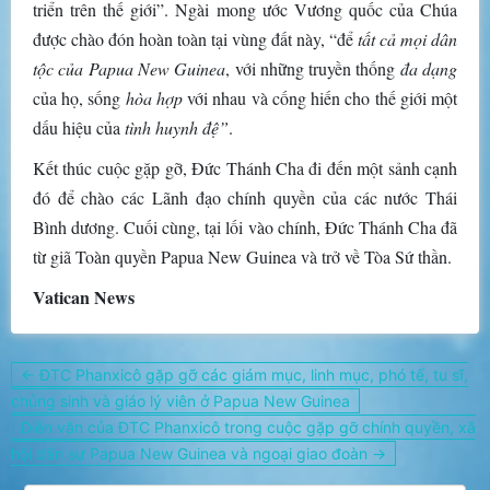
triển trên thế giới”. Ngài mong ước Vương quốc của Chúa
được chào đón hoàn toàn tại vùng đất này, “để
tất cả mọi dân
tộc của Papua New Guinea
, với những truyền thống
đa dạng
của họ, sống
hòa hợp
với nhau và cống hiến cho thế giới một
dấu hiệu của
tình huynh đệ”
.
Kết thúc cuộc gặp gỡ, Đức Thánh Cha đi đến một sảnh cạnh
đó để chào các Lãnh đạo chính quyền của các nước Thái
Bình dương. Cuối cùng, tại lối vào chính, Đức Thánh Cha đã
từ giã Toàn quyền Papua New Guinea và trở về Tòa Sứ thần.
Vatican News
Điều
← ĐTC Phanxicô gặp gỡ các giám mục, linh mục, phó tế, tu sĩ,
hướng
chủng sinh và giáo lý viên ở Papua New Guinea
bài
Diễn văn của ĐTC Phanxicô trong cuộc gặp gỡ chính quyền, xã
viết
hội dân sự Papua New Guinea và ngoại giao đoàn →