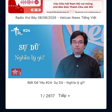
Radio thứ Bảy 08/08/2026 - Vatican News Tiếng Việt
Biết Để Yêu #24: Sự Dữ - Nghĩa lý gì?
Tiếp
»
1
/
2617