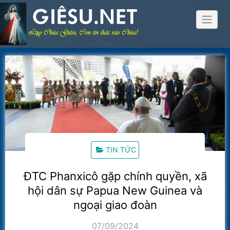
Skip
to
content
TIN TỨC
ĐTC Phanxicô gặp chính quyền, xã
hội dân sự Papua New Guinea và
ngoại giao đoàn
07/09/2024