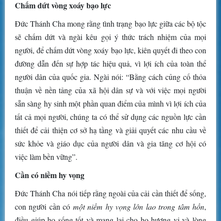
Chấm dứt vòng xoáy bạo lực
Đức Thánh Cha mong rằng tình trạng bạo lực giữa các bộ tộc
sẽ chấm dứt và ngài kêu gọi ý thức trách nhiệm của mọi
người, để chấm dứt vòng xoáy bạo lực, kiên quyết đi theo con
đường dẫn đến sự hợp tác hiệu quả, vì lợi ích của toàn thể
người dân của quốc gia. Ngài nói: “Bằng cách củng cố thỏa
thuận về nền tảng của xã hội dân sự và với việc mọi người
sẵn sàng hy sinh một phần quan điểm của mình vì lợi ích của
tất cả mọi người, chúng ta có thể sử dụng các nguồn lực cần
thiết để cải thiện cơ sở hạ tầng và giải quyết các nhu cầu về
sức khỏe và giáo dục của người dân và gia tăng cơ hội có
việc làm bền vững”.
Cần có niềm hy vọng
Đức Thánh Cha nói tiếp rằng ngoài của cải cần thiết để sống,
con người cần có
một niềm hy vọng lớn lao trong tâm hồn
,
điều giúp họ sống tốt và mang lại cho họ hương vị và lòng