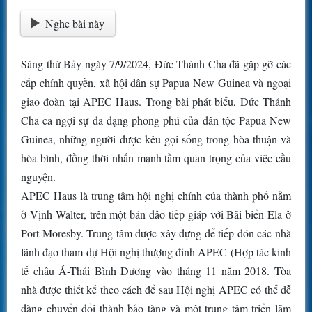
Nghe bài này
Sáng thứ Bảy ngày 7/9/2024, Đức Thánh Cha đã gặp gỡ các
cấp chính quyền, xã hội dân sự Papua New Guinea và ngoại
giao đoàn tại APEC Haus. Trong bài phát biểu, Đức Thánh
Cha ca ngợi sự đa dạng phong phú của dân tộc Papua New
Guinea, những người được kêu gọi sống trong hòa thuận và
hòa bình, đồng thời nhấn mạnh tầm quan trọng của việc cầu
nguyện.
APEC Haus là trung tâm hội nghị chính của thành phố nằm
ở Vịnh Walter, trên một bán đảo tiếp giáp với Bãi biển Ela ở
Port Moresby. Trung tâm được xây dựng để tiếp đón các nhà
lãnh đạo tham dự Hội nghị thượng đỉnh APEC (Hợp tác kinh
tế châu Á-Thái Bình Dương vào tháng 11 năm 2018. Tòa
nhà được thiết kế theo cách để sau Hội nghị APEC có thể dễ
dàng chuyển đổi thành bảo tàng và một trung tâm triển lãm