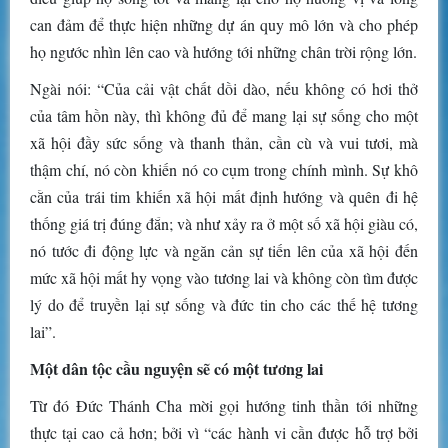
can đảm để thực hiện những dự án quy mô lớn và cho phép
họ ngước nhìn lên cao và hướng tới những chân trời rộng lớn.
Ngài nói: “Của cải vật chất dồi dào, nếu không có hơi thở
của tâm hồn này, thì không đủ để mang lại sự sống cho một
xã hội đầy sức sống và thanh thản, cần cù và vui tươi, mà
thậm chí, nó còn khiến nó co cụm trong chính mình. Sự khô
cằn của trái tim khiến xã hội mất định hướng và quên đi hệ
thống giá trị đúng đắn; và như xảy ra ở một số xã hội giàu có,
nó tước đi động lực và ngăn cản sự tiến lên của xã hội đến
mức xã hội mất hy vọng vào tương lai và không còn tìm được
lý do để truyền lại sự sống và đức tin cho các thế hệ tương
lai”.
Một dân tộc cầu nguyện sẽ có một tương lai
Từ đó Đức Thánh Cha mời gọi hướng tinh thần tới những
thực tại cao cả hơn; bởi vì “các hành vi cần được hỗ trợ bởi