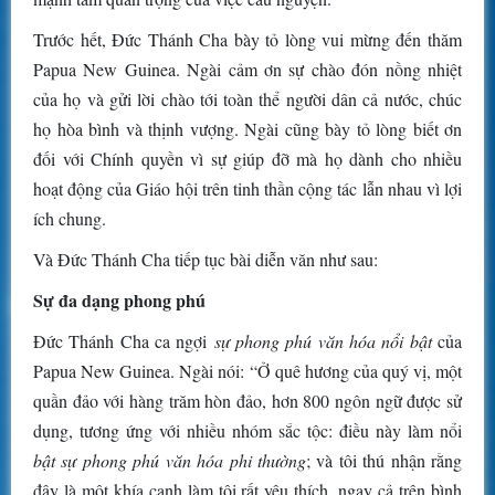
Trước hết, Đức Thánh Cha bày tỏ lòng vui mừng đến thăm
Papua New Guinea. Ngài cảm ơn sự chào đón nồng nhiệt
của họ và gửi lời chào tới toàn thể người dân cả nước, chúc
họ hòa bình và thịnh vượng. Ngài cũng bày tỏ lòng biết ơn
đối với Chính quyền vì sự giúp đỡ mà họ dành cho nhiều
hoạt động của Giáo hội trên tinh thần cộng tác lẫn nhau vì lợi
ích chung.
Và Đức Thánh Cha tiếp tục bài diễn văn như sau:
Sự đa dạng phong phú
Đức Thánh Cha ca ngợi
sự phong phú văn hóa nổi bật
của
Papua New Guinea. Ngài nói: “Ở quê hương của quý vị, một
quần đảo với hàng trăm hòn đảo, hơn 800 ngôn ngữ được sử
dụng, tương ứng với nhiều nhóm sắc tộc: điều này làm nổi
bật sự phong phú văn hóa phi thường
; và tôi thú nhận rằng
đây là một khía cạnh làm tôi rất yêu thích, ngay cả trên bình