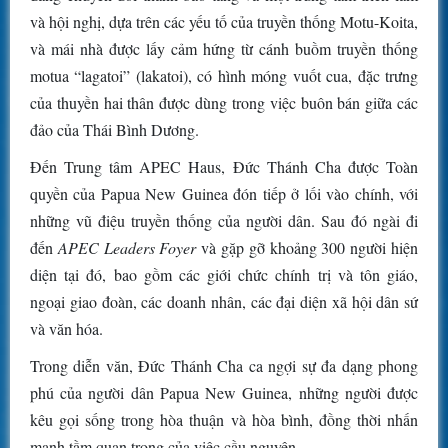
và hội nghị, dựa trên các yếu tố của truyền thống Motu-Koita,
và mái nhà được lấy cảm hứng từ cánh buồm truyền thống
motua “lagatoi” (lakatoi), có hình móng vuốt cua, đặc trưng
của thuyền hai thân được dùng trong việc buôn bán giữa các
đảo của Thái Bình Dương.
Đến Trung tâm APEC Haus, Đức Thánh Cha được Toàn
quyền của Papua New Guinea đón tiếp ở lối vào chính, với
những vũ điệu truyền thống của người dân. Sau đó ngài đi
đến
APEC Leaders Foyer
và gặp
gỡ khoảng 300 người hiện
diện tại đó, bao gồm các giới chức chính trị và tôn giáo,
ngoại giao đoàn, các doanh nhân, các đại diện xã hội dân sứ
và văn hóa.
Trong diễn văn, Đức Thánh Cha ca ngợi sự đa dạng phong
phú của người dân Papua New Guinea, những người được
kêu gọi sống trong hòa thuận và hòa bình, đồng thời nhấn
mạnh tầm quan trọng của việc cầu nguyện.