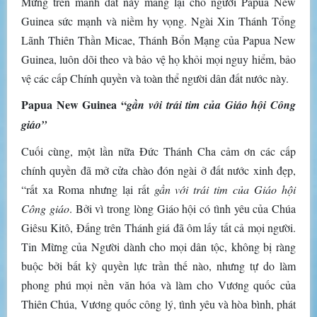
Mừng trên mảnh đất này mang lại cho người Papua New
Guinea sức mạnh và niềm hy vọng. Ngài Xin Thánh Tổng
Lãnh Thiên Thần Micae, Thánh Bổn Mạng của Papua New
Guinea, luôn dõi theo và bảo vệ họ khỏi mọi nguy hiểm, bảo
vệ các cấp Chính quyền và toàn thể người dân đất nước này.
Papua New Guinea “
gần với trái tim của Giáo hội Công
giáo”
Cuối cùng, một lần nữa Đức Thánh Cha cảm ơn các cấp
chính quyền đã mở cửa chào đón ngài ở đất nước xinh đẹp,
“rất xa Roma nhưng lại rất
gần với trái tim của Giáo hội
Công giáo
. Bởi vì trong lòng Giáo hội có tình yêu của Chúa
Giêsu Kitô, Đấng trên Thánh giá đã ôm lấy tất cả mọi người.
Tin Mừng của Người dành cho mọi dân tộc, không bị ràng
buộc bởi bất kỳ quyền lực trần thế nào, nhưng tự do làm
phong phú mọi nền văn hóa và làm cho Vương quốc của
Thiên Chúa, Vương quốc công lý, tình yêu và hòa bình, phát