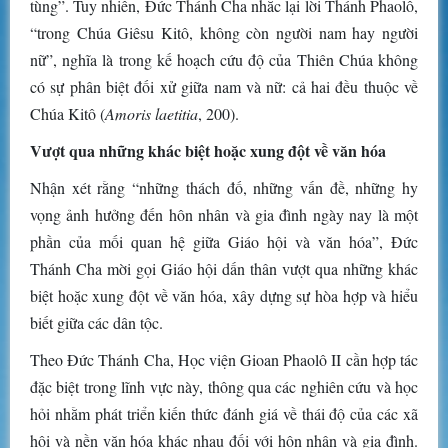
tùng”. Tuy nhiên, Đức Thánh Cha nhắc lại lời Thánh Phaolô,
“trong Chúa Giêsu Kitô, không còn người nam hay người
nữ”, nghĩa là trong kế hoạch cứu độ của Thiên Chúa không
có sự phân biệt đối xử giữa nam và nữ: cả hai đều thuộc về
Chúa Kitô (
Amoris laetitia
, 200).
Vượt qua những khác biệt hoặc xung đột về văn hóa
Nhận xét rằng “những thách đố, những vấn đề, những hy
vọng ảnh hưởng đến hôn nhân và gia đình ngày nay là một
phần của mối quan hệ giữa Giáo hội và văn hóa”, Đức
Thánh Cha mời gọi Giáo hội dấn thân vượt qua những khác
biệt hoặc xung đột về văn hóa, xây dựng sự hòa hợp và hiểu
biết giữa các dân tộc.
Theo Đức Thánh Cha, Học viện Gioan Phaolô II cần hợp tác
đặc biệt trong lĩnh vực này, thông qua các nghiên cứu và học
hỏi nhằm phát triển kiến ​​thức đánh giá về thái độ của các xã
hội và nền văn hóa khác nhau đối với hôn nhân và gia đình.