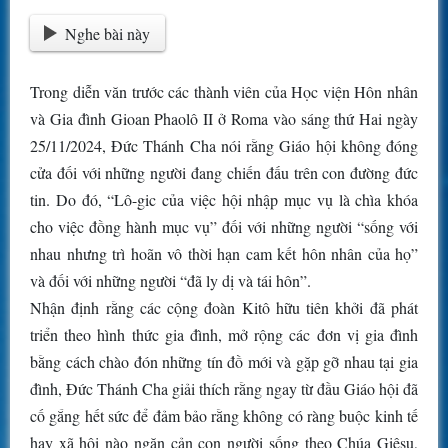
Nghe bài này
Trong diễn văn trước các thành viên của Học viện Hôn nhân
và Gia đình Gioan Phaolô II ở Roma vào sáng thứ Hai ngày
25/11/2024, Đức Thánh Cha nói rằng Giáo hội không đóng
cửa đối với những người đang chiến đấu trên con đường đức
tin. Do đó, “Lô-gic của việc hội nhập mục vụ là chìa khóa
cho việc đồng hành mục vụ” đối với những người “sống với
nhau nhưng trì hoãn vô thời hạn cam kết hôn nhân của họ”
và đối với những người “đã ly dị và tái hôn”.
Nhận định rằng các cộng đoàn Kitô hữu tiên khởi đã phát
triển theo hình thức gia đình, mở rộng các đơn vị gia đình
bằng cách chào đón những tín đồ mới và gặp gỡ nhau tại gia
đình, Đức Thánh Cha giải thích rằng ngay từ đầu Giáo hội đã
cố gắng hết sức để đảm bảo rằng không có ràng buộc kinh tế
hay xã hội nào ngăn cản con người sống theo Chúa Giêsu,