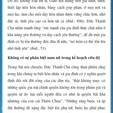
Do đó, không loại trừ ai, Giáo hội thăng tiến gia đình, được
thiết lập trên hôn nhân, bằng cách góp phần, ở mọi nơi và
mọi lúc, làm cho mối dây hôn nhân được vững chắc hơn, nhờ
đức ái, tình yêu cao cả hơn tất cả (ibid., 89tt). Đức Thánh
Cha nhấn mạnh rằng “sức mạnh của gia đình thực chất nằm ở
khả năng yêu thương và dạy cách yêu thương”; để dù một gia
đình có bị tổn thương đến đâu đi nữa, “nó luôn có thể lớn lên
nhờ tình yêu” (ibid., 53).
Không có sự phân biệt nam nữ trong kế hoạch cứu độ
Trong bài nói chuyện, Đức Thánh Cha cũng than phiền rằng
trong khi chúng ta biết hôn nhân và gia đình có ý nghĩa quyết
định đối với đời sống của các dân tộc, “thật không may, có
những quốc gia mà chính quyền không tôn trọng phẩm giá và
quyền tự do mà mỗi người đều có như là quyền bất khả
nhượng của con cái Thiên Chúa”. “Những ràng buộc và áp
đặt thường đè nặng đặc biệt lên phụ nữ, buộc họ phải phục