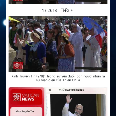
Tiếp
»
1
/
2618
Kinh Truyền Tin (9/8): Trong sự yếu đuối, con người nhận ra
sự hiện diện của Thiên Chúa