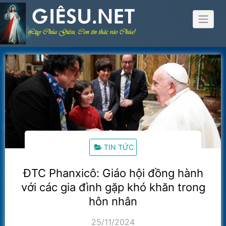
Skip
to
content
TIN TỨC
ĐTC Phanxicô: Giáo hội đồng hành
với các gia đình gặp khó khăn trong
hôn nhân
25/11/2024