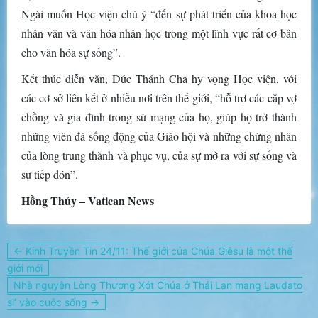
Ngài muốn Học viện chú ý “đến sự phát triển của khoa học
nhân văn và văn hóa nhân học trong một lĩnh vực rất cơ bản
cho văn hóa sự sống”.
Kết thúc diễn văn, Đức Thánh Cha hy vọng Học viện, với
các cơ sở liên kết ở nhiều nơi trên thế giới, “hỗ trợ các cặp vợ
chồng và gia đình trong sứ mạng của họ, giúp họ trở thành
những viên đá sống động của Giáo hội và những chứng nhân
của lòng trung thành và phục vụ, của sự mở ra với sự sống và
sự tiếp đón”.
Hồng Thủy – Vatican News
Điều
← Kinh Truyền Tin 24/11: Thế giới của Chúa Giêsu là một thế
hướng
giới mới
bài
Nhà nguyện Lòng Thương Xót Chúa ở Thái Lan mang Laudato
viết
si’ vào cuộc sống →