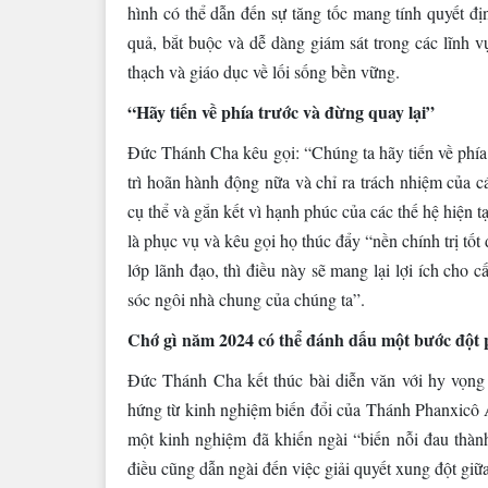
hình có thể dẫn đến sự tăng tốc mang tính quyết địn
quả, bắt buộc và dễ dàng giám sát trong các lĩnh vự
thạch và giáo dục về lối sống bền vững.
“Hãy tiến về phía trước và đừng quay lại”
Đức Thánh Cha kêu gọi: “Chúng ta hãy tiến về phía 
trì hoãn hành động nữa và chỉ ra trách nhiệm của c
cụ thể và gắn kết vì hạnh phúc của các thế hệ hiện 
là phục vụ và kêu gọi họ thúc đẩy “nền chính trị tốt
lớp lãnh đạo, thì điều này sẽ mang lại lợi ích cho c
sóc ngôi nhà chung của chúng ta”.
Chớ gì năm 2024 có thể đánh dấu một bước đột 
Đức Thánh Cha kết thúc bài diễn văn với hy vọng
hứng từ kinh nghiệm biến đổi của Thánh Phanxicô As
một kinh nghiệm đã khiến ngài “biến nỗi đau thành
điều cũng dẫn ngài đến việc giải quyết xung đột gi