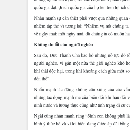
quốc gia đặt lợi ích quốc gia của họ lên trên lợi ích 
Nhấn mạnh sự cần thiết phải vượt qua những quan 
nhiệm tập thể vì tương lai: “Nhiệm vụ mà chúng t
về ngày mai: một ngày mai, dù chúng ta có muốn hay
Không do lỗi của người nghèo
Sau đó, Đức Thánh Cha bác bỏ những nỗ lực đổ lỗi
người nghèo, vì gần một nửa thế giới nghèo khó h
khí thải độc hại, trong khi khoảng cách giữa một số
đến thế”.
Nhấn mạnh tác động không cân xứng của các vấn
những tác động mạnh mẽ của biến đổi khí hậu đối với
ninh nước và lương thực cũng như tình trạng di cư c
Ngài cũng nhấn mạnh rằng “Sinh con không phải là 
hình ý thức hệ và vị lợi hiện đang được áp đặt bằng