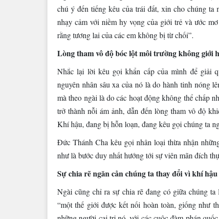
chú ý đến tiếng kêu của trái đất, xin cho chúng ta
nhạy cảm với niềm hy vọng của giới trẻ và ước mơ
rằng tương lai của các em không bị từ chối”.
Lòng tham vô độ bóc lột môi trường không giới 
Nhắc lại lời kêu gọi khẩn cấp của mình để giải
nguyên nhân sâu xa của nó là do hành tinh nóng lê
mà theo ngài là do các hoạt động không thể chấp nh
trở thành nỗi ám ảnh, dẫn đến lòng tham vô độ khiế
Khí hậu, đang bị hỗn loạn, đang kêu gọi chúng ta n
Đức Thánh Cha kêu gọi nhân loại thừa nhận những
như là bước duy nhất hướng tới sự viên mãn đích thự
Sự chia rẽ ngăn cản chúng ta thay đổi vì khí hậu
Ngài cũng chỉ ra sự chia rẽ đang có giữa chúng ta 
“một thế giới được kết nối hoàn toàn, giống như th
những người cai trị nó, với các cuộc đàm phán quốc