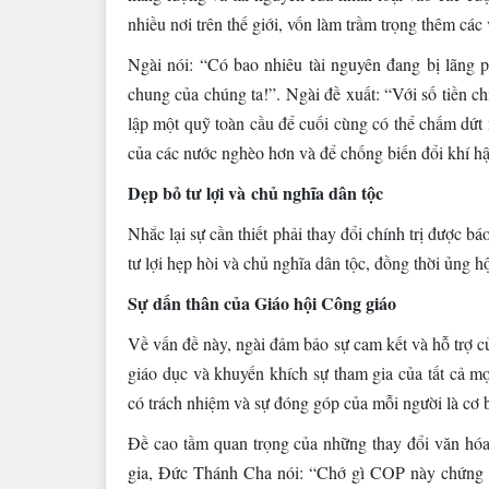
nhiều nơi trên thế giới, vốn làm trầm trọng thêm các
Ngài nói: “Có bao nhiêu tài nguyên đang bị lãng p
chung của chúng ta!”. Ngài đề xuất: “Với số tiền ch
lập một quỹ toàn cầu để cuối cùng có thể chấm dứt n
của các nước nghèo hơn và để chống biến đổi khí h
Dẹp bỏ tư lợi và chủ nghĩa dân tộc
Nhắc lại sự cần thiết phải thay đổi chính trị được 
tư lợi hẹp hòi và chủ nghĩa dân tộc, đồng thời ủng h
Sự dấn thân của Giáo hội Công giáo
Về vấn đề này, ngài đảm bảo sự cam kết và hỗ trợ củ
giáo dục và khuyến khích sự tham gia của tất cả mọ
có trách nhiệm và sự đóng góp của mỗi người là cơ 
Đề cao tầm quan trọng của những thay đổi văn hóa 
gia, Đức Thánh Cha nói: “Chớ gì COP này chứng tỏ 