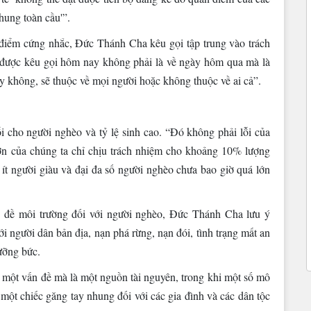
chung toàn cầu'”.
điểm cứng nhắc, Đức Thánh Cha kêu gọi tập trung vào trách
a được kêu gọi hôm nay không phải là về ngày hôm qua mà là
 không, sẽ thuộc về mọi người hoặc không thuộc về ai cả”.
 cho người nghèo và tỷ lệ sinh cao. “Đó không phải lỗi của
ơn của chúng ta chỉ chịu trách nhiệm cho khoảng 10% lượng
 ít người giàu và đại đa số người nghèo chưa bao giờ quá lớn
 đề môi trường đối với người nghèo, Đức Thánh Cha lưu ý
 người dân bản địa, nạn phá rừng, nạn đói, tình trạng mất an
ưỡng bức.
một vấn đề mà là một nguồn tài nguyên, trong khi một số mô
 một chiếc găng tay nhung đối với các gia đình và các dân tộc