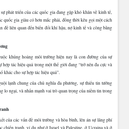
ự phát triển của các quốc gia đang gặp khó khăn về kinh tế,
ác quốc gia giàu có hơn mắc phải, đồng thời kêu gọi một cách
ấn đề liên quan đến biến đổi khí hậu, nợ kinh tế và công bằng
ương
cuộc khủng hoảng môi trường hiện nay là con đường của sự
 hợp tác hiệu quả trong một thế giới đang “trở nên đa cực và
ổ khác cho sự hợp tác hiệu quả”.
guội lạnh chung của chủ nghĩa đa phương, sự thiếu tin tưởng
g lo ngại, và nhấn mạnh vai trò quan trọng của niềm tin trong
tranh
ết của các vấn đề môi trường và hòa bình, lên án sự lãng phí
 chiến tranh, ví dụ như ở Israel và Palestine, ở Ucraina và ở