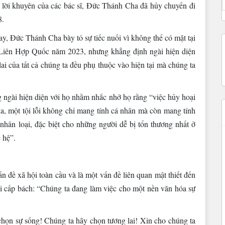
 lời khuyên của các bác sĩ, Đức Thánh Cha đã hủy chuyến đi
8.
y, Đức Thánh Cha bày tỏ sự tiếc nuối vì không thể có mặt tại
 Liên Hợp Quốc năm 2023, nhưng khẳng định ngài hiện diện
lai của tất cả chúng ta đều phụ thuộc vào hiện tại mà chúng ta
 ngài hiện diện với họ nhằm nhắc nhở họ rằng “việc hủy hoại
, một tội lỗi không chỉ mang tính cá nhân mà còn mang tính
nhân loại, đặc biệt cho những người dễ bị tổn thương nhất ở
 hệ”.
n đề xã hội toàn cầu và là một vấn đề liên quan mật thiết đến
i cấp bách: “Chúng ta đang làm việc cho một nền văn hóa sự
chọn sự sống! Chúng ta hãy chọn tương lai! Xin cho chúng ta