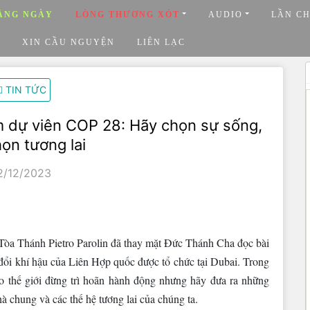
ẰNG NGÀY
LÒNG THƯƠNG XÓT
AUDIO
LẦN C
XIN CẦU NGUYỆN
LIÊN LẠC
TIN TỨC
m dự viên COP 28: Hãy chọn sự sống,
ọn tương lai
2/12/2023
òa Thánh Pietro Parolin đã thay mặt Đức Thánh Cha đọc bài
 đổi khí hậu của Liên Hợp quốc được tổ chức tại Dubai. Trong
o thế giới đừng trì hoãn hành động nhưng hãy đưa ra những
à chung và các thế hệ tương lai của chúng ta.