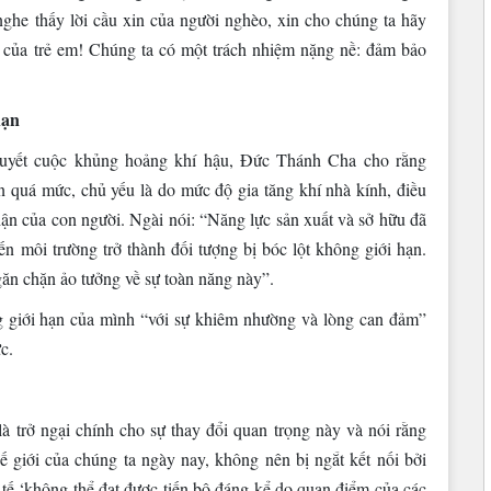
 nghe thấy lời cầu xin của người nghèo, xin cho chúng ta hãy
 của trẻ em! Chúng ta có một trách nhiệm nặng nề: đảm bảo
hạn
 quyết cuộc khủng hoảng khí hậu, Đức Thánh Cha cho rằng
n quá mức, chủ yếu là do mức độ gia tăng khí nhà kính, điều
ận của con người. Ngài nói: “Năng lực sản xuất và sở hữu đã
n môi trường trở thành đối tượng bị bóc lột không giới hạn.
găn chặn ảo tưởng về sự toàn năng này”.
 giới hạn của mình “với sự khiêm nhường và lòng can đảm”
c.
là trở ngại chính cho sự thay đổi quan trọng này và nói rằng
ế giới của chúng ta ngày nay, không nên bị ngắt kết nối bởi
 tế ‘không thể đạt được tiến bộ đáng kể do quan điểm của các