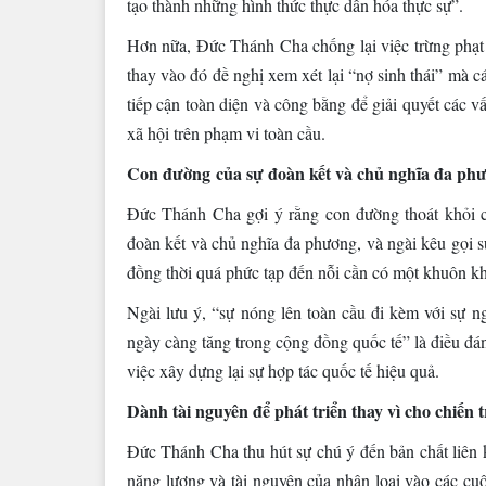
tạo thành những hình thức thực dân hóa thực sự”.
Hơn nữa, Đức Thánh Cha chống lại việc trừng phạt s
thay vào đó đề nghị xem xét lại “nợ sinh thái” mà c
tiếp cận toàn diện và công bằng để giải quyết các v
xã hội trên phạm vi toàn cầu.
Con đường của sự đoàn kết và chủ nghĩa đa ph
Đức Thánh Cha gợi ý rằng con đường thoát khỏi 
đoàn kết và chủ nghĩa đa phương, và ngài kêu gọi sự
đồng thời quá phức tạp đến nỗi cần có một khuôn kh
Ngài lưu ý, “sự nóng lên toàn cầu đi kèm với sự n
ngày càng tăng trong cộng đồng quốc tế” là điều đán
việc xây dựng lại sự hợp tác quốc tế hiệu quả.
Dành tài nguyên để phát triển thay vì cho chiến 
Đức Thánh Cha thu hút sự chú ý đến bản chất liên k
năng lượng và tài nguyên của nhân loại vào các cuộc