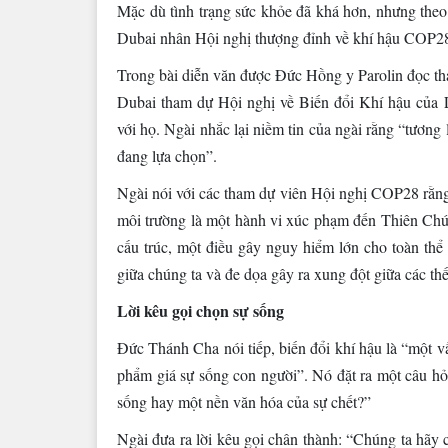
Mặc dù tình trạng sức khỏe đã khá hơn, nhưng theo
Dubai nhân Hội nghị thượng đỉnh về khí hậu COP2
Trong bài diễn văn được Đức Hồng y Parolin đọc tha
Dubai tham dự Hội nghị về Biến đổi Khí hậu của
với họ. Ngài nhắc lại niềm tin của ngài rằng “tương 
đang lựa chọn”.
Ngài nói với các tham dự viên Hội nghị COP28 rằng
môi trường là một hành vi xúc phạm đến Thiên Chúa
cấu trúc, một điều gây nguy hiểm lớn cho toàn thể 
giữa chúng ta và đe dọa gây ra xung đột giữa các thế
Lời kêu gọi chọn sự sống
Đức Thánh Cha nói tiếp, biến đổi khí hậu là “một vấ
phẩm giá sự sống con người”. Nó đặt ra một câu hỏ
sống hay một nền văn hóa của sự chết?”
Ngài đưa ra lời kêu gọi chân thành: “Chúng ta hãy 