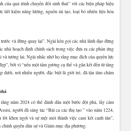
h của quá trình chuyển đổi sinh thái” với các biện pháp hiệu
c tiết kiệm năng lượng, nguồn tái tạo, loại bỏ nhiên liệu hóa
trước và đừng quay lại”. Ngài kêu gọi các nhà lãnh đạo đừng
ác nhà hoạch định chính sách trong việc đưa ra các phản ứng
tại và tương lai. Ngài nhắc nhở họ rằng mục đích của quyền lực
 đẹp”, bởi vì “nếu một tấm gương cụ thể và gắn kết đến từ tầng
ấp dưới, nơi nhiều người, đặc biệt là giới trẻ, đã tận tâm chăm
phá
 rằng năm 2024 có thể đánh dấu một bước đột phá, lấy cảm
sisi, người đã sáng tác “Bài ca các thụ tạo ” vào năm 1224,
 lời khen ngợi và sự mệt mỏi thành việc cam kết canh tân”,
ữa chính quyền dân sự và Giám mục địa phương.