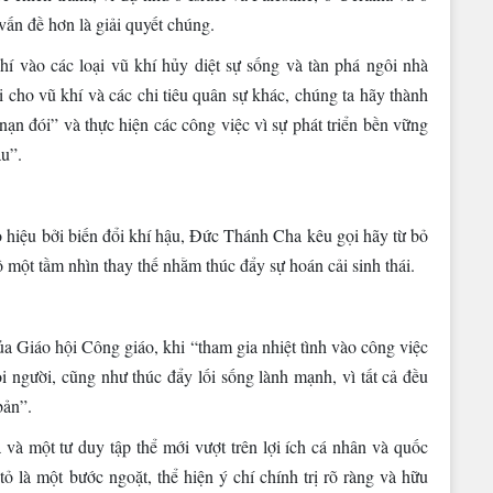
 vấn đề hơn là giải quyết chúng.
hí vào các loại vũ khí hủy diệt sự sống và tàn phá ngôi nhà
i cho vũ khí và các chi tiêu quân sự khác, chúng ta hãy thành
ạn đói” và thực hiện các công việc vì sự phát triển bền vững
ậu”.
báo hiệu bởi biến đổi khí hậu, Đức Thánh Cha kêu gọi hãy từ bỏ
ộ một tầm nhìn thay thế nhằm thúc đẩy sự hoán cải sinh thái.
a Giáo hội Công giáo, khi “tham gia nhiệt tình vào công việc
i người, cũng như thúc đẩy lối sống lành mạnh, vì tất cả đều
bản”.
và một tư duy tập thể mới vượt trên lợi ích cá nhân và quốc
là một bước ngoặt, thể hiện ý chí chính trị rõ ràng và hữu