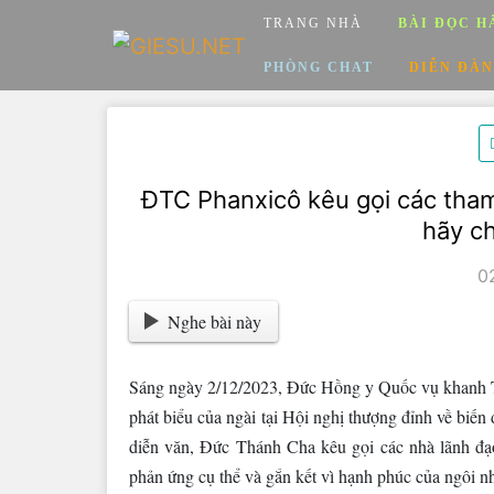
Skip
TRANG NHÀ
BÀI ĐỌC H
to
content
PHÒNG CHAT
DIỄN ĐÀN
ĐTC Phanxicô kêu gọi các tha
hãy ch
0
Nghe bài này
Sáng ngày 2/12/2023, Đức Hồng y Quốc vụ khanh T
phát biểu của ngài tại Hội nghị thượng đỉnh về biến
diễn văn, Đức Thánh Cha kêu gọi các nhà lãnh đạ
phản ứng cụ thể và gắn kết vì hạnh phúc của ngôi nh