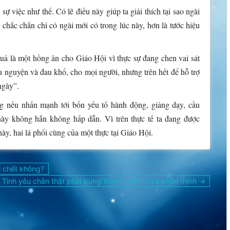
 việc như thế. Có lẽ điều này giúp ta giải thích tại sao ngài
chắc chắn chỉ có ngài mới có trong lúc này, hơn là tước hiệu
quả là một hồng ân cho Giáo Hội vì thực sự đang chen vai sát
ầu nguyện và đau khổ, cho mọi người, nhưng trên hết để hỗ trợ
ngày”.
ưng nếu nhấn mạnh tới bốn yếu tố hành động, giảng dạy, cầu
này không hẳn không hấp dẫn. Vì trên thực tế ta đang được
ày, hai lá phổi cùng của một thực tại Giáo Hội.
i chết không?
Tình yêu chân thật phải trung thành, kiên trì và phồn thịnh →