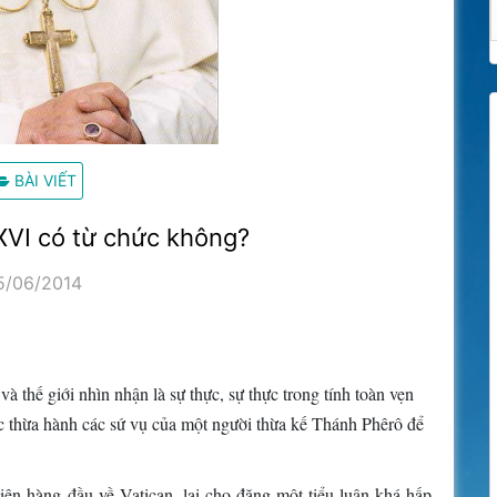
BÀI VIẾT
XVI có từ chức không?
5/06/2014
thế giới nhìn nhận là sự thực, sự thực trong tính toàn vẹn
iệc thừa hành các sứ vụ của một người thừa kế Thánh Phêrô để
iên hàng đầu về Vatican, lại cho đăng một tiểu luận khá hấp