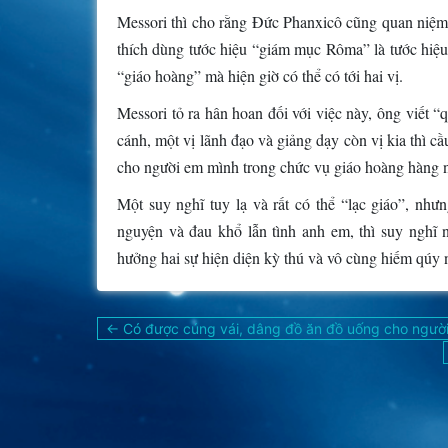
Messori thì cho rằng Đức Phanxicô cũng quan niệm sự
thích dùng tước hiệu “giám mục Rôma” là tước hiệu 
“giáo hoàng” mà hiện giờ có thể có tới hai vị.
Messori tỏ ra hân hoan đối với việc này, ông viết “
cánh, một vị lãnh đạo và giảng dạy còn vị kia thì c
cho người em mình trong chức vụ giáo hoàng hàng 
Một suy nghĩ tuy lạ và rất có thể “lạc giáo”, nh
nguyện và đau khổ lẫn tình anh em, thì suy nghĩ 
hưởng hai sự hiện diện kỳ thú và vô cùng hiếm qúy n
Điều
← Có được cúng vái, dâng đồ ăn đồ uống cho ngườ
hướng
bài
viết