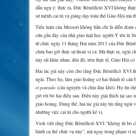
dẫn ngụ ý: thực ra, Đức Bênêđíctô XVI không thực 
sứ mệnh cai trị và giảng dạy toàn thể Giáo Hội mà th
Tiểu luận của Messori không hẳn chỉ là diễn đoán 
cứu gần đây của nhà giáo luật học người Ý tên là St
từ chức ngày 11 tháng Hai năm 2013 của Đức Bênêđ
chưa bao giờ thực sự thoái vị cả. Mà thực ra, ngài c
này rất khác nhau, đến độ, trên thực tế, Giáo Hội có
Hai tác giả này còn cho rằng Đức Bênêđícô XVI th
ngài. Theo họ, làm giáo hoàng có hai thành tố căn 
et patendo
(cầu nguyện và chịu đau khổ). Họ tin rằ
giờ rời bỏ hai điều sau. Điều này giải thích tại sa
giáo hoàng. Đúng thế, hai tác giả này tin rằng ngài
nhường việc cai trị cho người kế vị.
Violi viết rằng Đức Bênêđíctô XVI “không từ bỏ chứ
hành cụ thể chức vụ này”, mà ngay trong phạm vi nà