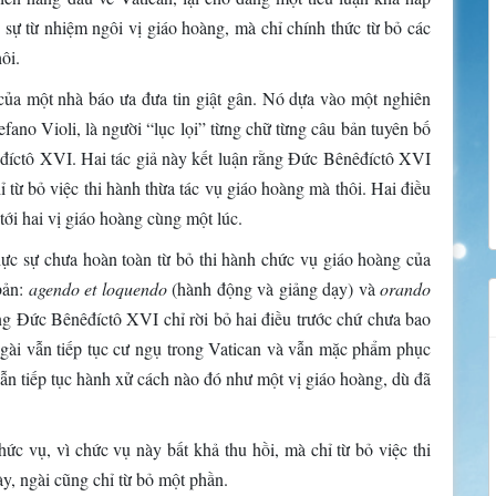
sự từ nhiệm ngôi vị giáo hoàng, mà chỉ chính thức từ bỏ các
ôi.
của một nhà báo ưa đưa tin giật gân. Nó dựa vào một nghiên
efano Violi, là người “lục lọi” từng chữ từng câu bản tuyên bố
íctô XVI. Hai tác giả này kết luận rằng Đức Bênêđíctô XVI
hỉ từ bỏ việc thi hành thừa tác vụ giáo hoàng mà thôi. Hai điều
 tới hai vị giáo hoàng cùng một lúc.
ực sự chưa hoàn toàn từ bỏ thi hành chức vụ giáo hoàng của
bản:
agendo et loquendo
(hành động và giảng dạy) và
orando
ng Đức Bênêđíctô XVI chỉ rời bỏ hai điều trước chứ chưa bao
o ngài vẫn tiếp tục cư ngụ trong Vatican và vẫn mặc phẩm phục
 vẫn tiếp tục hành xử cách nào đó như một vị giáo hoàng, dù đã
c vụ, vì chức vụ này bất khả thu hồi, mà chỉ từ bỏ việc thi
y, ngài cũng chỉ từ bỏ một phần.