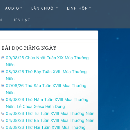
AUDIO
LẦN CHUỖI
LINH HỒN
N
LIÊN LẠC
BÀI ĐỌC HẰNG NGÀY
09/08/26 Chúa Nhật Tuần XIX Mùa Thường
Niên
08/08/26 Thứ Bảy Tuần XVIII Mùa Thường
Niên
07/08/26 Thứ Sáu Tuần XVIII Mùa Thường
Niên
06/08/26 Thứ Năm Tuần XVIII Mùa Thường
Niên, Lễ Chúa Giêsu Hiển Dung
05/08/26 Thứ Tư Tuần XVIII Mùa Thường Niên
04/08/26 Thứ Ba Tuần XVIII Mùa Thường Niên
03/08/26 Thứ Hai Tuần XVIII Mùa Thường