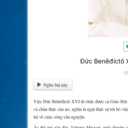
Đức Benêđíctô 
0
Nghe bài này
Việc Đức Bênêđíctô XVI từ chức được cả Giáo Hội và 
và chân thực của nó, nghĩa là ngài thực sự rời bỏ v
lui về cuộc sống cầu nguyện.
Ấy thế mà gần đây, Vittorio Messori, một chuyên v