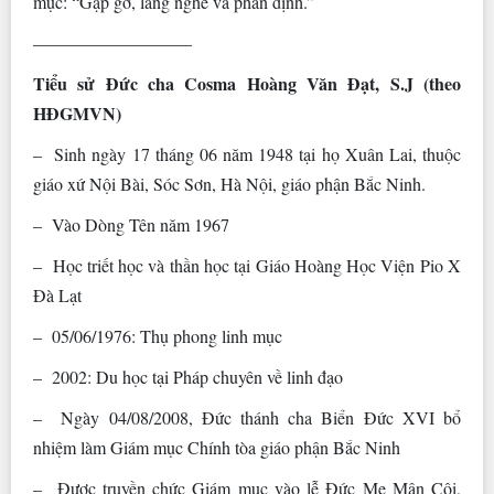
mục: “Gặp gỡ, lắng nghe và phân định.”
––––––––––––––––––
Tiểu sử Đức cha Cosma Hoàng Văn Ðạt, S.J (theo
HĐGMVN)
– Sinh ngày 17 tháng 06 năm 1948 tại họ Xuân Lai, thuộc
giáo xứ Nội Bài, Sóc Sơn, Hà Nội, giáo phận Bắc Ninh.
– Vào Dòng Tên năm 1967
– Học triết học và thần học tại Giáo Hoàng Học Viện Pio X
Ðà Lạt
– 05/06/1976: Thụ phong linh mục
– 2002: Du học tại Pháp chuyên về linh đạo
– Ngày 04/08/2008, Đức thánh cha Biển Đức XVI bổ
nhiệm làm Giám mục Chính tòa giáo phận Bắc Ninh
– Được truyền chức Giám mục vào lễ Đức Mẹ Mân Côi,