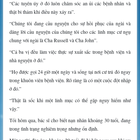
“Các tuyên úy ở đó luôn chăm sóc an ủi các bệnh nhân và
thật bi thảm khi điều này xảy ra”.
“Chúng tôi đang cầu nguyện cho sự hồi phục của ngài và
dâng lời cầu nguyện của chúng tôi cho các linh mục cư ngụ
chung với ngài là Cha Russell và Cha John”.
“Cả ba vị đều làm việc thực sự xuất sắc trong bệnh viện và
nhà nguyện ở đó.”
“Họ được gọi 24 giờ một ngày và sống tại nơi cư trú đó ngay
trong khuôn viên bệnh viện. Rõ ràng là có một cuộc đột nhập
ở đó.”
“Thật là sốc khi một linh mục có thể gặp nguy hiểm như
vậy.”
Tối hôm qua, bác sĩ cho biết nạn nhân khoảng 30 tuổi, đang
trong tình trạng nghiêm trọng nhưng ổn định.