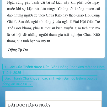
Ngài cũng gây tranh cãi tại sự kiện này khi phát biểu ngay
trước khi sự kiện bắt đầu rằng: “Chúng tôi không muốn cải
đạo những người trẻ theo Chúa Kitô hay theo Giáo Hội Công
Giáo”. Sau đó, ngài nói rằng ý của ngài là Đại Hội Giới Trẻ
Thế Giới không phải là một sự kiện truyền giáo tích cực mà
là cơ hội để những người tham gia trải nghiệm Chúa Kitô
thông qua tình bạn và suy tư.
Đặng Tự Do
Điều
← Các Cửa Thánh được Đức Giáo Hoàng Phanxicô mở cho Năm
hướng
Thánh 2025
bài
Đức Thánh Cha khuyên các sinh viên Đại học Bêlem bảo vệ
viết
hồng ân đức tin →
BÀI ĐỌC HẰNG NGÀY