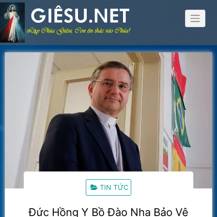
Skip
to
content
TIN TỨC
Đức Hồng Y Bồ Đào Nha Bảo Vệ