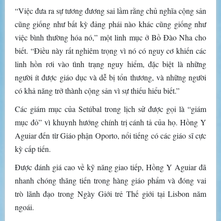
“Việc đưa ra sự tương đương sai lầm rằng chủ nghĩa cộng sản
cũng giống như bất kỳ đảng phái nào khác cũng giống như
việc bình thường hóa nó,” một linh mục ở Bồ Đào Nha cho
biết. “Điều này rất nghiêm trọng vì nó có nguy cơ khiến các
linh hồn rơi vào tình trạng nguy hiểm, đặc biệt là những
người ít được giáo dục và dễ bị tổn thương, và những người
có khả năng trở thành cộng sản vì sự thiếu hiểu biết.”
Các giám mục của Setúbal trong lịch sử được gọi là “giám
mục đỏ” vì khuynh hướng chính trị cánh tả của họ. Hồng Y
Aguiar đến từ Giáo phận Oporto, nổi tiếng có các giáo sĩ cực
kỳ cấp tiến.
Được đánh giá cao về kỹ năng giao tiếp, Hồng Y Aguiar đã
nhanh chóng thăng tiến trong hàng giáo phẩm và đóng vai
trò lãnh đạo trong Ngày Giới trẻ Thế giới tại Lisbon năm
ngoái.