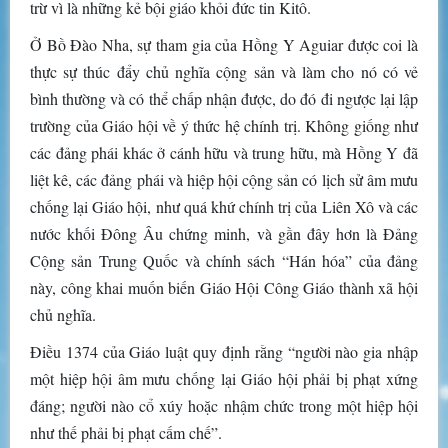
trừ vì là những kẻ bội giáo khỏi đức tin Kitô.
Ở Bồ Đào Nha, sự tham gia của Hồng Y Aguiar được coi là
thực sự thúc đẩy chủ nghĩa cộng sản và làm cho nó có vẻ
bình thường và có thể chấp nhận được, do đó đi ngược lại lập
trường của Giáo hội về ý thức hệ chính trị. Không giống như
các đảng phái khác ở cánh hữu và trung hữu, mà Hồng Y đã
liệt kê, các đảng phái và hiệp hội cộng sản có lịch sử âm mưu
chống lại Giáo hội, như quá khứ chính trị của Liên Xô và các
nước khối Đông Âu chứng minh, và gần đây hơn là Đảng
Cộng sản Trung Quốc và chính sách “Hán hóa” của đảng
này, công khai muốn biến Giáo Hội Công Giáo thành xã hội
chủ nghĩa.
Điều 1374 của Giáo luật quy định rằng “người nào gia nhập
một hiệp hội âm mưu chống lại Giáo hội phải bị phạt xứng
đáng; người nào cổ xúy hoặc nhậm chức trong một hiệp hội
như thế phải bị phạt cấm chế”.