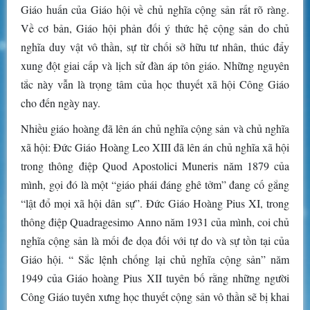
Giáo huấn của Giáo hội về chủ nghĩa cộng sản rất rõ ràng.
Về cơ bản, Giáo hội phản đối ý thức hệ cộng sản do chủ
nghĩa duy vật vô thần, sự từ chối sở hữu tư nhân, thúc đẩy
xung đột giai cấp và lịch sử đàn áp tôn giáo. Những nguyên
tắc này vẫn là trọng tâm của học thuyết xã hội Công Giáo
cho đến ngày nay.
Nhiều giáo hoàng đã lên án chủ nghĩa cộng sản và chủ nghĩa
xã hội: Đức Giáo Hoàng Leo XIII đã lên án chủ nghĩa xã hội
trong thông điệp Quod Apostolici Muneris năm 1879 của
mình, gọi đó là một “giáo phái đáng ghê tởm” đang cố gắng
“lật đổ mọi xã hội dân sự”. Đức Giáo Hoàng Pius XI, trong
thông điệp Quadragesimo Anno năm 1931 của mình, coi chủ
nghĩa cộng sản là mối đe dọa đối với tự do và sự tồn tại của
Giáo hội. “ Sắc lệnh chống lại chủ nghĩa cộng sản” năm
1949 của Giáo hoàng Pius XII tuyên bố rằng những người
Công Giáo tuyên xưng học thuyết cộng sản vô thần sẽ bị khai