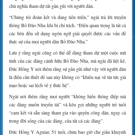
chủ nghĩa tham dự rất gần gũi với người dân.
“Chúng tôi đoàn kết và đang tiến triển,” ngài trả lời truyền
thông Bồ Đào Nha khi bị chỉ trích. “Điều quan trọng là tất cả
các bên đều sử dụng ngôn ngữ giải quyết được các vấn đề
thực sự của mọi người dân Bồ Đào Nha.”
Lưu ý rằng ngài cũng có thể dễ dàng tham dự một cuộc mít
tinh của các đảng cánh hữu Bồ Đào Nha, mà ngài đã liệt kê,
Đức Hồng Y nói thêm rằng sự gần gũi như vậy với người dân
là điều cần thiết để sau này không có “khiếu nại về tin tức giả
mạo hoặc sai lệch về ý thức hệ”.
Ngài nói thêm rằng mọi người “không hiểu thông điệp mà
các đảng muốn truyền tải” và kêu gọi những người trẻ tuổi
“cam kết và sẵn sàng tham gia vào quyền công dân, ngay cả
trong đời sống của các đảng, của tất cả các đảng”.
Đức Hồng Y Aguiar, 51 tuổi, chưa bao giờ che giấu khuynh