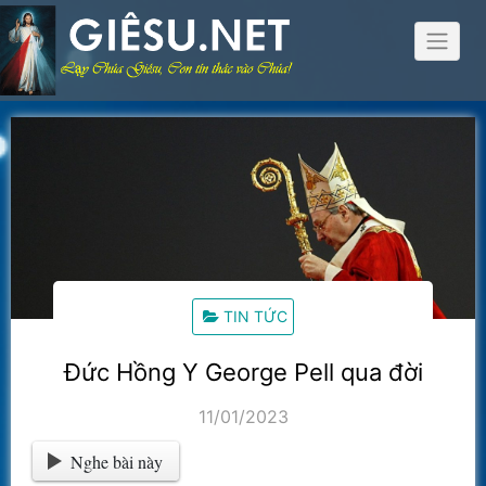
Skip
to
content
TIN TỨC
Đức Hồng Y George Pell qua đời
11/01/2023
Nghe bài này