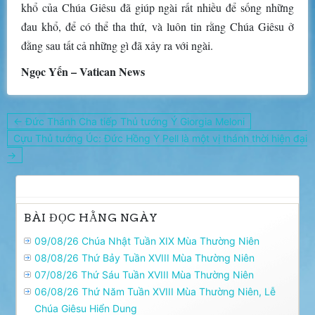
khổ của Chúa Giêsu đã giúp ngài rất nhiều để sống những
đau khổ, để có thể tha thứ, và luôn tin rằng Chúa Giêsu ở
đằng sau tất cả những gì đã xảy ra với ngài.
Ngọc Yến – Vatican News
Điều
← Đức Thánh Cha tiếp Thủ tướng Ý Giorgia Meloni
hướng
Cựu Thủ tướng Úc: Đức Hồng Y Pell là một vị thánh thời hiện đại
bài
→
viết
BÀI ĐỌC HẰNG NGÀY
09/08/26 Chúa Nhật Tuần XIX Mùa Thường Niên
08/08/26 Thứ Bảy Tuần XVIII Mùa Thường Niên
07/08/26 Thứ Sáu Tuần XVIII Mùa Thường Niên
06/08/26 Thứ Năm Tuần XVIII Mùa Thường Niên, Lễ
Chúa Giêsu Hiển Dung