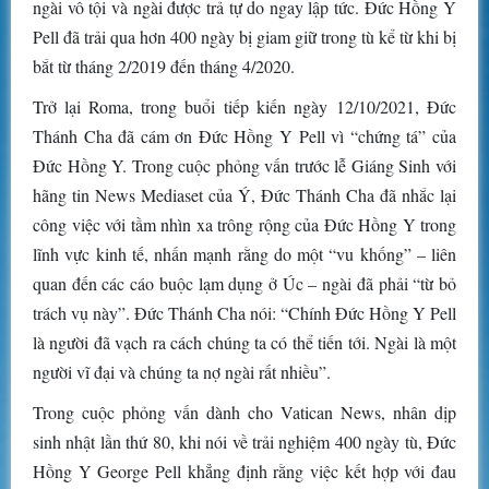
ngài vô tội và ngài được trả tự do ngay lập tức. Đức Hồng Y
Pell đã trải qua hơn 400 ngày bị giam giữ trong tù kể từ khi bị
bắt từ tháng 2/2019 đến tháng 4/2020.
Trở lại Roma, trong buổi tiếp kiến ngày 12/10/2021, Đức
Thánh Cha đã cám ơn Đức Hồng Y Pell vì “chứng tá” của
Đức Hồng Y. Trong cuộc phỏng vấn trước lễ Giáng Sinh với
hãng tin News Mediaset của Ý, Đức Thánh Cha đã nhắc lại
công việc với tầm nhìn xa trông rộng của Đức Hồng Y trong
lĩnh vực kinh tế, nhấn mạnh rằng do một “vu khống” – liên
quan đến các cáo buộc lạm dụng ở Úc – ngài đã phải “từ bỏ
trách vụ này”. Đức Thánh Cha nói: “Chính Đức Hồng Y Pell
là người đã vạch ra cách chúng ta có thể tiến tới. Ngài là một
người vĩ đại và chúng ta nợ ngài rất nhiều”.
Trong cuộc phỏng vấn dành cho Vatican News, nhân dịp
sinh nhật lần thứ 80, khi nói về trải nghiệm 400 ngày tù, Đức
Hồng Y George Pell khẳng định rằng việc kết hợp với đau