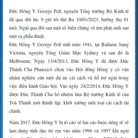
Đức Hồng Y George Pell, nguyên Tổng trưởng Bộ Kinh tế
đã qua đời lúc 9 giờ tối thứ Ba 10/01/2023, hưởng thọ 81
tuổi. Ngài qua đời sau một số biến chứng về tim phát sinh sau
một ca phẫu thuật.
Đức Hồng Y George Pell sinh năm 1941, tại Ballarat, bang
Victoria, nguyên Tổng Giám Mục Sydney và sau đó là
Melbourne. Ngày 13/4/2013, Đức Hồng Y đã được Đức
Thánh Cha Phanxicô chọn vào Hội đồng Hồng y cố vấn
nhằm nghiên cứu một dự án cải cách và hỗ trợ ngài trong
việc điều hành Giáo hội. Vào ngày 24/2/2014, Đức Hồng Y
được Đức Thánh Cha bổ nhiệm làm Bộ trưởng Kinh tế của
Toà Thánh mới thành lập, khởi xướng một loạt cải cách tài
chính.
Năm 2017, Đức Hồng Y bị tố cáo về hai cáo buộc riêng rẽ về
lạm dụng tính dục trẻ em vào năm 1996 và 1997 khi ngài