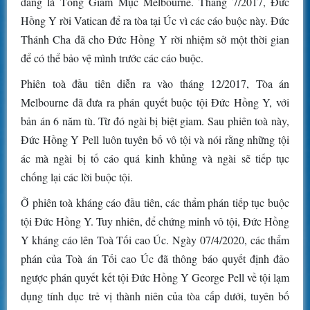
đang là Tổng Giám Mục Melbourne. Tháng 7/2017, Đức
Hồng Y rời Vatican để ra tòa tại Úc vì các cáo buộc này. Đức
Thánh Cha đã cho Đức Hồng Y rời nhiệm sở một thời gian
để có thể bảo vệ mình trước các cáo buộc.
Phiên toà đầu tiên diễn ra vào tháng 12/2017, Tòa án
Melbourne đã đưa ra phán quyết buộc tội Đức Hồng Y, với
bản án 6 năm tù. Từ đó ngài bị biệt giam. Sau phiên toà này,
Đức Hồng Y Pell luôn tuyên bố vô tội và nói rằng những tội
ác mà ngài bị tố cáo quá kinh khủng và ngài sẽ tiếp tục
chống lại các lời buộc tội.
Ở phiên toà kháng cáo đầu tiên, các thẩm phán tiếp tục buộc
tội Đức Hồng Y. Tuy nhiên, để chứng minh vô tội, Đức Hồng
Y kháng cáo lên Toà Tối cao Úc. Ngày 07/4/2020, các thẩm
phán của Toà án Tối cao Úc đã thông báo quyết định đảo
ngược phán quyết kết tội Đức Hồng Y George Pell về tội lạm
dụng tính dục trẻ vị thành niên của tòa cấp dưới, tuyên bố