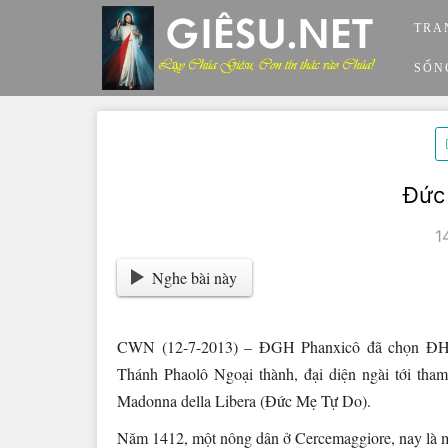
Skip
TRA
to
content
SỐN
Đức
1
Nghe bài này
CWN (12-7-2013) – ĐGH Phanxicô đã chọn ĐHY 
Thánh Phaolô Ngoại thành, đại diện ngài tới th
Madonna della Libera (Đức Mẹ Tự Do).
Năm 1412, một nông dân ở Cercemaggiore, nay là mộ