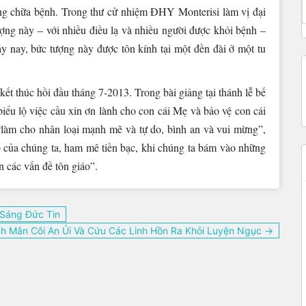
ng chữa bệnh. Trong thư cử nhiệm ĐHY Monterisi làm vị đại
ợng này – với nhiều điều lạ và nhiều người được khỏi bệnh –
y nay, bức tượng này được tôn kính tại một đền đài ở một tu
t thúc hồi đầu tháng 7-2013. Trong bài giảng tại thánh lễ bế
ểu lộ việc cầu xin ơn lành cho con cái Mẹ và bảo vệ con cái
“làm cho nhân loại mạnh mẽ và tự do, bình an và vui mừng”,
p của chúng ta, ham mê tiền bạc, khi chúng ta bám vào những
n các vấn đề tôn giáo”.
 Sáng Đức Tin
nh Mân Côi An Ủi Và Cứu Các Linh Hồn Ra Khỏi Luyện Ngục →