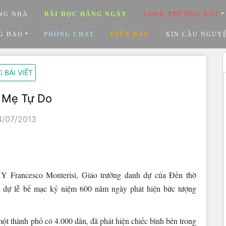
NG NHÀ
BÀI ĐỌC HẰNG NGÀY
LÒNG THƯƠNG XÓT
G ĐẠO
PHÒNG CHAT
DIỄN ĐÀN
XIN CẦU NGUY
BÀI VIẾT
 Mẹ Tự Do
4/07/2013
Francesco Monterisi, Giáo trưởng danh dự của Đền thờ
am dự lễ bế mạc kỷ niệm 600 năm ngày phát hiện bức tượng
t thành phố có 4.000 dân, đã phát hiện chiếc bình bên trong