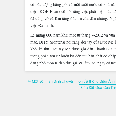
có bức tượng bằng gỗ, và một suối nước có khả nă
diện, ĐGH Phanxicô nói rằng việc phát hiện bức tư
đã củng cố và làm tăng đức tin của dân chúng. Ngà
viện Đa-minh.
Lễ mừng 600 năm khai mạc từ tháng 7-2012 và vừa kế
mạc, ĐHY Monterisi nói rằng đôi tay của Đức Mẹ bi
khỏi kẻ thù. Đôi tay Mẹ được ghi dấu Thánh Giá, 
tương phản với sự buồn bã đến từ “bản chất cố chấ
dạng nhỏ mọn là đạo đức giả và lầm lạc, ngay cả tro
Điều
← Một số nhận định chuyên môn về thông điệp Ánh
hướng
Các Kết Quả Của Ki
bài
viết