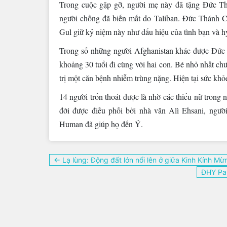
Trong cuộc gặp gỡ, người mẹ này đã tặng Đức Th
người chồng đã biến mất do Taliban. Đức Thánh C
Gul giữ kỷ niệm này như dấu hiệu của tình bạn và h
Trong số những người Afghanistan khác được Đức
khoảng 30 tuổi đi cùng với hai con. Bé nhỏ nhất chư
trị một căn bệnh nhiễm trùng nặng. Hiện tại sức khỏ
14 người trốn thoát được là nhờ các thiếu nữ trong 
đới được điều phối bởi nhà văn Alì Ehsani, người
Human đã giúp họ đến Ý.
Điều
← Lạ lùng: Động đất lớn nổi lên ở giữa Kinh Kính M
hướng
ĐHY Par
bài
viết