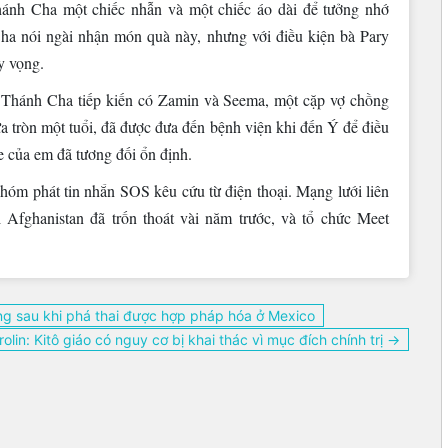
ánh Cha một chiếc nhẫn và một chiếc áo dài để tưởng nhớ
ha nói ngài nhận món quà này, nhưng với điều kiện bà Pary
y vọng.
 Thánh Cha tiếp kiến có Zamin và Seema, một cặp vợ chồng
a tròn một tuổi, đã được đưa đến bệnh viện khi đến Ý để điều
e của em đã tương đối ổn định.
nhóm phát tin nhắn SOS kêu cứu từ điện thoại. Mạng lưới liên
 Afghanistan đã trốn thoát vài năm trước, và tổ chức Meet
ừng sau khi phá thai được hợp pháp hóa ở Mexico
olin: Kitô giáo có nguy cơ bị khai thác vì mục đích chính trị →