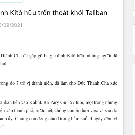
h Kitô hữu trốn thoát khỏi Taliban
3/09/2021
c Thánh Cha đã gặp gỡ ba gia đình Kitô hữu, những người đã
bul.
rong đó 7 trẻ vị thành niên, đã làm cho Đức Thánh Cha xúc
Taliban tiến vào Kabul. Bà Pary Gul, 57 tuổi, một trong những
ến vào thành phố, trước hết, chồng con bị đuổi việc và sau đó
về anh ấy. Chúng con đóng cửa ở trong hầm suốt 4 ngày đêm vì
u”.