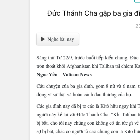
Đức Thánh Cha gặp ba gia đìn
2
Nghe bài này
Sáng thứ Tư 22/9, trước buổi tiếp kiến chung, Đứ
trốn thoát khỏi Afghanistan khi Taliban tái chiếm Ka
Ngọc Yến – Vatican News
Câu chuyện của ba gia đình, gồm 8 nữ và 6 nam, t
động vì sự thật và hoàn cảnh đau thương của họ.
Các gia đình này đã bị tố cáo là Kitô hữu ngay khi 
người này kể lại với Đức Thánh Cha: “Khi Taliban ti
bị bắt, cho tới nay chúng con không có tin tức gì 
sợ bị bắt, chắc có người tố cáo chúng con là Kitô hữ