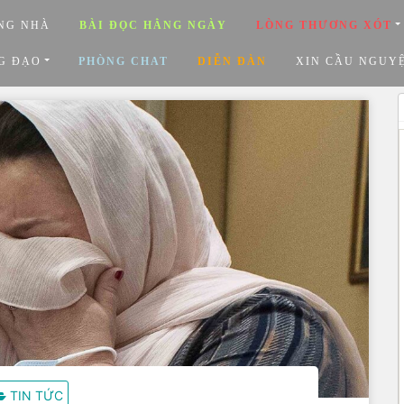
NG NHÀ
BÀI ĐỌC HẰNG NGÀY
LÒNG THƯƠNG XÓT
G ĐẠO
PHÒNG CHAT
DIỄN ĐÀN
XIN CẦU NGUY
TIN TỨC