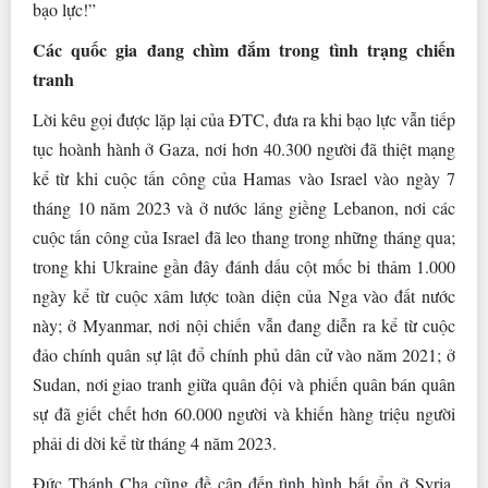
bạo lực!”
Các quốc gia đang chìm đắm trong tình trạng chiến
tranh
Lời kêu gọi được lặp lại của ĐTC, đưa ra khi bạo lực vẫn tiếp
tục hoành hành ở Gaza, nơi hơn 40.300 người đã thiệt mạng
kể từ khi cuộc tấn công của Hamas vào Israel vào ngày 7
tháng 10 năm 2023 và ở nước láng giềng Lebanon, nơi các
cuộc tấn công của Israel đã leo thang trong những tháng qua;
trong khi Ukraine gần đây đánh dấu cột mốc bi thảm 1.000
ngày kể từ cuộc xâm lược toàn diện của Nga vào đất nước
này; ở Myanmar, nơi nội chiến vẫn đang diễn ra kể từ cuộc
đảo chính quân sự lật đổ chính phủ dân cử vào năm 2021; ở
Sudan, nơi giao tranh giữa quân đội và phiến quân bán quân
sự đã giết chết hơn 60.000 người và khiến hàng triệu người
phải di dời kể từ tháng 4 năm 2023.
Đức Thánh Cha cũng đề cập đến tình hình bất ổn ở Syria,