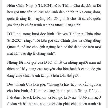
Hôm Chúa Nhật (8/12/2024), Đức Thánh Cha đã đưa ra lời
kêu gọi trực tiếp tới các nhà lãnh đạo chính trị và cộng đồng
quốc tế rằng lệnh ngừng bắn đồng nhất cho tất cả các quốc
gia đang bị chiến tranh tàn phá trước Giáng sinh.
ĐTC nói trong buổi đọc kinh “Truyền Tin” trưa Chúa nhật
8/12/2024 rằng: “Tôi kêu gọi các Chính phủ và Cộng đồng
Quốc tế, nỗ lực cho lệnh ngừng bắn có thể đạt được trên mọi
mặt trận vào dịp lễ Giáng sinh”.
Những lời mời gọi của ĐTC tới tất cả những người nam nữ
thiện chí hãy cùng cầu nguyện cho hòa bình ở các quốc gia
đang chịu chiến tranh tàn phá trên toàn thế giới.
Đức Thánh Cha kêu gọi: “Chúng ta hãy tiếp tục cầu nguyện
cho hòa bình, ở Ukraine đang bị tàn phá, ở Trung Đông –
Palestine, Israel, Lebanon và bây giờ là Syria – ở Myanmar, ở
Sudan và bất cứ nơi nào người dân phải chịu chiến tranh và