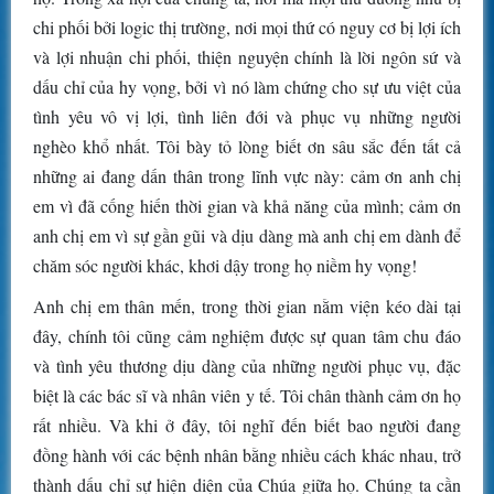
chi phối bởi logic thị trường, nơi mọi thứ có nguy cơ bị lợi ích
và lợi nhuận chi phối, thiện nguyện chính là lời ngôn sứ và
dấu chỉ của hy vọng, bởi vì nó làm chứng cho sự ưu việt của
tình yêu vô vị lợi, tình liên đới và phục vụ những người
nghèo khổ nhất. Tôi bày tỏ lòng biết ơn sâu sắc đến tất cả
những ai đang dấn thân trong lĩnh vực này: cảm ơn anh chị
em vì đã cống hiến thời gian và khả năng của mình; cảm ơn
anh chị em vì sự gần gũi và dịu dàng mà anh chị em dành để
chăm sóc người khác, khơi dậy trong họ niềm hy vọng!
Anh chị em thân mến, trong thời gian nằm viện kéo dài tại
đây, chính tôi cũng cảm nghiệm được sự quan tâm chu đáo
và tình yêu thương dịu dàng của những người phục vụ, đặc
biệt là các bác sĩ và nhân viên y tế. Tôi chân thành cảm ơn họ
rất nhiều. Và khi ở đây, tôi nghĩ đến biết bao người đang
đồng hành với các bệnh nhân bằng nhiều cách khác nhau, trở
thành dấu chỉ sự hiện diện của Chúa giữa họ. Chúng ta cần