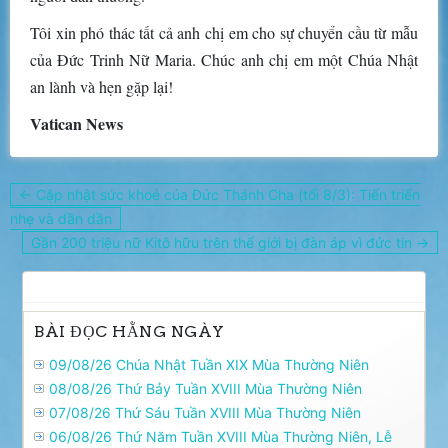
Tôi xin phó thác tất cả anh chị em cho sự chuyển cầu từ mẫu
của Đức Trinh Nữ Maria. Chúc anh chị em một Chúa Nhật
an lành và hẹn gặp lại!
Vatican News
Điều
← Cập nhật sức khoẻ của Đức Thánh Cha (tối 8/3): Tiến triển
hướng
nhẹ và dần dần
bài
Gần 200 triệu nữ Kitô hữu trên thế giới bị đàn áp vì đức tin →
viết
BÀI ĐỌC HẰNG NGÀY
09/08/26 Chúa Nhật Tuần XIX Mùa Thường Niên
08/08/26 Thứ Bảy Tuần XVIII Mùa Thường Niên
07/08/26 Thứ Sáu Tuần XVIII Mùa Thường Niên
06/08/26 Thứ Năm Tuần XVIII Mùa Thường Niên, Lễ