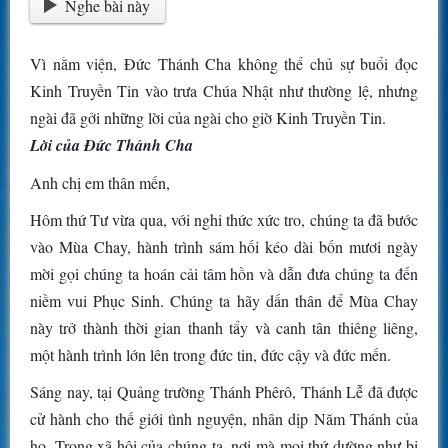
Nghe bài này
Vì nằm viện, Đức Thánh Cha không thể chủ sự buổi đọc
Kinh Truyền Tin vào trưa Chúa Nhật như thường lệ, nhưng
ngài đã gởi những lời của ngài cho giờ Kinh Truyền Tin.
Lời của Đức Thánh Cha
Anh chị em thân mến,
Hôm thứ Tư vừa qua, với nghi thức xức tro, chúng ta đã bước
vào Mùa Chay, hành trình sám hối kéo dài bốn mươi ngày
mời gọi chúng ta hoán cải tâm hồn và dẫn đưa chúng ta đến
niềm vui Phục Sinh. Chúng ta hãy dấn thân để Mùa Chay
này trở thành thời gian thanh tẩy và canh tân thiêng liêng,
một hành trình lớn lên trong đức tin, đức cậy và đức mến.
Sáng nay, tại Quảng trường Thánh Phêrô, Thánh Lễ đã được
cử hành cho thế giới tình nguyện, nhân dịp Năm Thánh của
họ. Trong xã hội của chúng ta, nơi mà mọi thứ dường như bị