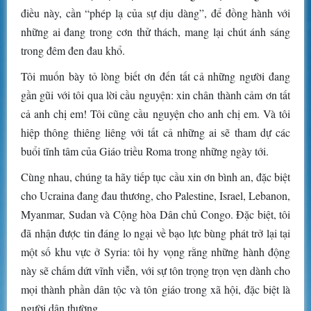
điều này, cần “phép lạ của sự dịu dàng”, để đồng hành với
những ai đang trong cơn thử thách, mang lại chút ánh sáng
trong đêm đen đau khổ.
Tôi muốn bày tỏ lòng biết ơn đến tất cả những người đang
gần gũi với tôi qua lời cầu nguyện: xin chân thành cảm ơn tất
cả anh chị em! Tôi cũng cầu nguyện cho anh chị em. Và tôi
hiệp thông thiêng liêng với tất cả những ai sẽ tham dự các
buổi tĩnh tâm của Giáo triều Roma trong những ngày tới.
Cùng nhau, chúng ta hãy tiếp tục cầu xin ơn bình an, đặc biệt
cho Ucraina đang đau thương, cho Palestine, Israel, Lebanon,
Myanmar, Sudan và Cộng hòa Dân chủ Congo. Đặc biệt, tôi
đã nhận được tin đáng lo ngại về bạo lực bùng phát trở lại tại
một số khu vực ở Syria: tôi hy vọng rằng những hành động
này sẽ chấm dứt vĩnh viễn, với sự tôn trọng trọn vẹn dành cho
mọi thành phần dân tộc và tôn giáo trong xã hội, đặc biệt là
người dân thường.