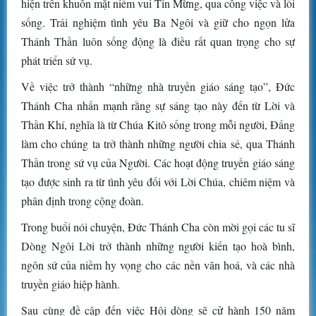
hiện trên khuôn mặt niềm vui Tin Mừng, qua công việc và lối
sống. Trải nghiệm tình yêu Ba Ngôi và giữ cho ngọn lửa
Thánh Thần luôn sống động là điều rất quan trọng cho sự
phát triển sứ vụ.
Về việc trở thành “những nhà truyền giáo sáng tạo”, Đức
Thánh Cha nhấn mạnh rằng sự sáng tạo này đến từ Lời và
Thần Khí, nghĩa là từ Chúa Kitô sống trong mỗi người, Đấng
làm cho chúng ta trở thành những người chia sẻ, qua Thánh
Thần trong sứ vụ của Người. Các hoạt động truyền giáo sáng
tạo được sinh ra từ tình yêu đối với Lời Chúa, chiêm niệm và
phân định trong cộng đoàn.
Trong buổi nói chuyện, Đức Thánh Cha còn mời gọi các tu sĩ
Dòng Ngôi Lời trở thành những người kiến tạo hoà bình,
ngôn sứ của niềm hy vọng cho các nền văn hoá, và các nhà
truyền giáo hiệp hành.
Sau cùng đề cập đến việc Hội dòng sẽ cử hành 150 năm