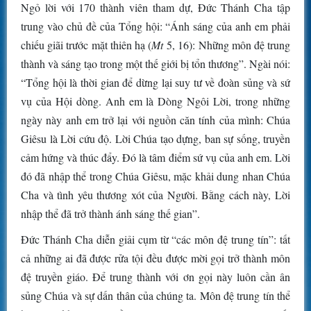
Ngỏ lời với 170 thành viên tham dự, Đức Thánh Cha tập
trung vào chủ đề của Tổng hội: “Ánh sáng của anh em phải
chiếu giãi trước mặt thiên hạ (
Mt
5, 16): Những môn đệ trung
thành và sáng tạo trong một thế giới bị tổn thương”. Ngài nói:
“Tổng hội là thời gian để dừng lại suy tư về đoàn sủng và sứ
vụ của Hội dòng. Anh em là Dòng Ngôi Lời, trong những
ngày này anh em trở lại với nguồn căn tính của mình: Chúa
Giêsu là Lời cứu độ. Lời Chúa tạo dựng, ban sự sống, truyền
cảm hứng và thúc đẩy. Đó là tâm điểm sứ vụ của anh em. Lời
đó đã nhập thể trong Chúa Giêsu, mặc khải dung nhan Chúa
Cha và tình yêu thương xót của Người. Bằng cách này, Lời
nhập thể đã trở thành ánh sáng thế gian”.
Đức Thánh Cha diễn giải cụm từ “các môn đệ trung tín”: tất
cả những ai đã được rửa tội đều được mời gọi trở thành môn
đệ truyền giáo. Để trung thành với ơn gọi này luôn cần ân
sủng Chúa và sự dấn thân của chúng ta. Môn đệ trung tín thể