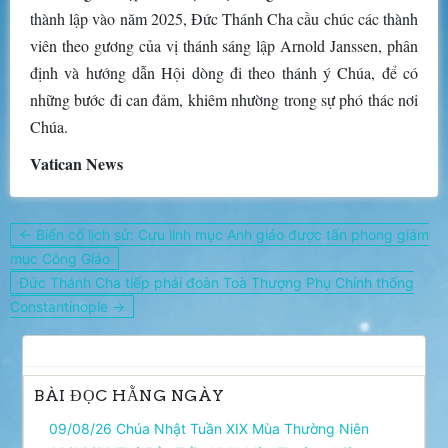
thành lập vào năm 2025, Đức Thánh Cha cầu chúc các thành
viên theo gương của vị thánh sáng lập Arnold Janssen, phân
định và hướng dẫn Hội dòng đi theo thánh ý Chúa, để có
những bước đi can đảm, khiêm nhường trong sự phó thác nơi
Chúa.
Vatican News
Điều
← Biến cố lịch sử: Cựu linh mục Anh giáo được tấn phong giám
hướng
mục Công Giáo
bài
Đức Thánh Cha tiếp phái đoàn Toà Thượng Phụ Chính thống
viết
Constantinople →
BÀI ĐỌC HẰNG NGÀY
09/08/26 Chúa Nhật Tuần XIX Mùa Thường Niên