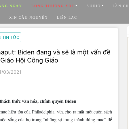
ẰNG NGÀY
LÒNG THƯƠNG XÓT
AUDIO
LẦN CH
XIN CẦU NGUYỆN
LIÊN LẠC
TIN TỨC
put: Biden đang và sẽ là một vấn đề
o Giáo Hội Công Giáo
4/03/2021
thách thức văn hóa, chính quyền Biden
 hiệu tòa của Philadelphia, vừa cho ra mắt một cuốn sách
cuộc sống của họ trong “những sự trung thành đúng mực” để