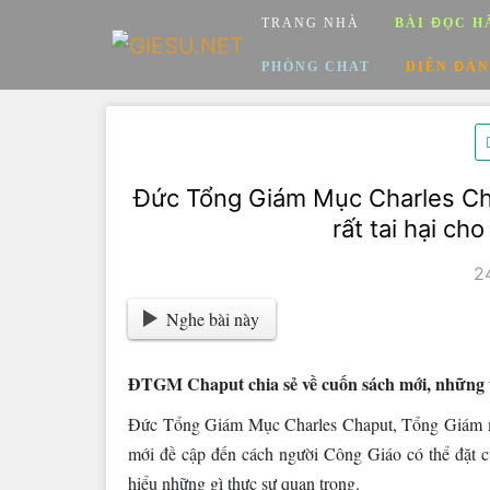
Skip
TRANG NHÀ
BÀI ĐỌC H
to
content
PHÒNG CHAT
DIỄN ĐÀN
Đức Tổng Giám Mục Charles Cha
rất tai hại ch
2
Nghe bài này
ĐTGM Chaput chia sẻ về cuốn sách mới, những 
Đức Tổng Giám Mục Charles Chaput, Tổng Giám mục
mới đề cập đến cách người Công Giáo có thể đặt 
hiểu những gì thực sự quan trọng.