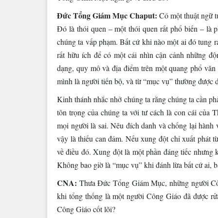
Đức Tổng Giám Mục Chaput:
Có một thuật ngữ tu
Đó là thói quen – một thói quen rất phổ biến – là 
chúng ta vấp phạm. Bất cứ khi nào một ai đó tung r
rất hữu ích để có một cái nhìn cận cảnh những độ
dạng, quy mô và địa điểm trên một quang phổ văn 
mình là người tiến bộ, và từ “mục vụ” thường được d
Kinh thánh nhắc nhở chúng ta rằng chúng ta cần phải
tôn trọng của chúng ta với tư cách là con cái của 
mọi người là sai. Nêu đích danh và chống lại hành v
vậy là thiếu can đảm. Nếu xung đột chỉ xuất phát từ 
về điều đó. Xung đột là một phần đáng tiếc nhưng k
Không bao giờ là “mục vụ” khi đánh lừa bất cứ ai, b
CNA:
Thưa Đức Tổng Giám Mục, những người Công
khi tổng thống là một người Công Giáo đã được rửa 
Công Giáo cốt lõi?