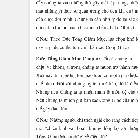
đẩy chúng ta vào những thứ gây mất tập trung, nhữ
mất những gì thực sự quan trọng cho đến khi quá m
của cuộc đời mình. Chúng ta cần nhớ lý do tại sao 
được đáp trả một cách thỏa mãn bằng bất cứ thứ gì m
CNA:
Theo Đức Tổng Giám Mục, lựa chọn khó k
nay là gì để có thể tôn vinh bản sắc Công Giáo?
Đức Tổng Giám Mục Chaput:
Tất cả chúng ta – g
chịu, và không ai trong chúng ta muốn trở thành mục
Xưa nay, tín ngưỡng tôn giáo luôn có một vị trí được
chế nhạo. Đối với những người tin Chúa, đó là điều
Nhưng nếu chúng ta tự nhận mình là môn đệ của Ch
Nếu chúng ta muốn giữ bản sắc Công Giáo của mình, 
thể gây đau đớn.
CNA:
Những người chỉ trích ngài cho rằng cách tiế
một “chiến binh văn hóa”, không đồng bộ với những
Tổng Giám Mục nghĩ gì về điều đó?