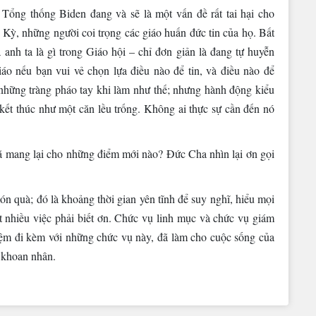
ổng thống Biden đang và sẽ là một vấn đề rất tai hại cho
Kỳ, những người coi trọng các giáo huấn đức tin của họ. Bất
 anh ta là gì trong Giáo hội – chỉ đơn giản là đang tự huyễn
o nếu bạn vui vẻ chọn lựa điều nào để tin, và điều nào để
 những tràng pháo tay khi làm như thế; nhưng hành động kiểu
kết thúc như một căn lều trống. Không ai thực sự cần đến nó
mang lại cho những điểm mới nào? Đức Cha nhìn lại ơn gọi
n quà; đó là khoảng thời gian yên tĩnh để suy nghĩ, hiểu mọi
ất nhiều việc phải biết ơn. Chức vụ linh mục và chức vụ giám
iệm đi kèm với những chức vụ này, đã làm cho cuộc sống của
t khoan nhân.