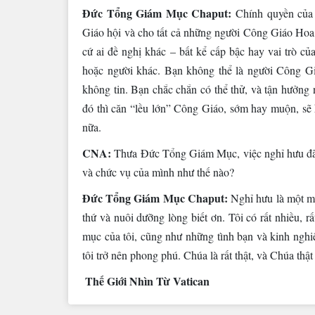
Đức Tổng Giám Mục Chaput:
Chính quyền của T
Giáo hội và cho tất cả những người Công Giáo Hoa 
cứ ai đề nghị khác – bất kể cấp bậc hay vai trò của
hoặc người khác. Bạn không thể là người Công Giá
không tin. Bạn chắc chắn có thể thử, và tận hưởng
đó thì căn “lều lớn” Công Giáo, sớm hay muộn, sẽ 
nữa.
CNA:
Thưa Đức Tổng Giám Mục, việc nghỉ hưu đã 
và chức vụ của mình như thế nào?
Đức Tổng Giám Mục Chaput:
Nghỉ hưu là một mó
thứ và nuôi dưỡng lòng biết ơn. Tôi có rất nhiều, r
mục của tôi, cũng như những tình bạn và kinh ngh
tôi trở nên phong phú. Chúa là rất thật, và Chúa thậ
Thế Giới Nhìn Từ Vatican