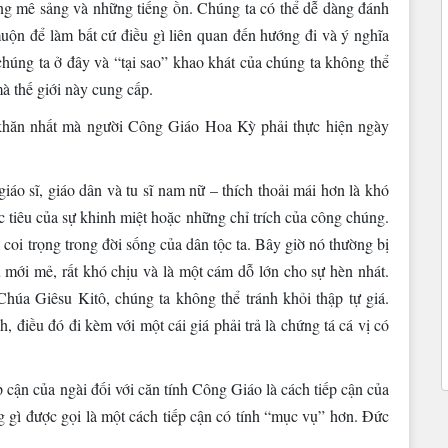
ng mê sảng và những tiếng ồn. Chúng ta có thể dễ dàng đánh
uộn để làm bất cứ điều gì liên quan đến hướng đi và ý nghĩa
chúng ta ở đây và “tại sao” khao khát của chúng ta không thể
à thế giới này cung cấp.
hăn nhất mà người Công Giáo Hoa Kỳ phải thực hiện ngày
iáo sĩ, giáo dân và tu sĩ nam nữ – thích thoải mái hơn là khó
 tiêu của sự khinh miệt hoặc những chỉ trích của công chúng.
 coi trọng trong đời sống của dân tộc ta. Bây giờ nó thường bị
 mới mẻ, rất khó chịu và là một cám dỗ lớn cho sự hèn nhát.
úa Giêsu Kitô, chúng ta không thể tránh khỏi thập tự giá.
điều đó đi kèm với một cái giá phải trả là chứng tá cá vị có
p cận của ngài đối với căn tính Công Giáo là cách tiếp cận của
 gì được gọi là một cách tiếp cận có tính “mục vụ” hơn. Đức