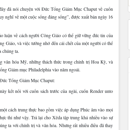
n đây đã nói chuyện với Đức Tổng Giám Mục Chaput về cuốn
 nghĩ về một cuộc sống đáng sống”, được xuất bản ngày 16
 luận về cách người Công Giáo có thể giữ vững đức tin của
ông Giáo, và việc tưởng nhớ đến cái chết của một người có thể
a chúng ta.
g văn hóa Mỹ, những thách thức trong chính trị Hoa Kỳ, và
à Tổng Giám mục Philadelphia vào năm ngoái.
i Đức Tổng Giám Mục Chaput:
 kết nối với cuốn sách trước của ngài, cuốn Render unto
 một cách trung thực bao gồm việc áp dụng Phúc âm vào mọi
thực thi như vậy. Trả lại cho Xêda tập trung khá nhiều vào sự
ng ta với chính trị và văn hóa. Nhưng rất nhiều điều đã thay