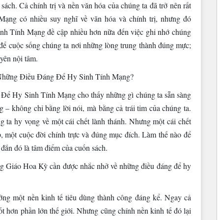
sách. Cả chính trị và nền văn hóa của chúng ta đã trở nên rất
ng có nhiều suy nghĩ về văn hóa và chính trị, nhưng đó
nh Tính Mạng đề cập nhiều hơn nữa đến việc ghi nhớ chúng
đặt để cuộc sống chúng ta nơi những lòng trung thành đúng mực;
yên nội tâm.
ề Những Điều Đáng Để Hy Sinh Tính Mạng?
ể Hy Sinh Tính Mạng cho thấy những gì chúng ta sẵn sàng
ng – không chỉ bằng lời nói, mà bằng cả trái tim của chúng ta.
ng ta hy vọng về một cái chết lành thánh. Nhưng một cái chết
ẹp, một cuộc đời chính trực và đúng mục đích. Làm thế nào để
 đắn đó là tâm điểm của cuốn sách.
g Giáo Hoa Kỳ cần được nhắc nhở về những điều đáng để hy
g một nền kinh tế tiêu dùng thành công đáng kể. Ngay cả
t hơn phần lớn thế giới. Nhưng cũng chính nền kinh tế đó lại