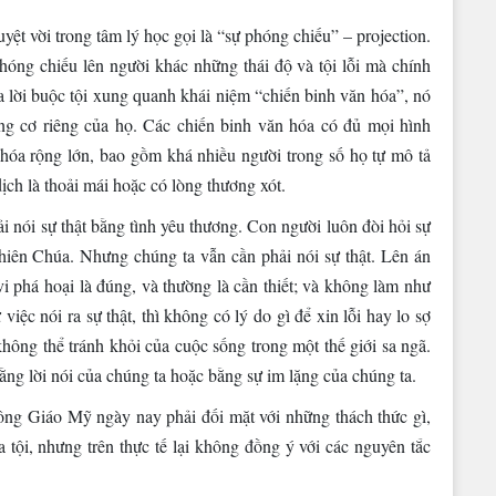
yệt vời trong tâm lý học gọi là “sự phóng chiếu” – projection.
phóng chiếu lên người khác những thái độ và tội lỗi mà chính
a lời buộc tội xung quanh khái niệm “chiến binh văn hóa”, nó
ng cơ riêng của họ. Các chiến binh văn hóa có đủ mọi hình
hóa rộng lớn, bao gồm khá nhiều người trong số họ tự mô tả
ịch là thoải mái hoặc có lòng thương xót.
 nói sự thật bằng tình yêu thương. Con người luôn đòi hỏi sự
Thiên Chúa. Nhưng chúng ta vẫn cần phải nói sự thật. Lên án
i phá hoại là đúng, và thường là cần thiết; và không làm như
việc nói ra sự thật, thì không có lý do gì để xin lỗi hay lo sợ
hông thể tránh khỏi của cuộc sống trong một thế giới sa ngã.
ằng lời nói của chúng ta hoặc bằng sự im lặng của chúng ta.
 Giáo Mỹ ngày nay phải đối mặt với những thách thức gì,
tội, nhưng trên thực tế lại không đồng ý với các nguyên tắc