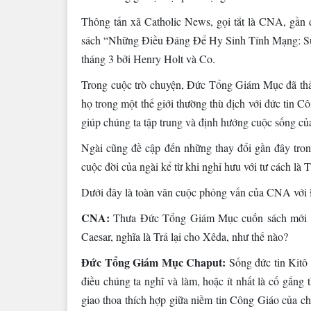
Thông tấn xã Catholic News, gọi tắt là CNA, gầ
sách “Những Điều Đáng Để Hy Sinh Tính Mạng: Suy
tháng 3 bởi Henry Holt và Co.
Trong cuộc trò chuyện, Đức Tổng Giám Mục đã thảo
họ trong một thế giới thường thù địch với đức tin C
giúp chúng ta tập trung và định hướng cuộc sống củ
Ngài cũng đề cập đến những thay đổi gần đây tron
cuộc đời của ngài kể từ khi nghỉ hưu với tư cách l
Dưới đây là toàn văn cuộc phỏng vấn của CNA vớ
CNA:
Thưa Đức Tổng Giám Mục cuốn sách mới này
Caesar, nghĩa là Trả lại cho Xêda, như thế nào?
Đức Tổng Giám Mục Chaput:
Sống đức tin Kitô
điều chúng ta nghĩ và làm, hoặc ít nhất là cố gắng 
giao thoa thích hợp giữa niềm tin Công Giáo của chú