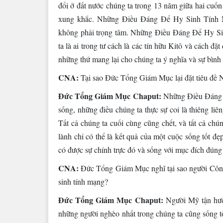
đổi ở đất nước chúng ta trong 13 năm giữa hai cuốn 
xung khắc. Những Điều Đáng Để Hy Sinh Tính Mạ
không phải trọng tâm. Những Điều Đáng Để Hy Si
ta là ai trong tư cách là các tín hữu Kitô và cách 
những thứ mang lại cho chúng ta ý nghĩa và sự bình 
CNA:
Tại sao Đức Tổng Giám Mục lại đặt tiêu đ
Đức Tổng Giám Mục Chaput:
Những Điều Đáng Đ
sống, những điều chúng ta thực sự coi là thiêng liê
Tất cả chúng ta cuối cùng cũng chết, và tất cả chú
lành chỉ có thể là kết quả của một cuộc sống tốt đ
có được sự chính trực đó và sống với mục đích đúng
CNA:
Đức Tổng Giám Mục nghĩ tại sao người Côn
sinh tính mạng?
Đức Tổng Giám Mục Chaput:
Người Mỹ tận hưởn
những người nghèo nhất trong chúng ta cũng sống tố