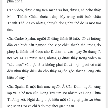
phía đông.
Các video, được đăng trên mạng xã hội, dường như cho thấy
Mình Thánh Chúa, được trưng bày trong một buổi chầu
Thánh Thể, đã có những chuyển động như thể đó là một trái
tim.
Cha Carlos Spahn, người đã dâng thánh lễ trước đó và hướng
dẫn các buổi cầu nguyện cho việc chầu thánh thể, trong đó
phép lạ thánh thể được cho là diễn ra, vào ngày 26 tháng 7,
nói với ACI Prensa rằng những gì được thấy trong video là
“xác thực” và thực tế là không phải tất cả mọi người có mặt
đều nhìn thấy điều đó cho thấy nguồn gốc thiêng liêng của
biến cố này. “
Cha Spahn là một linh mục người Á Căn Đình, người sáng
lập và là bề trên của Dòng Trái tim Vô nhiễm và Lòng Chúa
Thương xót. Ngài đang thực hiện một sứ vụ tại giáo xứ Đức
Mẹ Mân Côi và chỉ ở đó một thời gian ngắn.