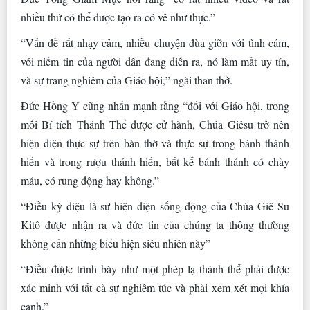
nhiều thứ có thể được tạo ra có vẻ như thực.”
“Vấn đề rất nhạy cảm, nhiều chuyện đùa giỡn với tình cảm,
với niềm tin của người dân đang diễn ra, nó làm mất uy tín,
và sự trang nghiêm của Giáo hội,” ngài than thở.
Đức Hồng Y cũng nhấn mạnh rằng “đối với Giáo hội, trong
mỗi Bí tích Thánh Thể được cử hành, Chúa Giêsu trở nên
hiện diện thực sự trên bàn thờ và thực sự trong bánh thánh
hiến và trong rượu thánh hiến, bất kể bánh thánh có chảy
máu, có rung động hay không.”
“Điều kỳ diệu là sự hiện diện sống động của Chúa Giê Su
Kitô được nhận ra và đức tin của chúng ta thông thường
không cần những biểu hiện siêu nhiên này”
“Điều được trình bày như một phép lạ thánh thể phải được
xác minh với tất cả sự nghiêm túc và phải xem xét mọi khía
cạnh.”