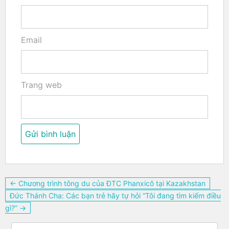
Email
Trang web
Điều
← Chương trình tông du của ĐTC Phanxicô tại Kazakhstan
hướng
Đức Thánh Cha: Các bạn trẻ hãy tự hỏi “Tôi đang tìm kiếm điều
bài
gì?” →
viết