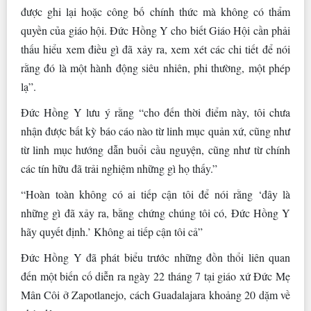
được ghi lại hoặc công bố chính thức mà không có thẩm
quyền của giáo hội. Đức Hồng Y cho biết Giáo Hội cần phải
thấu hiểu xem điều gì đã xảy ra, xem xét các chi tiết để nói
rằng đó là một hành động siêu nhiên, phi thường, một phép
lạ”.
Đức Hồng Y lưu ý rằng “cho đến thời điểm này, tôi chưa
nhận được bất kỳ báo cáo nào từ linh mục quản xứ, cũng như
từ linh mục hướng dẫn buổi cầu nguyện, cũng như từ chính
các tín hữu đã trải nghiệm những gì họ thấy.”
“Hoàn toàn không có ai tiếp cận tôi để nói rằng ‘đây là
những gì đã xảy ra, bằng chứng chúng tôi có, Đức Hồng Y
hãy quyết định.’ Không ai tiếp cận tôi cả”
Đức Hồng Y đã phát biểu trước những đồn thổi liên quan
đến một biến cố diễn ra ngày 22 tháng 7 tại giáo xứ Đức Mẹ
Mân Côi ở Zapotlanejo, cách Guadalajara khoảng 20 dặm về