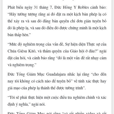
Phát biểu ngày 31 tháng 7, Đức Hồng Y Robles cảnh báo:
“Hãy tưởng tượng rằng ai đó đặt ra một kịch bản phép lạ có
thể xảy ra và sau đó đấng bản quyền chỉ đơn giản tuyên bố
đó là phép lạ, và sau đó điều đó được chứng minh là một kịch
bản thấp hèn.”
“Mức độ nghiêm trọng của vấn đề, Sự hiện diện Thực sự của
Chúa Giêsu Kitô, và thẩm quyền của Giáo hội ở đâu?” ngài
đặt câu hỏi, và cảnh báo rằng “đó là một vấn đề rất nhạy cảm
và nghiêm trọng.”
Đức Tổng Giám Mục Guadalajara nhắc lại rằng “cho đến
nay tôi không có cách nào để tuyên bố” về tính xác thực hay
giả mạo của phép lạ thánh thể được tường trình”.
“Tôi sẽ phải thực hiện một cuộc điều tra nghiêm chỉnh và xác
định ý nghĩa,” ngài nói.
Đức Tổng Giám Mục nói rằng “có rất nhiều video và rất