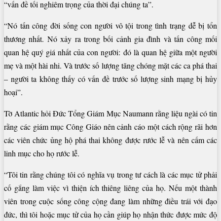
“vấn đề tối nghiêm trọng của thời đại chúng ta”.
“Nó tấn công đời sống con người vô tội trong tình trạng dễ bị tổn
thương nhất. Nó xảy ra trong bối cảnh gia đình và tấn công mối
quan hệ quý giá nhất của con người: đó là quan hệ giữa một người
mẹ và một hài nhi. Và trước số lượng tăng chóng mặt các ca phá thai
– người ta không thấy có vấn đề trước số lượng sinh mạng bị hủy
hoại”.
Tờ Atlantic hỏi Đức Tổng Giám Mục Naumann rằng liệu ngài có tin
rằng các giám mục Công Giáo nên cảnh cáo một cách rộng rãi hơn
các viên chức ủng hộ phá thai không được rước lễ và nên cấm các
linh mục cho họ rước lễ.
“Tôi tin rằng chúng tôi có nghĩa vụ trong tư cách là các mục tử phải
cố gắng làm việc vì thiện ích thiêng liêng của họ. Nếu một thành
viên trong cuộc sống công cộng đang làm những điều trái với đạo
đức, thì tôi hoặc mục tử của họ cần giúp họ nhận thức được mức độ