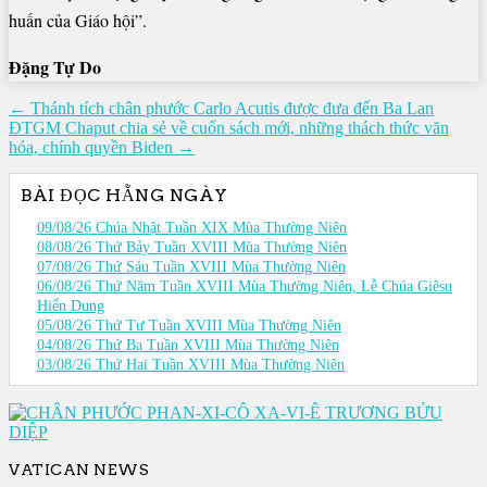
huấn của Giáo hội”.
Đặng Tự Do
Điều
← Thánh tích chân phước Carlo Acutis được đưa đến Ba Lan
ĐTGM Chaput chia sẻ về cuốn sách mới, những thách thức văn
hướng
hóa, chính quyền Biden →
bài
viết
BÀI ĐỌC HẰNG NGÀY
09/08/26 Chúa Nhật Tuần XIX Mùa Thường Niên
08/08/26 Thứ Bảy Tuần XVIII Mùa Thường Niên
07/08/26 Thứ Sáu Tuần XVIII Mùa Thường Niên
06/08/26 Thứ Năm Tuần XVIII Mùa Thường Niên, Lễ Chúa Giêsu
Hiển Dung
05/08/26 Thứ Tư Tuần XVIII Mùa Thường Niên
04/08/26 Thứ Ba Tuần XVIII Mùa Thường Niên
03/08/26 Thứ Hai Tuần XVIII Mùa Thường Niên
VATICAN NEWS