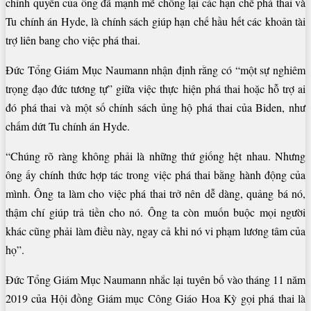
chính quyền của ông đã mạnh mẽ chống lại các hạn chế phá thai và
Tu chính án Hyde, là chính sách giúp hạn chế hầu hết các khoản tài
trợ liên bang cho việc phá thai.
Đức Tổng Giám Mục Naumann nhận định rằng có “một sự nghiêm
trọng đạo đức tương tự” giữa việc thực hiện phá thai hoặc hỗ trợ ai
đó phá thai và một số chính sách ủng hộ phá thai của Biden, như
chấm dứt Tu chính án Hyde.
“Chúng rõ ràng không phải là những thứ giống hệt nhau. Nhưng
ông ấy chính thức hợp tác trong việc phá thai bằng hành động của
mình. Ông ta làm cho việc phá thai trở nên dễ dàng, quảng bá nó,
thậm chí giúp trả tiền cho nó. Ông ta còn muốn buộc mọi người
khác cũng phải làm điều này, ngay cả khi nó vi phạm lương tâm của
họ”.
Đức Tổng Giám Mục Naumann nhắc lại tuyên bố vào tháng 11 năm
2019 của Hội đồng Giám mục Công Giáo Hoa Kỳ gọi phá thai là