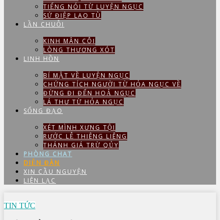
TIẾNG NÓI TỪ LUYỆN NGỤC
SỨ ĐIỆP LAO TÙ
LẦN CHUỖI
KINH MÂN CÔI
LÒNG THƯƠNG XÓT
LINH HỒN
BÍ MẬT VỀ LUYỆN NGỤC
CHỨNG TÍCH NGƯỜI TỪ HỎA NGỤC VỀ
ĐỪNG ĐI ĐẾN HOẢ NGỤC
LÁ THƯ TỪ HỎA NGỤC
SỐNG ĐẠO
XÉT MÌNH XƯNG TỘI
RƯỚC LỄ THIÊNG LIÊNG
THÁNH GIÁ TRỪ QỦY
PHÒNG CHAT
DIỄN ĐÀN
XIN CẦU NGUYỆN
LIÊN LẠC
TIN TỨC