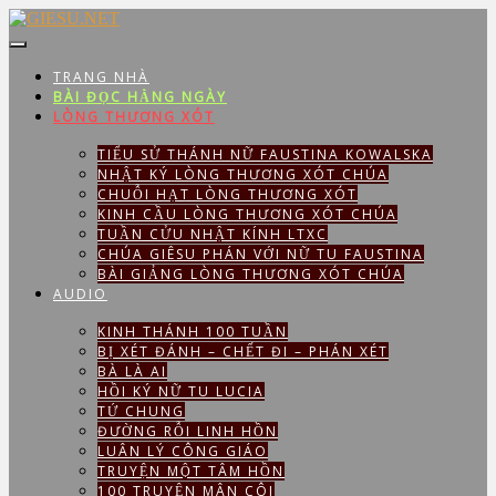
Skip
to
content
TRANG NHÀ
BÀI ĐỌC HẰNG NGÀY
LÒNG THƯƠNG XÓT
TIỂU SỬ THÁNH NỮ FAUSTINA KOWALSKA
NHẬT KÝ LÒNG THƯƠNG XÓT CHÚA
CHUỖI HẠT LÒNG THƯƠNG XÓT
KINH CẦU LÒNG THƯƠNG XÓT CHÚA
TUẦN CỬU NHẬT KÍNH LTXC
CHÚA GIÊSU PHÁN VỚI NỮ TU FAUSTINA
BÀI GIẢNG LÒNG THƯƠNG XÓT CHÚA
AUDIO
KINH THÁNH 100 TUẦN
BỊ XÉT ĐÁNH – CHẾT ĐI – PHÁN XÉT
BÀ LÀ AI
HỒI KÝ NỮ TU LUCIA
TỨ CHUNG
ĐƯỜNG RỖI LINH HỒN
LUÂN LÝ CÔNG GIÁO
TRUYỆN MỘT TÂM HỒN
100 TRUYỆN MÂN CÔI