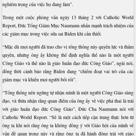
nghiêm trọng của việc họ đang làm”.
Trong một cuộc phỏng vấn ngày 13 tháng 2 với Catholic World
Report, Đức Tổng Giám Mục Naumann nhấn mạnh trách nhiệm của
các giám mục trong việc sửa sai Biden khi cần thiết.
“Mặc dù mọi người đã trao cho vị tổng thống này quyền lực và thẩm
quyền, nhưng ông ấy không thể định nghĩa thế nào là một người
Công Giáo và thế nào là giáo huấn đạo đức Công Giáo”, ngài nói,
đồng thời cảnh báo rằng Biden đang “chiếm đoạt vai trò của các
giám mục và khiến mọi người bối rối”.
“Tổng thống nên ngừng tự nhận mình là một người Công Giáo sùng
đạo, và thừa nhận rằng quan điểm của ông ấy về việc phá thai là trái
với giáo huấn đạo đức Công Giáo”, Đức Cha Naumann nói với
Catholic World Report. “Sẽ là một cách tiếp cận trung thực hơn từ
ông ta khi nói rằng ông ta không đồng ý với Giáo hội của mình về
vấn đề quan trọng này và rằng ông ta đã hành động trái với giáo