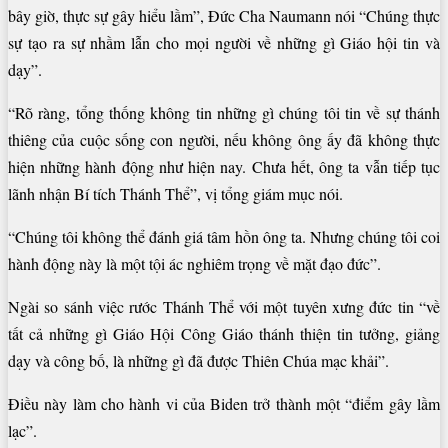
bây giờ, thực sự gây hiểu lầm”, Đức Cha Naumann nói “Chúng thực
sự tạo ra sự nhầm lẫn cho mọi người về những gì Giáo hội tin và
dạy”.
“Rõ ràng, tổng thống không tin những gì chúng tôi tin về sự thánh
thiêng của cuộc sống con người, nếu không ông ấy đã không thực
hiện những hành động như hiện nay. Chưa hết, ông ta vẫn tiếp tục
lãnh nhận Bí tích Thánh Thể”, vị tổng giám mục nói.
“Chúng tôi không thể đánh giá tâm hồn ông ta. Nhưng chúng tôi coi
hành động này là một tội ác nghiêm trọng về mặt đạo đức”.
Ngài so sánh việc rước Thánh Thể với một tuyên xưng đức tin “về
tất cả những gì Giáo Hội Công Giáo thánh thiện tin tưởng, giảng
dạy và công bố, là những gì đã được Thiên Chúa mạc khải”.
Điều này làm cho hành vi của Biden trở thành một “điểm gây lầm
lạc”.