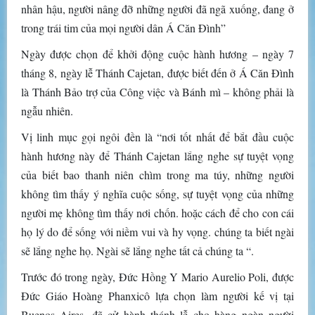
nhân hậu, người nâng đỡ những người đã ngã xuống, đang ở
trong trái tim của mọi người dân Á Căn Đình”
Ngày được chọn để khởi động cuộc hành hương – ngày 7
tháng 8, ngày lễ Thánh Cajetan, được biết đến ở Á Căn Đình
là Thánh Bảo trợ của Công việc và Bánh mì – không phải là
ngẫu nhiên.
Vị linh mục gọi ngôi đền là “nơi tốt nhất để bắt đầu cuộc
hành hương này để Thánh Cajetan lắng nghe sự tuyệt vọng
của biết bao thanh niên chìm trong ma túy, những người
không tìm thấy ý nghĩa cuộc sống, sự tuyệt vọng của những
người mẹ không tìm thấy nơi chốn. hoặc cách để cho con cái
họ lý do để sống với niềm vui và hy vọng. chúng ta biết ngài
sẽ lắng nghe họ. Ngài sẽ lắng nghe tất cả chúng ta “.
Trước đó trong ngày, Đức Hồng Y Mario Aurelio Poli, được
Đức Giáo Hoàng Phanxicô lựa chọn làm người kế vị tại
Buenos Aires, đã cử hành thánh lễ cho hàng ngàn người