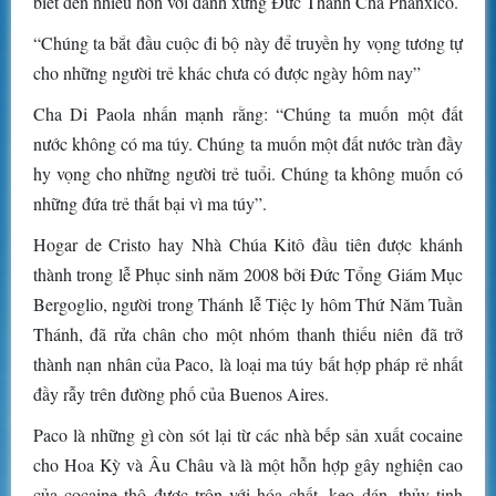
biết đến nhiều hơn với danh xưng Đức Thánh Cha Phanxicô.
“Chúng ta bắt đầu cuộc đi bộ này để truyền hy vọng tương tự
cho những người trẻ khác chưa có được ngày hôm nay”
Cha Di Paola nhấn mạnh rằng: “Chúng ta muốn một đất
nước không có ma túy. Chúng ta muốn một đất nước tràn đầy
hy vọng cho những người trẻ tuổi. Chúng ta không muốn có
những đứa trẻ thất bại vì ma túy”.
Hogar de Cristo hay Nhà Chúa Kitô đầu tiên được khánh
thành trong lễ Phục sinh năm 2008 bởi Đức Tổng Giám Mục
Bergoglio, người trong Thánh lễ Tiệc ly hôm Thứ Năm Tuần
Thánh, đã rửa chân cho một nhóm thanh thiếu niên đã trở
thành nạn nhân của Paco, là loại ma túy bất hợp pháp rẻ nhất
đầy rẫy trên đường phố của Buenos Aires.
Paco là những gì còn sót lại từ các nhà bếp sản xuất cocaine
cho Hoa Kỳ và Âu Châu và là một hỗn hợp gây nghiện cao
của cocaine thô được trộn với hóa chất, keo dán, thủy tinh