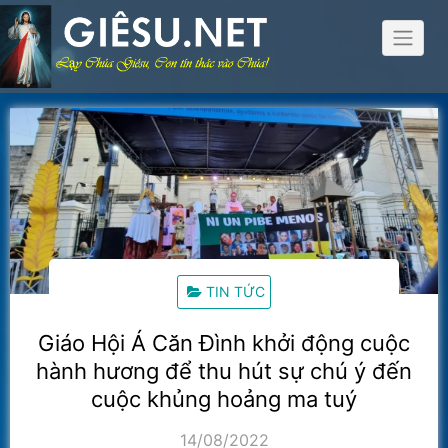
Skip
to
content
TIN TỨC
Giáo Hội Á Căn Đình khởi động cuộc
hành hương để thu hút sự chú ý đến
cuộc khủng hoảng ma tuý
14/08/2022