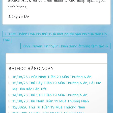
hành hương.
Đặng Tự Do
Điều
← Đức Thánh Cha Piô thứ 12 là một người bạn lớn của dân Do
hướng
Thái
bài
Kinh Truyền Tin 15/8: Thiên đàng ở trong tầm tay →
viết
BÀI ĐỌC HẰNG NGÀY
16/08/26 Chúa Nhật Tuần 20 Mùa Thường Niên
15/08/26 Thứ Bảy Tuần 19 Mùa Thường Niên, Lễ Ðức
Mẹ Hồn Xác Lên Trời
14/08/26 Thứ Sáu Tuần 19 Mùa Thường Niên
13/08/26 Thứ Năm Tuần 19 Mùa Thường Niên
12/08/26 Thứ Tư Tuần 19 Mùa Thường Niên