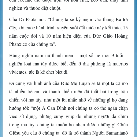
nghiền và thuốc diệt chuột.
Cha Di Paola nói: “Chúng ta sẽ kỷ niệm vào tháng Ba tới
đây, khi cuộc hành trình xuyên suốt đất nước này kết thúc, 15
năm cuộc đời và 10 năm hiện diện của Đức Giáo Hoàng
Phanxicô của chúng ta”.
Hàng nghìn nam nữ thanh niên – một số trẻ mới 9 tuổi –
nghiện loại ma túy được biết đến ở địa phương là muertos
vivientes, tức là kẻ chết biết đi.
Đi cùng với hình ảnh của Đức Mẹ Lujan sẽ là một lá cờ mô
tả nhiều trẻ em và thanh thiếu niên đã thất bại trong trận
chiến với ma túy, như một lời nhắc nhở về những gì họ đang
hướng tới: “một Á Căn Đình nơi chúng ta có thể ngăn chặn
việc sử dụng, nhưng cũng giúp đỡ những người đã chìm
trong ma túy. chúng ta muốn họ nhận được những gì Chúa
Giêsu yêu cầu ở chúng ta: đó là trở thành Người Samaritanô