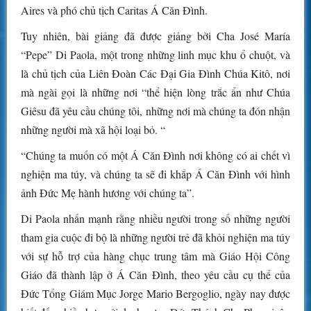
Aires và phó chủ tịch Caritas Á Căn Đình.
Tuy nhiên, bài giảng đã được giảng bởi Cha José María
“Pepe” Di Paola, một trong những linh mục khu ổ chuột, và
là chủ tịch của Liên Đoàn Các Đại Gia Đình Chúa Kitô, nơi
mà ngài gọi là những nơi “thể hiện lòng trắc ẩn như Chúa
Giêsu đã yêu cầu chúng tôi, những nơi mà chúng ta đón nhận
những người mà xã hội loại bỏ. “
“Chúng ta muốn có một Á Căn Đình nơi không có ai chết vì
nghiện ma túy, và chúng ta sẽ đi khắp Á Căn Đình với hình
ảnh Đức Mẹ hành hương với chúng ta”.
Di Paola nhấn mạnh rằng nhiều người trong số những người
tham gia cuộc đi bộ là những người trẻ đã khỏi nghiện ma túy
với sự hỗ trợ của hàng chục trung tâm mà Giáo Hội Công
Giáo đã thành lập ở Á Căn Đình, theo yêu cầu cụ thể của
Đức Tổng Giám Mục Jorge Mario Bergoglio, ngày nay được