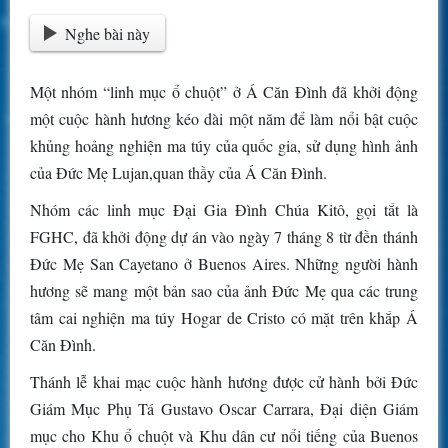
Nghe bài này
Một nhóm “linh mục ổ chuột” ở Á Căn Đình đã khởi động
một cuộc hành hương kéo dài một năm để làm nổi bật cuộc
khủng hoảng nghiện ma túy của quốc gia, sử dụng hình ảnh
của Đức Mẹ Lujan,quan thầy của Á Căn Đình.
Nhóm các linh mục Đại Gia Đình Chúa Kitô, gọi tắt là
FGHC, đã khởi động dự án vào ngày 7 tháng 8 từ đền thánh
Đức Mẹ San Cayetano ở Buenos Aires. Những người hành
hương sẽ mang một bản sao của ảnh Đức Mẹ qua các trung
tâm cai nghiện ma túy Hogar de Cristo có mặt trên khắp Á
Căn Đình.
Thánh lễ khai mạc cuộc hành hương được cử hành bởi Đức
Giám Mục Phụ Tá Gustavo Oscar Carrara, Đại diện Giám
mục cho Khu ổ chuột và Khu dân cư nổi tiếng của Buenos