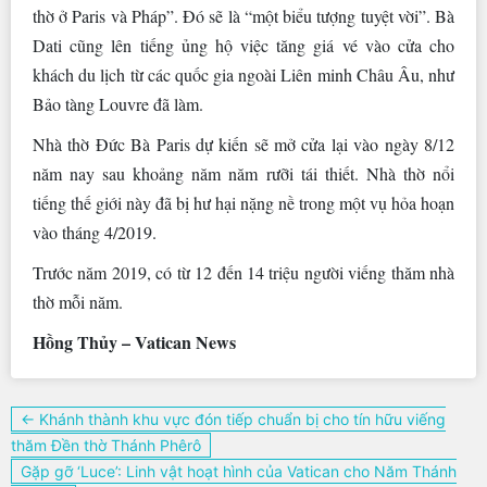
thờ ở Paris và Pháp”. Đó sẽ là “một biểu tượng tuyệt vời”. Bà
Dati cũng lên tiếng ủng hộ việc tăng giá vé vào cửa cho
khách du lịch từ các quốc gia ngoài Liên minh Châu Âu, như
Bảo tàng Louvre đã làm.
Nhà thờ Đức Bà Paris dự kiến sẽ mở cửa lại vào ngày 8/12
năm nay sau khoảng năm năm rưỡi tái thiết. Nhà thờ nổi
tiếng thế giới này đã bị hư hại nặng nề trong một vụ hỏa hoạn
vào tháng 4/2019.
Trước năm 2019, có từ 12 đến 14 triệu người viếng thăm nhà
thờ mỗi năm.
Hồng Thủy – Vatican News
Điều
← Khánh thành khu vực đón tiếp chuẩn bị cho tín hữu viếng
hướng
thăm Đền thờ Thánh Phêrô
bài
Gặp gỡ ‘Luce’: Linh vật hoạt hình của Vatican cho Năm Thánh