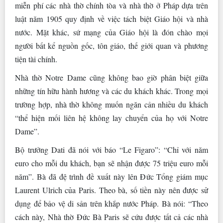
miễn phí các nhà thờ chính tòa và nhà thờ ở Pháp dựa trên
luật năm 1905 quy định về việc tách biệt Giáo hội và nhà
nước. Mặt khác, sứ mạng của Giáo hội là đón chào mọi
người bất kể nguồn gốc, tôn giáo, thế giới quan và phương
tiện tài chính.
Nhà thờ Notre Dame cũng không bao giờ phân biệt giữa
những tín hữu hành hương và các du khách khác. Trong mọi
trường hợp, nhà thờ không muốn ngăn cản nhiều du khách
“thể hiện mối liên hệ không lay chuyển của họ với Notre
Dame”.
Bộ trưởng Dati đã nói với báo “Le Figaro”: “Chỉ với năm
euro cho mỗi du khách, bạn sẽ nhận được 75 triệu euro mỗi
năm”. Bà đã đệ trình đề xuất này lên Đức Tổng giám mục
Laurent Ulrich của Paris. Theo bà, số tiền này nên được sử
dụng để bảo vệ di sản trên khắp nước Pháp. Bà nói: “Theo
cách này, Nhà thờ Đức Bà Paris sẽ cứu được tất cả các nhà