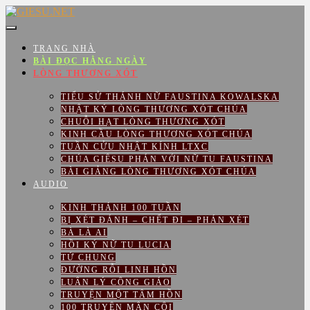
Skip
to
content
TRANG NHÀ
BÀI ĐỌC HẰNG NGÀY
LÒNG THƯƠNG XÓT
TIỂU SỬ THÁNH NỮ FAUSTINA KOWALSKA
NHẬT KÝ LÒNG THƯƠNG XÓT CHÚA
CHUỖI HẠT LÒNG THƯƠNG XÓT
KINH CẦU LÒNG THƯƠNG XÓT CHÚA
TUẦN CỬU NHẬT KÍNH LTXC
CHÚA GIÊSU PHÁN VỚI NỮ TU FAUSTINA
BÀI GIẢNG LÒNG THƯƠNG XÓT CHÚA
AUDIO
KINH THÁNH 100 TUẦN
BỊ XÉT ĐÁNH – CHẾT ĐI – PHÁN XÉT
BÀ LÀ AI
HỒI KÝ NỮ TU LUCIA
TỨ CHUNG
ĐƯỜNG RỖI LINH HỒN
LUÂN LÝ CÔNG GIÁO
TRUYỆN MỘT TÂM HỒN
100 TRUYỆN MÂN CÔI