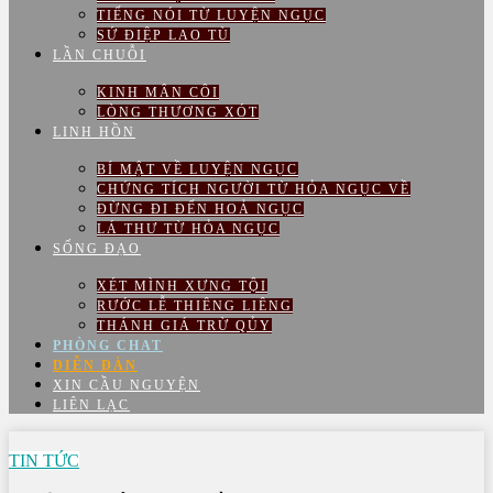
TIẾNG NÓI TỪ LUYỆN NGỤC
SỨ ĐIỆP LAO TÙ
LẦN CHUỖI
KINH MÂN CÔI
LÒNG THƯƠNG XÓT
LINH HỒN
BÍ MẬT VỀ LUYỆN NGỤC
CHỨNG TÍCH NGƯỜI TỪ HỎA NGỤC VỀ
ĐỪNG ĐI ĐẾN HOẢ NGỤC
LÁ THƯ TỪ HỎA NGỤC
SỐNG ĐẠO
XÉT MÌNH XƯNG TỘI
RƯỚC LỄ THIÊNG LIÊNG
THÁNH GIÁ TRỪ QỦY
PHÒNG CHAT
DIỄN ĐÀN
XIN CẦU NGUYỆN
LIÊN LẠC
TIN TỨC