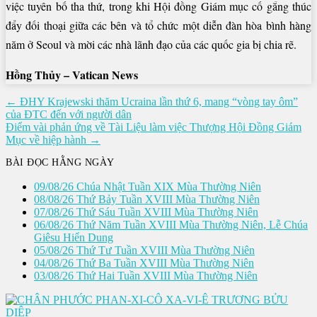
việc tuyên bố tha thứ, trong khi Hội đồng Giám mục cố gắng thúc
đẩy đối thoại giữa các bên và tổ chức một diễn đàn hòa bình hàng
năm ở Seoul và mời các nhà lãnh đạo của các quốc gia bị chia rẽ.
Hồng Thủy – Vatican News
Điều
← ĐHY Krajewski thăm Ucraina lần thứ 6, mang “vòng tay ôm”
của ĐTC đến với người dân
hướng
Điểm vài phản ứng về Tài Liệu làm việc Thượng Hội Đồng Giám
bài
Mục về hiệp hành →
viết
BÀI ĐỌC HẰNG NGÀY
09/08/26 Chúa Nhật Tuần XIX Mùa Thường Niên
08/08/26 Thứ Bảy Tuần XVIII Mùa Thường Niên
07/08/26 Thứ Sáu Tuần XVIII Mùa Thường Niên
06/08/26 Thứ Năm Tuần XVIII Mùa Thường Niên, Lễ Chúa
Giêsu Hiển Dung
05/08/26 Thứ Tư Tuần XVIII Mùa Thường Niên
04/08/26 Thứ Ba Tuần XVIII Mùa Thường Niên
03/08/26 Thứ Hai Tuần XVIII Mùa Thường Niên