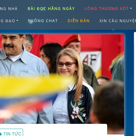
ANG NHÀ
BÀI ĐỌC HẰNG NGÀY
LÒNG THƯƠNG XÓT
NG ĐẠO
PHÒNG CHAT
DIỄN ĐÀN
XIN CẦU NGUYỆ
TIN TỨC