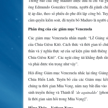
Thông báo của ông Maduro được đưa ra chỉ vài giờ
ông Edmundo González Urrutia, người đã giành chiế
lệ áp đảo, theo số phiếu do phe đối lập công bố. T
cầm quyền kiểm soát, đã tuyên bố Maduro là người c
Phản ứng của các giám mục Venezuela
Các giám mục Venezuela nhấn mạnh: “Lễ Giáng sin
của Chúa Giêsu Kitô. Cách thức và thời gian tổ chứ
thần và ý nghĩa thực sự của sự kiện giàu tính thiêng 
Chúa Giêsu Kitô”. Các ngài cũng tái khẳng định rằn
và phải được tôn trọng như vậy”.
Hội đồng Giám mục Venezuela nhắc lại rằng Giáng s
Chúa Hiển Linh. Tuyên bố của các Giám mục kết 
chúng ta thời gian Mùa Vọng, năm nay bắt đầu vào 
sinh truyền thống và Thánh lễ
‘de aguinaldo’
[phong
là thời gian sám hối trong Mùa Vọng]”.
Hồng Thủy – Vatican News