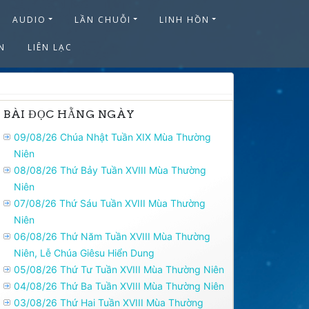
AUDIO
LẦN CHUỖI
LINH HỒN
N
LIÊN LẠC
BÀI ĐỌC HẰNG NGÀY
09/08/26 Chúa Nhật Tuần XIX Mùa Thường
Niên
08/08/26 Thứ Bảy Tuần XVIII Mùa Thường
Niên
07/08/26 Thứ Sáu Tuần XVIII Mùa Thường
Niên
06/08/26 Thứ Năm Tuần XVIII Mùa Thường
Niên, Lễ Chúa Giêsu Hiển Dung
05/08/26 Thứ Tư Tuần XVIII Mùa Thường Niên
04/08/26 Thứ Ba Tuần XVIII Mùa Thường Niên
03/08/26 Thứ Hai Tuần XVIII Mùa Thường