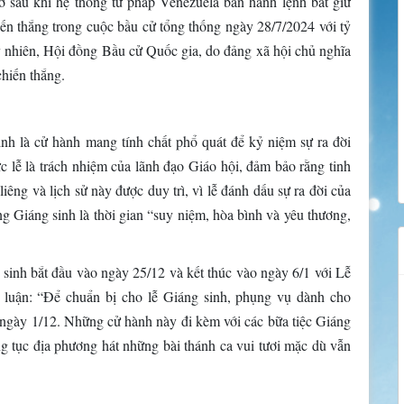
 sau khi hệ thống tư pháp Venezuela ban hành lệnh bắt giữ
n thắng trong cuộc bầu cử tổng thống ngày 28/7/2024 với tỷ
uy nhiên, Hội đồng Bầu cử Quốc gia, do đảng xã hội chủ nghĩa
hiến thắng.
h là cử hành mang tính chất phổ quát để kỷ niệm sự ra đời
c lễ là trách nhiệm của lãnh đạo Giáo hội, đảm bảo rằng tinh
liêng và lịch sử này được duy trì, vì lễ đánh dấu sự ra đời của
g Giáng sinh là thời gian “suy niệm, hòa bình và yêu thương,
inh bắt đầu vào ngày 25/12 và kết thúc vào ngày 6/1 với Lễ
luận: “Để chuẩn bị cho lễ Giáng sinh, phụng vụ dành cho
ngày 1/12. Những cử hành này đi kèm với các bữa tiệc Giáng
 tục địa phương hát những bài thánh ca vui tươi mặc dù vẫn