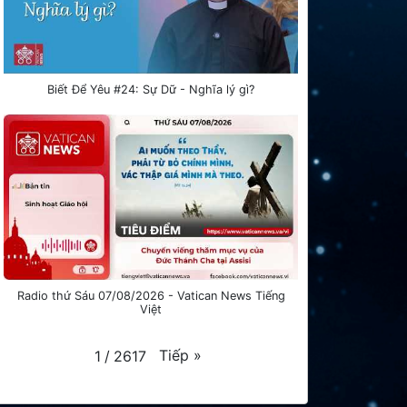
Biết Để Yêu #24: Sự Dữ - Nghĩa lý gì?
Radio thứ Sáu 07/08/2026 - Vatican News Tiếng
Việt
Tiếp
»
1
/
2617