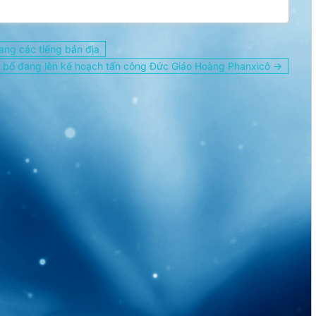
ang các tiếng bản địa
g bố đang lên kế hoạch tấn công Đức Giáo Hoàng Phanxicô →