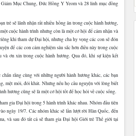
ng Giám Mục Chung, Đức Hồng Y Yeom và 28 linh mục đồng
n trẻ sẽ lãnh nhận rất nhiều hồng ân trong cuộc hành hương,
à một cuộc hành trình nhưng còn là một cơ hội để cảm nhận và
riêng khi tham dự Đại hội, nhưng cha hy vọng các con sẽ đón
uyện để các con cảm nghiệm sâu sắc hơn điều này trong cuộc
êu và ơn xin trong cuộc hành hương. Qua đó, khi sự kiện kết
ắc chắn rằng cùng với những người hành hương khác, các bạn
g, mệt mỏi, đói khát. Nhưng nếu họ cầu nguyện với lòng biết
hành hương cũng sẽ là một cơ hội tốt để học hỏi về cuộc sống.
tham gia Đại hội trong 5 hành trình khác nhau. Nhóm đầu tiên
ào ngày 19/7. Các nhóm khác sẽ lần lượt rời Hàn Quốc, đến
 và sau đó tất cả sẽ tham gia Đại hội Giới trẻ Thế giới tại