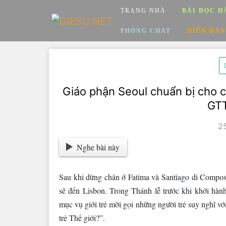
Skip
TRANG NHÀ
BÀI ĐỌC H
to
content
PHÒNG CHAT
DIỄN ĐÀN
Giáo phận Seoul chuẩn bị cho c
GTT
2
Nghe bài này
Sau khi dừng chân ở Fatima và Santiago di Compost
sẽ đến Lisbon. Trong Thánh lễ trước khi khởi hà
mục vụ giới trẻ mời gọi những người trẻ suy nghĩ vớ
trẻ Thế giới?”.