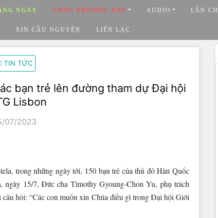
ẰNG NGÀY
LÒNG THƯƠNG XÓT
AUDIO
LẦN C
XIN CẦU NGUYỆN
LIÊN LẠC
TIN TỨC
ác bạn trẻ lên đường tham dự Đại hội
G Lisbon
5/07/2023
ela, trong những ngày tới, 150 bạn trẻ của thủ đô Hàn Quốc
nh, ngày 15/7, Đức cha Timothy Gyoung-Chon Yu, phụ trách
i câu hỏi: “Các con muốn xin Chúa điều gì trong Đại hội Giới