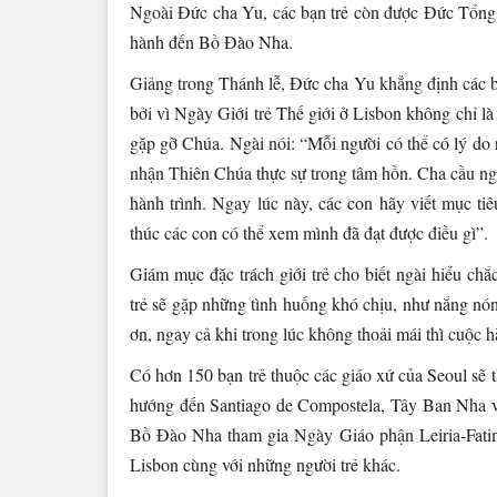
Ngoài Đức cha Yu, các bạn trẻ còn được Đức Tổ
hành đến Bồ Đào Nha.
Giảng trong Thánh lễ, Đức cha Yu khẳng định các bạ
bởi vì Ngày Giới trẻ Thế giới ở Lisbon không chỉ l
gặp gỡ Chúa. Ngài nói: “Mỗi người có thể có lý do 
nhận Thiên Chúa thực sự trong tâm hồn. Cha cầu ng
hành trình. Ngay lúc này, các con hãy viết mục ti
thúc các con có thể xem mình đã đạt được điều gì”.
Giám mục đặc trách giới trẻ cho biết ngài hiểu ch
trẻ sẽ gặp những tình huống khó chịu, như nắng nón
ơn, ngay cả khi trong lúc không thoải mái thì cuộc 
Có hơn 150 bạn trẻ thuộc các giáo xứ của Seoul sẽ 
hướng đến Santiago de Compostela, Tây Ban Nha v
Bồ Đào Nha tham gia Ngày Giáo phận Leiria-Fatima,
Lisbon cùng với những người trẻ khác.