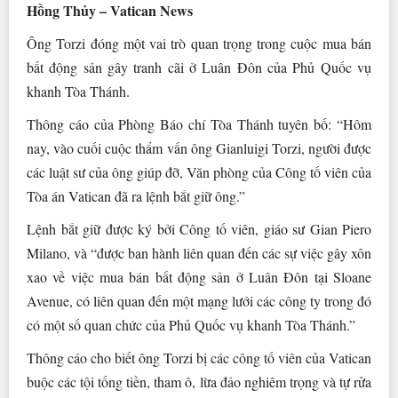
Hồng Thủy – Vatican News
Ông Torzi đóng một vai trò quan trọng trong cuộc mua bán
bất động sản gây tranh cãi ở Luân Đôn của Phủ Quốc vụ
khanh Tòa Thánh.
Thông cáo của Phòng Báo chí Tòa Thánh tuyên bố: “Hôm
nay, vào cuối cuộc thẩm vấn ông Gianluigi Torzi, người được
các luật sư của ông giúp đỡ, Văn phòng của Công tố viên của
Tòa án Vatican đã ra lệnh bắt giữ ông.”
Lệnh bắt giữ được ký bởi Công tố viên, giáo sư Gian Piero
Milano, và “được ban hành liên quan đến các sự việc gây xôn
xao về việc mua bán bất động sản ở Luân Đôn tại Sloane
Avenue, có liên quan đến một mạng lưới các công ty trong đó
có một số quan chức của Phủ Quốc vụ khanh Tòa Thánh.”
Thông cáo cho biết ông Torzi bị các công tố viên của Vatican
buộc các tội tống tiền, tham ô, lừa đảo nghiêm trọng và tự rửa