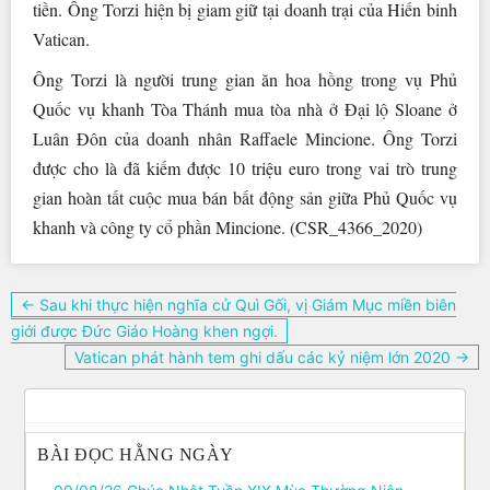
tiền. Ông Torzi hiện bị giam giữ tại doanh trại của Hiến binh
Vatican.
Ông Torzi là người trung gian ăn hoa hồng trong vụ Phủ
Quốc vụ khanh Tòa Thánh mua tòa nhà ở Đại lộ Sloane ở
Luân Đôn của doanh nhân Raffaele Mincione. Ông Torzi
được cho là đã kiếm được 10 triệu euro trong vai trò trung
gian hoàn tất cuộc mua bán bất động sản giữa Phủ Quốc vụ
khanh và công ty cổ phần Mincione. (CSR_4366_2020)
Điều
← Sau khi thực hiện nghĩa cử Quì Gối, vị Giám Mục miền biên
hướng
giới được Đức Giáo Hoàng khen ngợi.
bài
Vatican phát hành tem ghi dấu các kỷ niệm lớn 2020 →
viết
BÀI ĐỌC HẰNG NGÀY