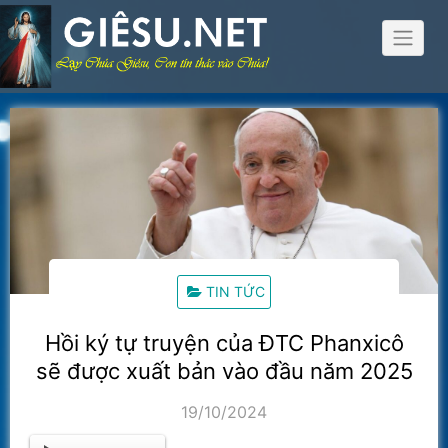
Skip
to
content
TIN TỨC
Hồi ký tự truyện của ĐTC Phanxicô
sẽ được xuất bản vào đầu năm 2025
19/10/2024