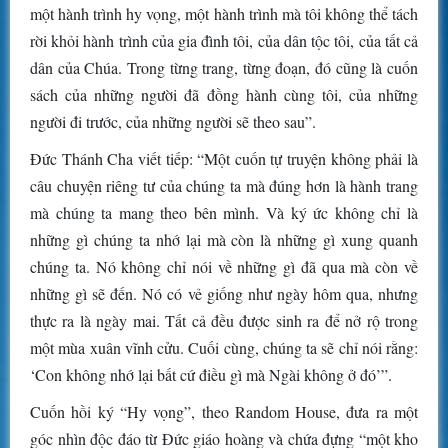
một hành trình hy vọng, một hành trình mà tôi không thể tách
rời khỏi hành trình của gia đình tôi, của dân tộc tôi, của tất cả
dân của Chúa. Trong từng trang, từng đoạn, đó cũng là cuốn
sách của những người đã đồng hành cùng tôi, của những
người đi trước, của những người sẽ theo sau”.
Đức Thánh Cha viết tiếp: “Một cuốn tự truyện không phải là
câu chuyện riêng tư của chúng ta mà đúng hơn là hành trang
mà chúng ta mang theo bên mình. Và ký ức không chỉ là
những gì chúng ta nhớ lại mà còn là những gì xung quanh
chúng ta. Nó không chỉ nói về những gì đã qua mà còn về
những gì sẽ đến. Nó có vẻ giống như ngày hôm qua, nhưng
thực ra là ngày mai. Tất cả đều được sinh ra để nở rộ trong
một mùa xuân vĩnh cửu. Cuối cùng, chúng ta sẽ chỉ nói rằng:
‘Con không nhớ lại bất cứ điều gì mà Ngài không ở đó’”.
Cuốn hồi ký “Hy vọng”, theo Random House, đưa ra một
góc nhìn độc đáo từ Đức giáo hoàng và chứa đựng “một kho