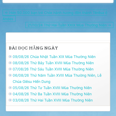
Điều
← Hơn 50.000 bạn trẻ Chile hành hương đền thánh Têrêsa ở
hướng
Andes
bài
21/10/24 Thứ Hai Tuần XXIX Mùa Thường Niên →
viết
BÀI ĐỌC HẰNG NGÀY
09/08/26 Chúa Nhật Tuần XIX Mùa Thường Niên
08/08/26 Thứ Bảy Tuần XVIII Mùa Thường Niên
07/08/26 Thứ Sáu Tuần XVIII Mùa Thường Niên
06/08/26 Thứ Năm Tuần XVIII Mùa Thường Niên, Lễ
Chúa Giêsu Hiển Dung
05/08/26 Thứ Tư Tuần XVIII Mùa Thường Niên
04/08/26 Thứ Ba Tuần XVIII Mùa Thường Niên
03/08/26 Thứ Hai Tuần XVIII Mùa Thường Niên