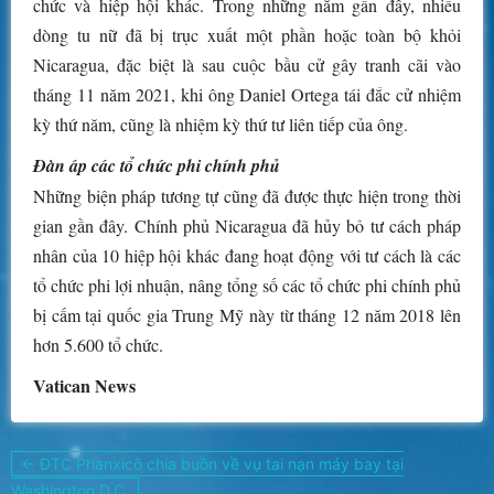
chức và hiệp hội khác. Trong những năm gần đây, nhiều
dòng tu nữ đã bị trục xuất một phần hoặc toàn bộ khỏi
Nicaragua, đặc biệt là sau cuộc bầu cử gây tranh cãi vào
tháng 11 năm 2021, khi ông Daniel Ortega tái đắc cử nhiệm
kỳ thứ năm, cũng là nhiệm kỳ thứ tư liên tiếp của ông.
Đàn áp các tổ chức phi chính phủ
Những biện pháp tương tự cũng đã được thực hiện trong thời
gian gần đây. Chính phủ Nicaragua đã hủy bỏ tư cách pháp
nhân của 10 hiệp hội khác đang hoạt động với tư cách là các
tổ chức phi lợi nhuận, nâng tổng số các tổ chức phi chính phủ
bị cấm tại quốc gia Trung Mỹ này từ tháng 12 năm 2018 lên
hơn 5.600 tổ chức.
Vatican News
Điều
← ĐTC Phanxicô chia buồn về vụ tai nạn máy bay tại
hướng
Washington D.C.