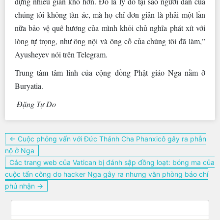
đựng nhiều gian khổ hơn. Đó là lý do tại sao người dân của
chúng tôi không tàn ác, mà họ chỉ đơn giản là phải một lần
nữa bảo vệ quê hương của mình khỏi chủ nghĩa phát xít với
lòng tự trọng, như ông nội và ông cố của chúng tôi đã làm,”
Ayusheyev nói trên Telegram.
Trung tâm tâm linh của cộng đồng Phật giáo Nga nằm ở
Buryatia.
Đặng Tự Do
Điều
← Cuộc phỏng vấn với Đức Thánh Cha Phanxicô gây ra phẫn
hướng
nộ ở Nga
bài
Các trang web của Vatican bị đánh sập đồng loạt: bóng ma của
viết
cuộc tấn công do hacker Nga gây ra nhưng văn phòng báo chí
phủ nhận →