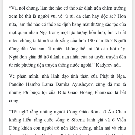
“Và, nói chung, làm thế nào có thể xác định trên chiến trường
xem kẻ thù là người vui vẻ, ủ rũ, đa cảm hay độc ác? Hơn
nữa, làm thế nào có thể xác định bằng mắt thường sắc tộc của
một quân nhân Nga trong một lực lượng hỗn hợp, bởi vì đất
nước chúng ta là nơi sinh sống của hơn 190 dân tộc? Người
đứng đầu Vatican tất nhiên không thể trả lời câu hỏi này.
Ngài đơn giản đã trở thành nạn nhân của sự tuyên truyền đến
từ các phương tiện truyền thông nước ngoài,” Kadyrov nói.
Về phần mình, nhà lãnh đạo tinh thần của Phật tử Nga,
Pandito Hambo Lama Damba Ayusheyev, cũng đã mô tả
những lời buộc tội của Đức Giáo Hoàng Phanxicô là bất
công.
“Tôi nghĩ rằng những người Công Giáo Rôma ở Âu Châu
không hiểu rằng cuộc sống ở Siberia lạnh giá và ở Viễn
Đông khiến con người trở nên kiên cường, nhẫn nại và chịu