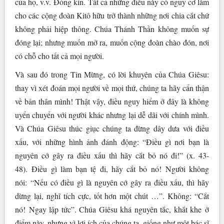
của họ, v.v. Đóng kín. Tất cả những điều này có nguy cơ làm
cho các cộng đoàn Kitô hữu trở thành những nơi chia cắt chứ
không phải hiệp thông. Chúa Thánh Thần không muốn sự
đóng lại; nhưng muốn mở ra, muốn cộng đoàn chào đón, nơi
có chỗ cho tất cả mọi người.
Và sau đó trong Tin Mừng, có lời khuyên của Chúa Giêsu:
thay vì xét đoán mọi người về mọi thứ, chúng ta hãy cẩn thận
về bản thân mình! Thật vậy, điều nguy hiểm ở đây là không
uyển chuyển với người khác nhưng lại dễ dãi với chính mình.
Và Chúa Giêsu thúc giục chúng ta đừng dây dưa với điều
xấu, với những hình ảnh đánh động: “Điều gì nơi bạn là
nguyên cớ gây ra điều xấu thì hãy cắt bỏ nó đi!” (x. 43-
48). Điều gì làm bạn tệ đi, hãy cắt bỏ nó! Người không
nói: “Nếu có điều gì là nguyên cớ gây ra điều xấu, thì hãy
dừng lại, nghĩ tích cực, tốt hơn một chút …”. Không: “Cắt
nó! Ngay lập tức”. Chúa Giêsu khá nguyên tắc, khắt khe ở
điểm này, nhưng vì lợi ích của chúng ta, giống như một bác sĩ