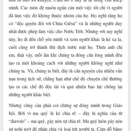
mình. Các môn đệ muốn ngăn cản một việc tốt chỉ vì người
đã làm việc đó không thuộc nhóm của họ. Họ nghĩ rằng họ
có “độc quyền đối với Chúa Giêsu” và là những người duy
nhất được phép làm việc cho Nước Trời. Nhưng với suy nghĩ
này, họ đi đến chỗ yêu mình và xem người khác là kẻ xa lạ,
cuối cùng trở thành thù địch trước mặt họ. Thưa anh chị
em, thật vậy, mỗi lần khi chúng ta đóng cửa lòng mình đều
tạo ra một khoảng cách với những người không nghĩ như
chúng ta. Và, chúng ta biết, đây là căn nguyên của nhiều vấn
nạn trong lịch sử, chẳng hạn như chế độ chuyên chế thường
tạo ra các chế độ độc tài và quá nhiều bạo lực chống lại
những người khác biệt.
Nhưng cũng cần phải coi chừng sự đóng mình trong Giáo
hội. Bởi vì ma quỷ là kẻ chia rẽ – đây là nghĩa của từ
“diavolo” – ma quỷ, gây nên sự chia rẽ. Ma quỷ luôn gây nên
sự nghi ngờ để phân chia và loại trừ người ta. Cám dỗ bằng