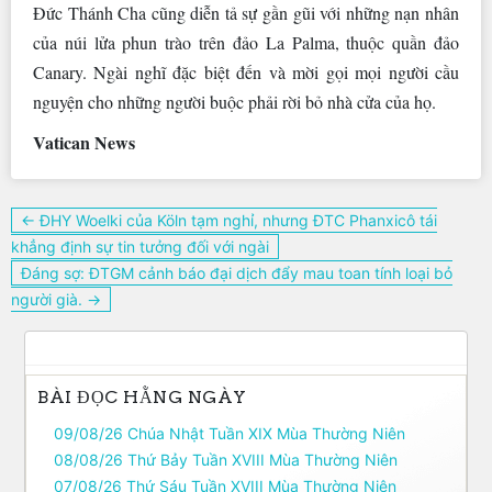
Đức Thánh Cha cũng diễn tả sự gần gũi với những nạn nhân
của núi lửa phun trào trên đảo La Palma, thuộc quần đảo
Canary. Ngài nghĩ đặc biệt đến và mời gọi mọi người cầu
nguyện cho những người buộc phải rời bỏ nhà cửa của họ.
Vatican News
Điều
← ĐHY Woelki của Köln tạm nghỉ, nhưng ĐTC Phanxicô tái
hướng
khẳng định sự tin tưởng đối với ngài
bài
Đáng sợ: ĐTGM cảnh báo đại dịch đẩy mau toan tính loại bỏ
viết
người già. →
BÀI ĐỌC HẰNG NGÀY
09/08/26 Chúa Nhật Tuần XIX Mùa Thường Niên
08/08/26 Thứ Bảy Tuần XVIII Mùa Thường Niên
07/08/26 Thứ Sáu Tuần XVIII Mùa Thường Niên