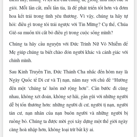
giỏi. Mỗi lần cắt, mỗi lần tỉa, là để phát triển tốt hơn và đơm
hoa kết trái trong tình yêu thương. Vì vậy, chúng ta hãy tự
hỏi: điều gì trong tôi trái ngược với Tin Mừng? Cụ thể, Chúa
Giê-su muốn tôi cắt bỏ điều gì trong cuộc sống mình?
Chúng ta hãy cầu nguyện với Đức Trinh Nữ Vô Nhiễm để
Mẹ giúp chúng ta biết chào đón người khác và cảnh giác với
chính mình.
Sau Kinh Truyền Tin, Đức Thánh Cha nhắc đến hôm nay là
Ngày Quốc tế Di cư và Tị nạn, năm nay với chủ đề “Hướng
đến một ‘chúng ta’ luôn mở rộng hơn”. Cần bước đi cùng
nhau, không xét đoán, không sợ hãi, gần gũi với những người
dễ bị tổn thương hơn: những người di cư, người tị nạn, người
tản cư, nạn nhân của nạn buôn người và những người bị
ruồng bỏ. Chúng ta được mời gọi xây dựng một thế giới ngày
càng hoà nhập hơn, không loại trừ bất kỳ ai.