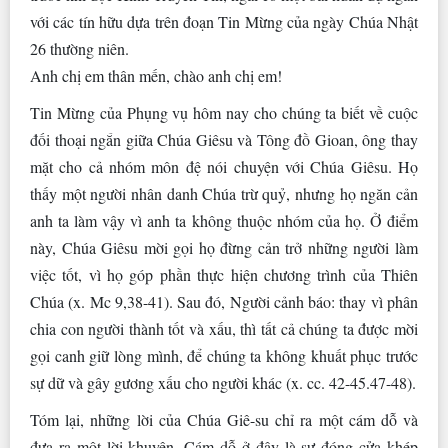
với các tín hữu dựa trên đoạn Tin Mừng của ngày Chúa Nhật
26 thường niên.
Anh chị em thân mến, chào anh chị em!
Tin Mừng của Phụng vụ hôm nay cho chúng ta biết về cuộc
đối thoại ngắn giữa Chúa Giêsu và Tông đồ Gioan, ông thay
mặt cho cả nhóm môn đệ nói chuyện với Chúa Giêsu. Họ
thấy một người nhân danh Chúa trừ quỷ, nhưng họ ngăn cản
anh ta làm vậy vì anh ta không thuộc nhóm của họ. Ở điểm
này, Chúa Giêsu mời gọi họ đừng cản trở những người làm
việc tốt, vì họ góp phần thực hiện chương trình của Thiên
Chúa (x. Mc 9,38-41). Sau đó, Người cảnh báo: thay vì phân
chia con người thành tốt và xấu, thì tất cả chúng ta được mời
gọi canh giữ lòng mình, để chúng ta không khuất phục trước
sự dữ và gây gương xấu cho người khác (x. cc. 42-45.47-48).
Tóm lại, những lời của Chúa Giê-su chỉ ra một cám dỗ và
đưa ra một lời khuyên. Cám dỗ ở đây là sự đóng cửa khép