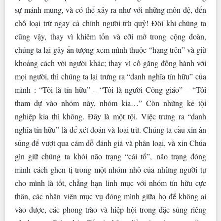
sự mánh mung, và có thể xảy ra như với những môn đệ, đến
chỗ loại trừ ngay cả chính người trừ quỷ! Đôi khi chúng ta
cũng vậy, thay vì khiêm tốn và cởi mở trong cộng đoàn,
chúng ta lại gây ấn tượng xem mình thuộc “hạng trên” và giữ
khoảng cách với người khác; thay vì cố gắng đồng hành với
mọi người, thì chúng ta lại trưng ra “danh nghĩa tín hữu” của
mình : “Tôi là tín hữu” – “Tôi là người Công giáo” – “Tôi
tham dự vào nhóm này, nhóm kia…” Còn những kẻ tội
nghiệp kia thì không. Đây là một tội. Việc trưng ra “danh
nghĩa tín hữu” là để xét đoán và loại trừ. Chúng ta cầu xin ân
sủng để vượt qua cám dỗ đánh giá và phân loại, và xin Chúa
gìn giữ chúng ta khỏi não trạng “cái tổ”, não trạng đóng
mình cách ghen tị trong một nhóm nhỏ của những người tự
cho mình là tốt, chẳng hạn linh mục với nhóm tín hữu cực
thân, các nhân viên mục vụ đóng mình giữa họ để không ai
vào được, các phong trào và hiệp hội trong đặc sủng riêng