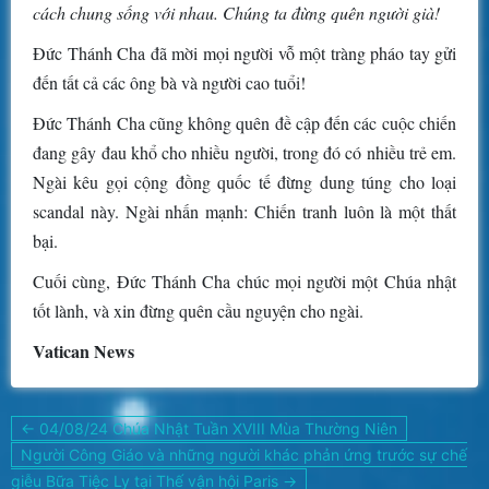
cách chung sống với nhau. Chúng ta đừng quên người già!
Đức Thánh Cha đã mời mọi người vỗ một tràng pháo tay gửi
đến tất cả các ông bà và người cao tuổi!
Đức Thánh Cha cũng không quên đề cập đến các cuộc chiến
đang gây đau khổ cho nhiều người, trong đó có nhiều trẻ em.
Ngài kêu gọi cộng đồng quốc tế đừng dung túng cho loại
scandal này. Ngài nhấn mạnh: Chiến tranh luôn là một thất
bại.
Cuối cùng, Đức Thánh Cha chúc mọi người một Chúa nhật
tốt lành, và xin đừng quên cầu nguyện cho ngài.
Vatican News
Điều
← 04/08/24 Chúa Nhật Tuần XVIII Mùa Thường Niên
hướng
Người Công Giáo và những người khác phản ứng trước sự chế
bài
giễu Bữa Tiệc Ly tại Thế vận hội Paris →