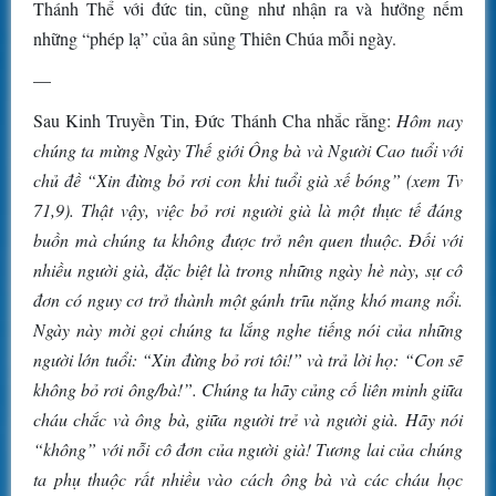
Thánh Thể với đức tin, cũng như nhận ra và hưởng nếm
những “phép lạ” của ân sủng Thiên Chúa mỗi ngày.
—
Sau Kinh Truyền Tin, Đức Thánh Cha nhắc rằng:
Hôm nay
chúng ta mừng Ngày Thế giới Ông bà và Người Cao tuổi với
chủ đề “Xin đừng bỏ rơi con khi tuổi già xế bóng” (xem Tv
71,9). Thật vậy, việc bỏ rơi người già là một thực tế đáng
buồn mà chúng ta không được trở nên quen thuộc. Đối với
nhiều người già, đặc biệt là trong những ngày hè này, sự cô
đơn có nguy cơ trở thành một gánh trĩu nặng khó mang nổi.
Ngày này mời gọi chúng ta lắng nghe tiếng nói của những
người lớn tuổi: “Xin đừng bỏ rơi tôi!” và trả lời họ: “Con sẽ
không bỏ rơi ông/bà!”. Chúng ta hãy củng cố liên minh giữa
cháu chắc và ông bà, giữa người trẻ và người già. Hãy nói
“không” với nỗi cô đơn của người già! Tương lai của chúng
ta phụ thuộc rất nhiều vào cách ông bà và các cháu học