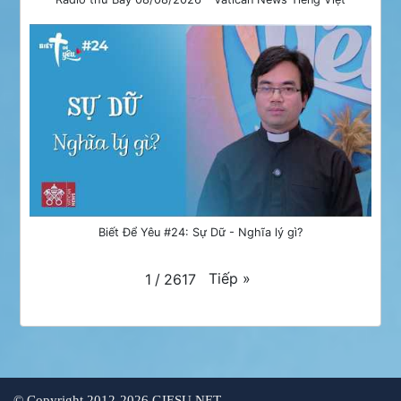
Biết Để Yêu #24: Sự Dữ - Nghĩa lý gì?
Tiếp
»
1
/
2617
©
Copyright 2012-2026 GIESU.NET