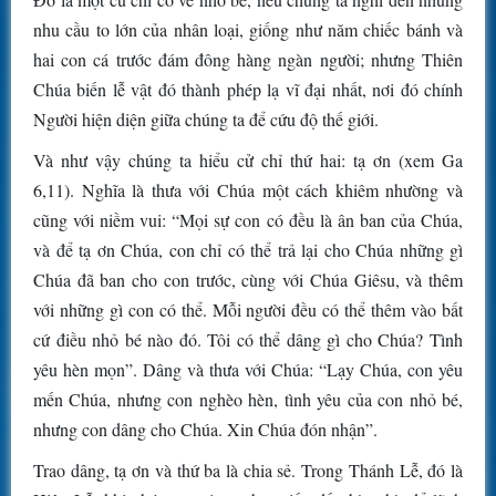
nhu cầu to lớn của nhân loại, giống như năm chiếc bánh và
hai con cá trước đám đông hàng ngàn người; nhưng Thiên
Chúa biến lễ vật đó thành phép lạ vĩ đại nhất, nơi đó chính
Người hiện diện giữa chúng ta để cứu độ thế giới.
Và như vậy chúng ta hiểu cử chỉ thứ hai: tạ ơn (xem Ga
6,11). Nghĩa là thưa với Chúa một cách khiêm nhường và
cũng với niềm vui: “Mọi sự con có đều là ân ban của Chúa,
và để tạ ơn Chúa, con chỉ có thể trả lại cho Chúa những gì
Chúa đã ban cho con trước, cùng với Chúa Giêsu, và thêm
với những gì con có thể. Mỗi người đều có thể thêm vào bất
cứ điều nhỏ bé nào đó. Tôi có thể dâng gì cho Chúa? Tình
yêu hèn mọn”. Dâng và thưa với Chúa: “Lạy Chúa, con yêu
mến Chúa, nhưng con nghèo hèn, tình yêu của con nhỏ bé,
nhưng con dâng cho Chúa. Xin Chúa đón nhận”.
Trao dâng, tạ ơn và thứ ba là chia sẻ. Trong Thánh Lễ, đó là