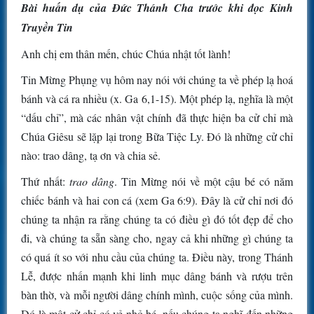
Bài huấn dụ của Đức Thánh Cha trước khi đọc Kinh
Truyền Tin
Anh chị em thân mến, chúc Chúa nhật tốt lành!
Tin Mừng Phụng vụ hôm nay nói với chúng ta về phép lạ hoá
bánh và cá ra nhiều (x. Ga 6,1-15). Một phép lạ, nghĩa là một
“dấu chỉ”, mà các nhân vật chính đã thực hiện ba cử chỉ mà
Chúa Giêsu sẽ lặp lại trong Bữa Tiệc Ly. Đó là những cử chỉ
nào: trao dâng, tạ ơn và chia sẻ.
Thứ nhất:
trao dâng
. Tin Mừng nói về một cậu bé có năm
chiếc bánh và hai con cá (xem Ga 6:9). Đây là cử chỉ nơi đó
chúng ta nhận ra rằng chúng ta có điều gì đó tốt đẹp để cho
đi, và chúng ta sẵn sàng cho, ngay cả khi những gì chúng ta
có quá ít so với nhu cầu của chúng ta. Điều này, trong Thánh
Lễ, được nhấn mạnh khi linh mục dâng bánh và rượu trên
bàn thờ, và mỗi người dâng chính mình, cuộc sống của mình.
Đó là một cử chỉ có vẻ nhỏ bé, nếu chúng ta nghĩ đến những