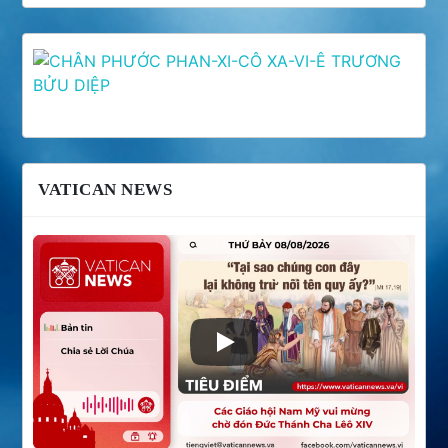
VATICAN NEWS