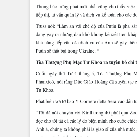
Thông báo trừng phạt mới nhất cũng cho thấy việc
tiếp thị, tư vấn quản lý và dịch vụ kế toán cho các 
Truss nói: “Làm ăn với chế độ của Putin là phá sả
đang gây ra những đau khổ không kể xiết trên khắp
khả năng tiếp cận các dịch vụ của Anh sẽ gây thê
Putin sẽ thất bại trong Ukraine. “
Tòa Thượng Phụ Mạc Tư Khoa ra tuyên bố chỉ 
Cuối ngày thứ Tư 4 tháng 5, Tòa Thượng Phụ M
Phanxicô, nói rằng Đức Giáo Hoàng đã xuyên tạc c
Tư Khoa.
Phát biểu với tờ báo Ý Corriere della Sera vào đầu
“Tôi đã nói chuyện với Kirill trong 40 phút qua Zoo
đọc cho tôi tất cả các lý do biện minh cho cuộc chiến
Anh à, chúng ta không phải là giáo sĩ của nhà nước,