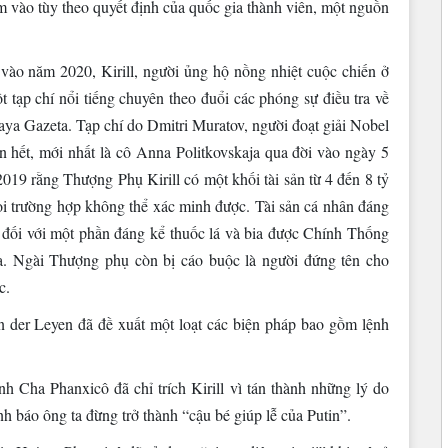
êm vào tùy theo quyết định của quốc gia thành viên, một nguồn
ào năm 2020, Kirill, người ủng hộ nồng nhiệt cuộc chiến ở
t tạp chí nổi tiếng chuyên theo đuổi các phóng sự điều tra về
aya Gazeta. Tạp chí do Dmitri Muratov, người đoạt giải Nobel
ần hết, mới nhất là cô Anna Politkovskaja qua đời vào ngày 5
19 rằng Thượng Phụ Kirill có một khối tài sản từ 4 đến 8 tỷ
ọi trường hợp không thể xác minh được. Tài sản cá nhân đáng
 đối với một phần đáng kể thuốc lá và bia được Chính Thống
a. Ngài Thượng phụ còn bị cáo buộc là người đứng tên cho
c.
der Leyen đã đề xuất một loạt các biện pháp bao gồm lệnh
 Cha Phanxicô đã chỉ trích Kirill vì tán thành những lý do
nh báo ông ta đừng trở thành “cậu bé giúp lễ của Putin”.