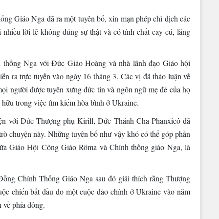
g Giáo Nga đã ra một tuyên bố, xin mạn phép chỉ dịch các
nhiều lời lẽ không đúng sự thật và có tính chất cay cú, lăng
 thống Nga với Đức Giáo Hoàng và nhà lãnh đạo Giáo hội
n ra trực tuyến vào ngày 16 tháng 3. Các vị đã thảo luận về
mọi người được tuyên xưng đức tin và ngôn ngữ mẹ đẻ của họ
ô hữu trong việc tìm kiếm hòa bình ở Ukraine.
uyện với Đức Thượng phụ Kirill, Đức Thánh Cha Phanxicô đã
c trò chuyện này. Những tuyên bố như vậy khó có thể góp phần
 giữa Giáo Hội Công Giáo Rôma và Chính thống giáo Nga, là
Đồng Chính Thống Giáo Nga sau đó giải thích rằng Thượng
uộc chiến bắt đầu do một cuộc đảo chính ở Ukraine vào năm
n về phía đông.