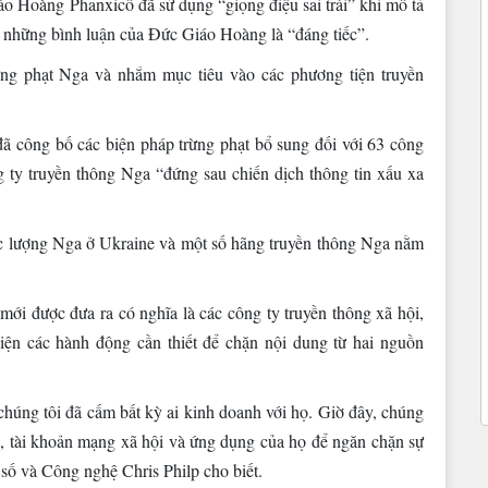
o Hoàng Phanxicô đã sử dụng “giọng điệu sai trái” khi mô tả
i những bình luận của Đức Giáo Hoàng là “đáng tiếc”.
ng phạt Nga và nhắm mục tiêu vào các phương tiện truyền
 công bố các biện pháp trừng phạt bổ sung đối với 63 công
g ty truyền thông Nga “đứng sau chiến dịch thông tin xấu xa
ực lượng Nga ở Ukraine và một số hãng truyền thông Nga nằm
 mới được đưa ra có nghĩa là các công ty truyền thông xã hội,
hiện các hành động cần thiết để chặn nội dung từ hai nguồn
húng tôi đã cấm bất kỳ ai kinh doanh với họ. Giờ đây, chúng
b, tài khoản mạng xã hội và ứng dụng của họ để ngăn chặn sự
 số và Công nghệ Chris Philp cho biết.