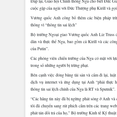
Đáp lại, Giáo hội Chính thống Nga cho biết Đức Giá
cuộc gặp của ngài với Đức Thượng phụ Kirill và gọ
Vương quốc Anh công bố thêm các biện pháp trừ
thông vì “thông tin sai lệch”
Bộ trưởng Ngoại giao Vương quốc Anh Liz Truss đã
dân và thực thể Nga, bao gồm cả Kirill và các côn
của Putin”.
Các phóng viên chiến trường của Nga có mặt với l
trong số những người bị trừng phạt.
Bên cạnh việc đóng băng tài sản và cấm đi lại, luật
dịch vụ internet và ứng dụng tại Anh “phải thực 
thông tin sai lệch chính của Nga là RT và Sputnik”.
“Các hãng tin này đã bị ngừng phát sóng ở Anh và c
tôi đã chuyển sang rút phích cắm trên các trang we
phát tán dối trá của họ,” Bộ trưởng Kinh tế Kỹ thuật