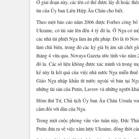
Ở giai đoạn này, các tên có thể được lấy đi hoặc th
tin của Ủy ban Liên Hiệp Âu Châu cho biết.
Theo một báo cáo năm 2006 được Forbes công bố v
Ukraine, có tài sản lên đến 4 tỷ đô la. Ở Nga có mộ
các nhà tài phiệt Nga làm ăn phi pháp. Đó là tờ Nov
làm chủ biên, trong đó các ký giả bị ám sát chết g
tháng 4 vừa qua. Novaya Gazeta ước tính vào năm 20
đô la. Các số liệu không được xác minh và trong m
kể này là kết quả của việc nhà nước Nga miễn thuế
Giáo Nga nhập khẩu từ nước ngoài về bán tại Ng
những tài sản của Putin, Lavrov và những người khá
Hôm thứ Tư, Chủ tịch Ủy ban Âu Châu Ursula von 
cấm đối với dầu của Nga.
Trong một cuộc phỏng vấn vào tuần này, Đức Thánh
Putin đưa ra về việc xâm lược Ukraine, đồng thời cả