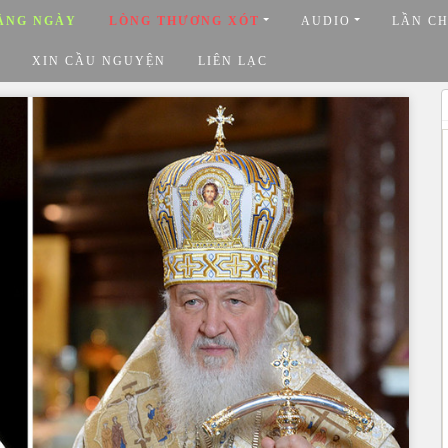
ẰNG NGÀY
LÒNG THƯƠNG XÓT
AUDIO
LẦN C
XIN CẦU NGUYỆN
LIÊN LẠC