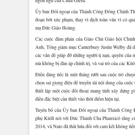
ngôn ngữ của Chúa Giêsu.”
Ủy ban Đối ngoại của Thánh Công Đồng Chính Thốn
đoạn bớt xúc phạm, thay vì dịch toàn văn vì có quá 
mạ Đức Giáo Hoàng.
Các cuộc đàm phán của Giáo Chủ Giáo hội Chính
Anh, Tổng giám mục Canterbury Justin Welby đã diễ
các vấn đề giúp đỡ những người tị nạn, quyền của 
mà không bị đàn áp chính trị, và vai trò của các Kit
Điều đáng tiếc là một tháng rưỡi sau cuộc trò ch
chọn sai giọng điệu để truyền tải nội dung của cuộ
thiết lập một cuộc đối thoại mang tính xây dựng
điều đặc biệt cần thiết vào thời điểm hiện tại.
Tuyên bố của Ủy ban Đối ngoại của Thánh Công 
phụ Kirill nói với Đức Thánh Cha Phanxicô rằng c
2014, và Nato đã thất hứa đối với cam kết không tiế