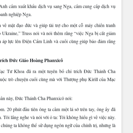
 Anh cấm xuất khẩu dịch vụ sang Nga, cấm cung cấp dịch vụ
doanh nghiệp Nga.
n về mặt đạo đức và giúp tài trợ cho một cỗ máy chiến tranh
 Ukraine,” Truss nói và nói thêm rằng “việc Nga bị cắt giảm
m áp lực lên Điện Cẩm Linh và cuối cùng giúp bảo đảm rằng
trích Đức Giáo Hoàng Phanxicô
ạc Tư Khoa đã ra một tuyên bố chỉ trích Đức Thánh Cha
uộc trò chuyện cuối cùng mà với Thượng phụ Kirill của Mạc
 tuần này, Đức Thánh Cha Phanxicô nói:
m. 20 phút đầu tiên ông ta cầm một lá sớ trên tay, ông ấy đã
. Tôi lắng nghe và nói với ỏ ta: Tôi không hiểu gì về việc này.
 chúng ta không thể sử dụng ngôn ngữ của chính trị, nhưng là