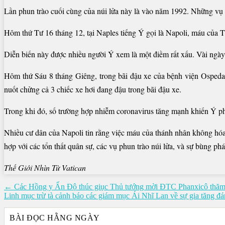
Lần phun trào cuối cùng của núi lửa này là vào năm 1992. Những vụ n
Hôm thứ Tư 16 tháng 12, tại Naples tiếng Ý gọi là Napoli, máu của 
Diễn biến này được nhiều người Ý xem là một điềm rất xấu. Vài ngày
Hôm thứ Sáu 8 tháng Giêng, trong bãi đậu xe của bệnh viện Ospedal
nuốt chửng cả 3 chiếc xe hơi đang đậu trong bãi đậu xe.
Trong khi đó, số trường hợp nhiễm coronavirus tăng mạnh khiến Ý phả
Nhiều cư dân của Napoli tin rằng việc máu của thánh nhân không hóa 
hợp với các tổn thất quân sự, các vụ phun trào núi lửa, và sự bùng phá
Thế Giới Nhìn Từ Vatican
Điều
← Các Hồng y Ấn Độ thúc giục Thủ tướng mời ĐTC Phanxicô thăm
Linh mục trừ tà cảnh báo các giám mục Ái Nhĩ Lan về sự gia tăng 
hướng
bài
BÀI ĐỌC HẰNG NGÀY
viết