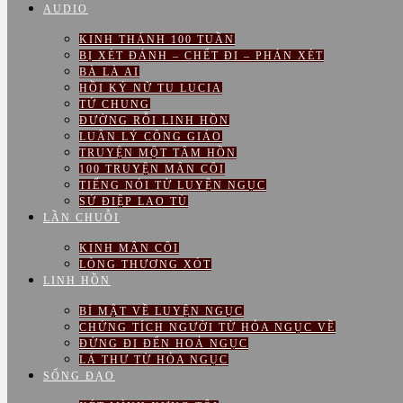
AUDIO
KINH THÁNH 100 TUẦN
BỊ XÉT ĐÁNH – CHẾT ĐI – PHÁN XÉT
BÀ LÀ AI
HỒI KÝ NỮ TU LUCIA
TỨ CHUNG
ĐƯỜNG RỖI LINH HỒN
LUÂN LÝ CÔNG GIÁO
TRUYỆN MỘT TÂM HỒN
100 TRUYỆN MÂN CÔI
TIẾNG NÓI TỪ LUYỆN NGỤC
SỨ ĐIỆP LAO TÙ
LẦN CHUỖI
KINH MÂN CÔI
LÒNG THƯƠNG XÓT
LINH HỒN
BÍ MẬT VỀ LUYỆN NGỤC
CHỨNG TÍCH NGƯỜI TỪ HỎA NGỤC VỀ
ĐỪNG ĐI ĐẾN HOẢ NGỤC
LÁ THƯ TỪ HỎA NGỤC
SỐNG ĐẠO