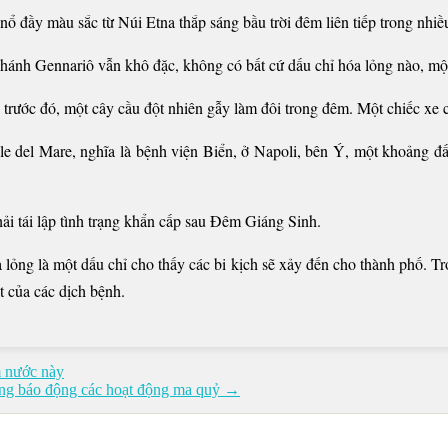
ổ đầy màu sắc từ Núi Etna thắp sáng bầu trời đêm liên tiếp trong nhiề
Thánh Gennariô vẫn khô đặc, không có bất cứ dấu chỉ hóa lỏng nào, mộ
 trước đó, một cây cầu đột nhiên gẫy làm đôi trong đêm. Một chiếc xe
e del Mare, nghĩa là bệnh viện Biển, ở Napoli, bên Ý, một khoảng đấ
i tái lập tình trạng khẩn cấp sau Đêm Giáng Sinh.
lỏng là một dấu chỉ cho thấy các bi kịch sẽ xảy đến cho thành phố. Tr
t của các dịch bệnh.
 nước này
đáng báo động các hoạt động ma quỷ →