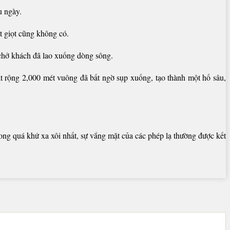
u ngày.
t giọt cũng không có.
 chở khách đã lao xuống dòng sông.
t rộng 2,000 mét vuông đã bất ngờ sụp xuống, tạo thành một hố sâu,
ong quá khứ xa xôi nhất, sự vắng mặt của các phép lạ thường được kết