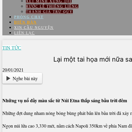
XÉT MÌNH XƯNG TỘI
RƯỚC LỄ THIÊNG LIÊNG
THÁNH GIÁ TRỪ QỦY
PHÒNG CHAT
DIỄN ĐÀN
XIN CẦU NGUYỆN
LIÊN LẠC
TIN TỨC
Lại một tai họa mới nữa s
20/01/2021
Nghe bài này
Những vụ nổ đầy màu sắc từ Núi Etna thắp sáng bầu trời đêm
Những đợt dung nham nóng bỏng bùng phát bắn lên bầu trời đã xảy r
Ngọn núi lửa cao 3,330 mét, nằm cách Napoli 350km về phía Nam đã